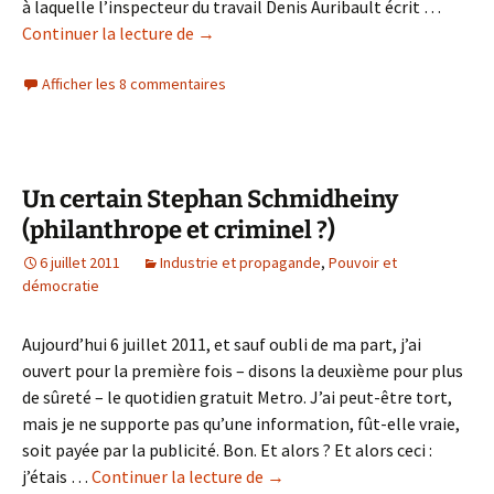
à laquelle l’inspecteur du travail Denis Auribault écrit …
S’il
Continuer la lecture de
→
va
Afficher les 8 commentaires
à
Rio
(le
cas
Schmidheiny)
Un certain Stephan Schmidheiny
PREMIÈRE
(philanthrope et criminel ?)
PARTIE
6 juillet 2011
Industrie et propagande
,
Pouvoir et
démocratie
Aujourd’hui 6 juillet 2011, et sauf oubli de ma part, j’ai
ouvert pour la première fois – disons la deuxième pour plus
de sûreté – le quotidien gratuit Metro. J’ai peut-être tort,
mais je ne supporte pas qu’une information, fût-elle vraie,
soit payée par la publicité. Bon. Et alors ? Et alors ceci :
Un
j’étais …
Continuer la lecture de
→