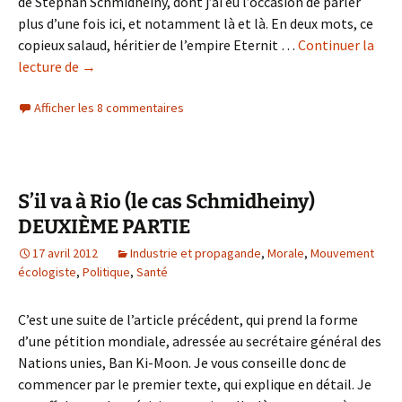
de Stephan Schmidheiny, dont j’ai eu l’occasion de parler
plus d’une fois ici, et notamment là et là. En deux mots, ce
copieux salaud, héritier de l’empire Eternit …
Continuer la
La
lecture de
→
Stampa
Afficher les 8 commentaires
sauve
l’honneur
de
la
presse
S’il va à Rio (le cas Schmidheiny)
française
DEUXIÈME PARTIE
(le
17 avril 2012
Industrie et propagande
,
Morale
,
Mouvement
cas
écologiste
,
Politique
,
Santé
Schmidheiny)
C’est une suite de l’article précédent, qui prend la forme
d’une pétition mondiale, adressée au secrétaire général des
Nations unies, Ban Ki-Moon. Je vous conseille donc de
commencer par le premier texte, qui explique en détail. Je