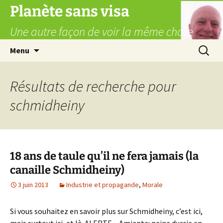
Aller
Planète sans visa
au
Une autre façon de voir la même chose
contenu
Recherc
Menu
Résultats de recherche pour
schmidheiny
18 ans de taule qu’il ne fera jamais (la
canaille Schmidheiny)
3 juin 2013
Industrie et propagande
,
Morale
Si vous souhaitez en savoir plus sur Schmidheiny, c’est ici,