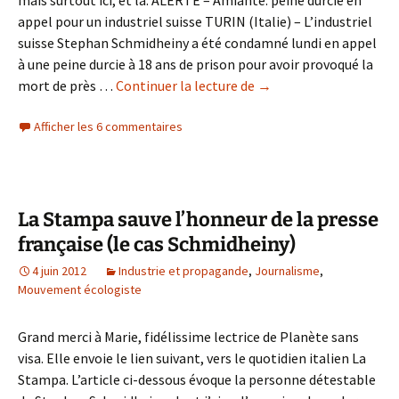
mais surtout ici, et là. ALERTE – Amiante: peine durcie en
appel pour un industriel suisse TURIN (Italie) – L’industriel
suisse Stephan Schmidheiny a été condamné lundi en appel
à une peine durcie à 18 ans de prison pour avoir provoqué la
18
mort de près …
Continuer la lecture de
→
ans
Afficher les 6 commentaires
de
taule
qu’il
ne
fera
La Stampa sauve l’honneur de la presse
jamais
française (le cas Schmidheiny)
(la
4 juin 2012
Industrie et propagande
,
Journalisme
,
canaille
Mouvement écologiste
Schmidheiny)
Grand merci à Marie, fidélissime lectrice de Planète sans
visa. Elle envoie le lien suivant, vers le quotidien italien La
Stampa. L’article ci-dessous évoque la personne détestable