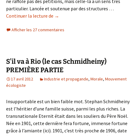
ne raffole pas des pétitions, mais celle-là a un sens très
particulier. Lancée et soutenue par des structures …
S’il
Continuer la lecture de
→
va
Afficher les 27 commentaires
à
Rio
(le
cas
Schmidheiny)
S’il va à Rio (le cas Schmidheiny)
DEUXIÈME
PREMIÈRE PARTIE
PARTIE
17 avril 2012
Industrie et propagande
,
Morale
,
Mouvement
écologiste
Insupportable est un bien faible mot. Stephan Schmidheiny
est l’héritier d’une famille suisse, parmi les plus riches. La
transnationale Eternit était dans les souliers du Père Noël.
Née en 1901, cette dernière fera fortune, immense fortune
grâce à l’amiante (ici). 1901, c’est très proche de 1906, date