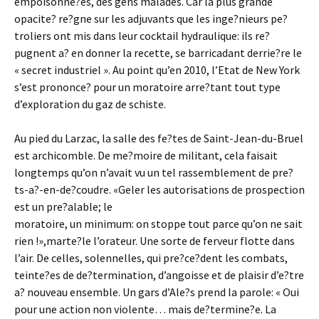
empoisonne?es, des gens malades. Car la plus grande
opacite? re?gne sur les adjuvants que les inge?nieurs pe?
troliers ont mis dans leur cocktail hydraulique: ils re?
pugnent a? en donner la recette, se barricadant derrie?re le
« secret industriel ». Au point qu’en 2010, l’Etat de New York
s’est prononce? pour un moratoire arre?tant tout type
d’exploration du gaz de schiste.
Au pied du Larzac, la salle des fe?tes de Saint-Jean-du-Bruel
est archicomble. De me?moire de militant, cela faisait
longtemps qu’on n’avait vu un tel rassemblement de pre?
ts-a?-en-de?coudre. «Geler les autorisations de prospection
est un pre?alable; le
moratoire, un minimum: on stoppe tout parce qu’on ne sait
rien !»,marte?le l’orateur. Une sorte de ferveur flotte dans
l’air. De celles, solennelles, qui pre?ce?dent les combats,
teinte?es de de?termination, d’angoisse et de plaisir d’e?tre
a? nouveau ensemble. Un gars d’Ale?s prend la parole: « Oui
pour une action non violente… mais de?termine?e. La