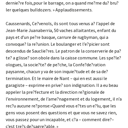
dernie?re fois,pour le barrage, on a quand me?me du? bru?
ler quelques bulldozers. » Applaudissements.
Caussenards, Ce?venols, ils sont tous venus a? l’appel de
Jean-Marie Juanaberria, 50 vaches allaitantes, enfant du
pays et d’un pe?re basque, carrure de rugbyman, qui a
convoque? la re?union. Le boulanger et l’e?picier sont
descendus de Sauclie?res. Le patron de la conserverie de pa?
te? a glisse? son obole dans la caisse commune. Les spe?le?
ologues, la socie?te? de pe?che, la Confe?de?ration
paysanne, chacun y va de son inquie?tude et de sa de?
termination. Et le maire de Nant – qui en est aussi le
garagiste – exprime en prive? son indignation. Il a eu beau
appeler la pre?fecture et la direction re?gionale de
l’environnement, de l’ame?nagement et du logement, il n’a
rec?u aucune re?ponse:«Quand vous e?tes un e?lu, que les
gens vous posent des questions et que vous ne savez rien,
vous passez pour un incapable, et c?a – comment dire?–
c’est tre?s de?sagre?able. »