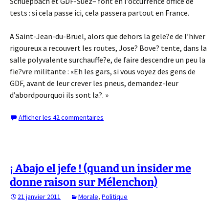
Schuepbach et GDF-Suez– font en l’occurrence office de
tests : si cela passe ici, cela passera partout en France.
A Saint-Jean-du-Bruel, alors que dehors la gele?e de l’hiver
rigoureux a recouvert les routes, Jose? Bove? tente, dans la
salle polyvalente surchauffe?e, de faire descendre un peu la
fie?vre militante : «Eh les gars, si vous voyez des gens de
GDF, avant de leur crever les pneus, demandez-leur
d’abordpourquoi ils sont la?. »
Afficher les 42 commentaires
¡ Abajo el jefe ! (quand un insider me
donne raison sur Mélenchon)
21 janvier 2011
Morale
,
Politique