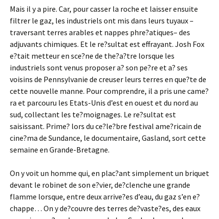
Mais il y a pire. Car, pour casser la roche et laisser ensuite
filtrer le gaz, les industriels ont mis dans leurs tuyaux –
traversant terres arables et nappes phre?atiques– des
adjuvants chimiques. Et le re?sultat est effrayant. Josh Fox
e?tait metteur en sce?ne de the?a?tre lorsque les
industriels sont venus proposer a? son pe?re et a? ses
voisins de Pennsylvanie de creuser leurs terres en que?te de
cette nouvelle manne. Pour comprendre, il a pris une came?
ra et parcouru les Etats-Unis d’est en ouest et du nord au
sud, collectant les te?moignages. Le re?sultat est
saisissant. Prime? lors du ce?le?bre festival ame?ricain de
cine?ma de Sundance, le documentaire, Gasland, sort cette
semaine en Grande-Bretagne.
On y voit un homme qui, en plac?ant simplement un briquet
devant le robinet de son e?vier, de?clenche une grande
flamme lorsque, entre deux arrive?es d’eau, du gaz s’en e?
chappe… On y de?couvre des terres de?vaste?es, des eaux