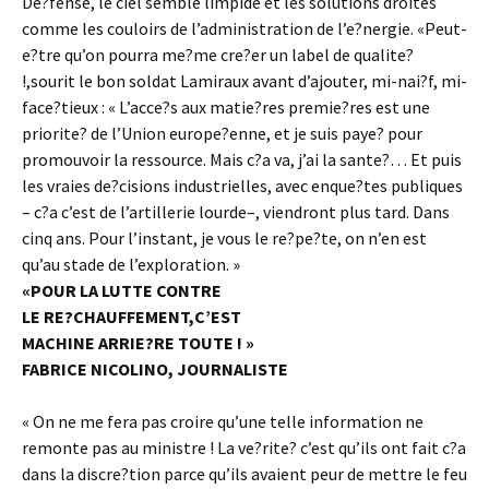
De?fense, le ciel semble limpide et les solutions droites
comme les couloirs de l’administration de l’e?nergie. «Peut-
e?tre qu’on pourra me?me cre?er un label de qualite?
!,sourit le bon soldat Lamiraux avant d’ajouter, mi-nai?f, mi-
face?tieux : « L’acce?s aux matie?res premie?res est une
priorite? de l’Union europe?enne, et je suis paye? pour
promouvoir la ressource. Mais c?a va, j’ai la sante?… Et puis
les vraies de?cisions industrielles, avec enque?tes publiques
– c?a c’est de l’artillerie lourde–, viendront plus tard. Dans
cinq ans. Pour l’instant, je vous le re?pe?te, on n’en est
qu’au stade de l’exploration. »
«POUR LA LUTTE CONTRE
LE RE?CHAUFFEMENT,C’EST
MACHINE ARRIE?RE TOUTE ! »
FABRICE NICOLINO, JOURNALISTE
« On ne me fera pas croire qu’une telle information ne
remonte pas au ministre ! La ve?rite? c’est qu’ils ont fait c?a
dans la discre?tion parce qu’ils avaient peur de mettre le feu