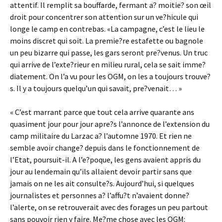
attentif. Il remplit sa bouffarde, fermant a? moitie? son œil
droit pour concentrer son attention sur un ve?hicule qui
longe le camp en contrebas. «La campagne, c’est le lieu le
moins discret qui soit. La premie?re estafette ou bagnole
un peu bizarre qui passe, les gars seront pre?venus. Un truc
qui arrive de l’exte?rieur en milieu rural, cela se sait imme?
diatement. On l’a vu pour les OGM, on les a toujours trouve?
s. Il y a toujours quelqu’un qui savait, pre?venait… »
« C’est marrant parce que tout cela arrive quarante ans
quasiment jour pour jour apre?s l’annonce de l’extension du
camp militaire du Larzac a? l’automne 1970. Et rien ne
semble avoir change? depuis dans le fonctionnement de
l’Etat, poursuit-il. A l’e?poque, les gens avaient appris du
jour au lendemain qu’ils allaient devoir partir sans que
jamais on ne les ait consulte?s. Aujourd’hui, si quelques
journalistes et personnes a? l’affu?t n’avaient donne?
l’alerte, on se retrouverait avec des forages un peu partout
sans pouvoir rien y faire. Me?me chose avec les OGM: