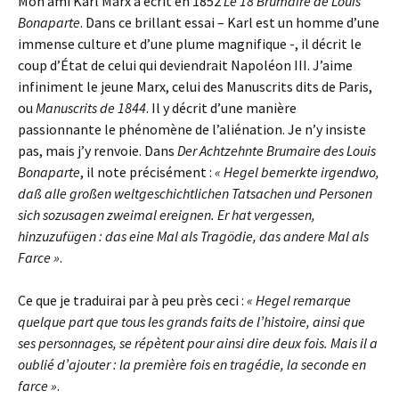
Mon ami Karl Marx a écrit en 1852
Le 18 Brumaire de Louis
Bonaparte
. Dans ce brillant essai – Karl est un homme d’une
immense culture et d’une plume magnifique -, il décrit le
coup d’État de celui qui deviendrait Napoléon III. J’aime
infiniment le jeune Marx, celui des Manuscrits dits de Paris,
ou
Manuscrits de 1844
. Il y décrit d’une manière
passionnante le phénomène de l’aliénation. Je n’y insiste
pas, mais j’y renvoie. Dans
Der Achtzehnte Brumaire des Louis
Bonaparte
, il note précisément :
« Hegel bemerkte irgendwo,
daß alle großen weltgeschichtlichen Tatsachen und Personen
sich sozusagen zweimal ereignen. Er hat vergessen,
hinzuzufügen : das eine Mal als Tragödie, das andere Mal als
Farce »
.
Ce que je traduirai par à peu près ceci :
« Hegel remarque
quelque part que tous les grands faits de l’histoire, ainsi que
ses personnages, se répètent pour ainsi dire deux fois. Mais il a
oublié d’ajouter : la première fois en tragédie, la seconde en
farce »
.