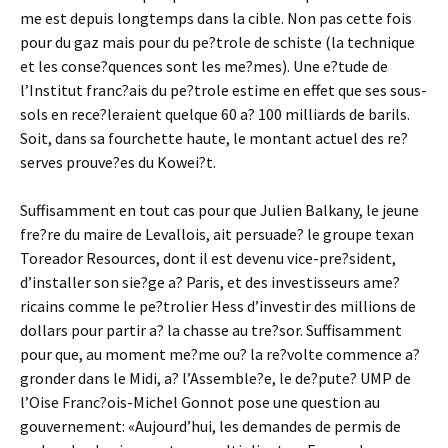
me est depuis longtemps dans la cible. Non pas cette fois
pour du gaz mais pour du pe?trole de schiste (la technique
et les conse?quences sont les me?mes). Une e?tude de
l’Institut franc?ais du pe?trole estime en effet que ses sous-
sols en rece?leraient quelque 60 a? 100 milliards de barils.
Soit, dans sa fourchette haute, le montant actuel des re?
serves prouve?es du Kowei?t.
Suffisamment en tout cas pour que Julien Balkany, le jeune
fre?re du maire de Levallois, ait persuade? le groupe texan
Toreador Resources, dont il est devenu vice-pre?sident,
d’installer son sie?ge a? Paris, et des investisseurs ame?
ricains comme le pe?trolier Hess d’investir des millions de
dollars pour partir a? la chasse au tre?sor. Suffisamment
pour que, au moment me?me ou? la re?volte commence a?
gronder dans le Midi, a? l’Assemble?e, le de?pute? UMP de
l’Oise Franc?ois-Michel Gonnot pose une question au
gouvernement: «Aujourd’hui, les demandes de permis de