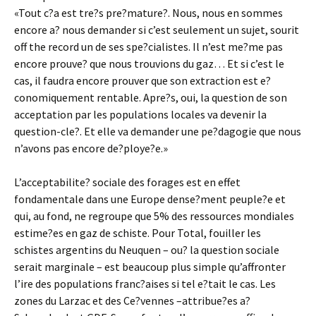
«Tout c?a est tre?s pre?mature?. Nous, nous en sommes
encore a? nous demander si c’est seulement un sujet, sourit
off the record un de ses spe?cialistes. Il n’est me?me pas
encore prouve? que nous trouvions du gaz… Et si c’est le
cas, il faudra encore prouver que son extraction est e?
conomiquement rentable. Apre?s, oui, la question de son
acceptation par les populations locales va devenir la
question-cle?. Et elle va demander une pe?dagogie que nous
n’avons pas encore de?ploye?e.»
L’acceptabilite? sociale des forages est en effet
fondamentale dans une Europe dense?ment peuple?e et
qui, au fond, ne regroupe que 5% des ressources mondiales
estime?es en gaz de schiste. Pour Total, fouiller les
schistes argentins du Neuquen – ou? la question sociale
serait marginale – est beaucoup plus simple qu’affronter
l’ire des populations franc?aises si tel e?tait le cas. Les
zones du Larzac et des Ce?vennes –attribue?es a?