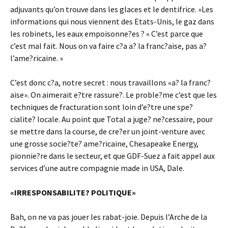
adjuvants qu’on trouve dans les glaces et le dentifrice. »Les
informations qui nous viennent des Etats-Unis, le gaz dans
les robinets, les eaux empoisonne?es ? « C’est parce que
c’est mal fait. Nous on va faire c?a a? la franc?aise, pas a?
l’ame?ricaine. »
C’est donc c?a, notre secret : nous travaillons «a? la franc?
aise». On aimerait e?tre rassure?. Le proble?me c’est que les
techniques de fracturation sont loin d’e?tre une spe?
cialite? locale. Au point que Total a juge? ne?cessaire, pour
se mettre dans la course, de cre?er un joint-venture avec
une grosse socie?te? ame?ricaine, Chesapeake Energy,
pionnie?re dans le secteur, et que GDF-Suez a fait appel aux
services d’une autre compagnie made in USA, Dale.
«IRRESPONSABILITE? POLITIQUE»
Bah, on ne va pas jouer les rabat-joie. Depuis l’Arche de la