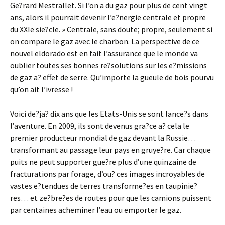
Ge?rard Mestrallet. Si l’on a du gaz pour plus de cent vingt
ans, alors il pourrait devenir l’e?nergie centrale et propre
du XXIe sie?cle. » Centrale, sans doute; propre, seulement si
on compare le gaz avec le charbon. La perspective de ce
nouvel eldorado est en fait l’assurance que le monde va
oublier toutes ses bonnes re?solutions sur les e?missions
de gaz a? effet de serre. Qu’importe la gueule de bois pourvu
qu’on ait l’ivresse !
Voici de?ja? dix ans que les Etats-Unis se sont lance?s dans
l’aventure. En 2009, ils sont devenus gra?ce a? cela le
premier producteur mondial de gaz devant la Russie…
transformant au passage leur pays en gruye?re. Car chaque
puits ne peut supporter gue?re plus d’une quinzaine de
fracturations par forage, d’ou? ces images incroyables de
vastes e?tendues de terres transforme?es en taupinie?
res… et ze?bre?es de routes pour que les camions puissent
par centaines acheminer l’eau ou emporter le gaz.