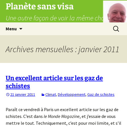
Aller
Planète sans visa
au
Une autre façon de voir la même chose
contenu
Recherc
Menu
Archives mensuelles : janvier 2011
Un excellent article sur les gaz de
schistes
21 janvier 2011
Climat
,
Développement
,
Gaz de schistes
Paraît ce vendredi à Paris un excellent article sur les gaz de
schistes. C’est dans
le Monde Magazine
, et j’essaie de vous
mettre le tout. Techniquement, c’est pour moi limite, et s’il