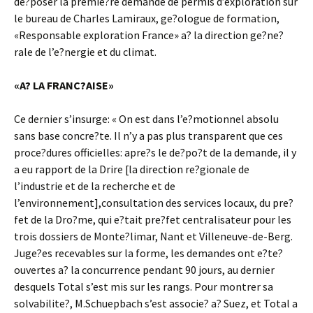
de?poser la premie?re demande de permis d’exploration sur
le bureau de Charles Lamiraux, ge?ologue de formation,
«Responsable exploration France» a? la direction ge?ne?
rale de l’e?nergie et du climat.
«A? LA FRANC?AISE»
Ce dernier s’insurge: « On est dans l’e?motionnel absolu
sans base concre?te. Il n’y a pas plus transparent que ces
proce?dures officielles: apre?s le de?po?t de la demande, il y
a eu rapport de la Drire [la direction re?gionale de
l’industrie et de la recherche et de
l’environnement],consultation des services locaux, du pre?
fet de la Dro?me, qui e?tait pre?fet centralisateur pour les
trois dossiers de Monte?limar, Nant et Villeneuve-de-Berg.
Juge?es recevables sur la forme, les demandes ont e?te?
ouvertes a? la concurrence pendant 90 jours, au dernier
desquels Total s’est mis sur les rangs. Pour montrer sa
solvabilite?, M.Schuepbach s’est associe? a? Suez, et Total a