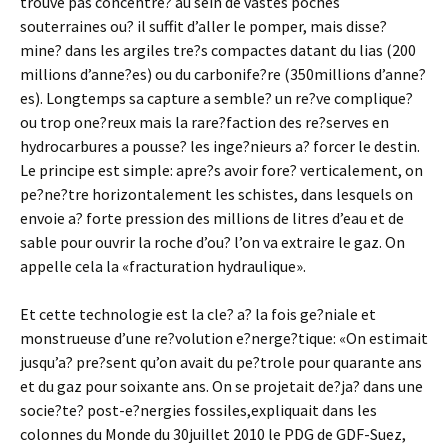
trouve pas concentre? au sein de vastes poches
souterraines ou? il suffit d’aller le pomper, mais disse?
mine? dans les argiles tre?s compactes datant du lias (200
millions d’anne?es) ou du carbonife?re (350millions d’anne?
es). Longtemps sa capture a semble? un re?ve complique?
ou trop one?reux mais la rare?faction des re?serves en
hydrocarbures a pousse? les inge?nieurs a? forcer le destin.
Le principe est simple: apre?s avoir fore? verticalement, on
pe?ne?tre horizontalement les schistes, dans lesquels on
envoie a? forte pression des millions de litres d’eau et de
sable pour ouvrir la roche d’ou? l’on va extraire le gaz. On
appelle cela la «fracturation hydraulique».
Et cette technologie est la cle? a? la fois ge?niale et
monstrueuse d’une re?volution e?nerge?tique: «On estimait
jusqu’a? pre?sent qu’on avait du pe?trole pour quarante ans
et du gaz pour soixante ans. On se projetait de?ja? dans une
socie?te? post-e?nergies fossiles,expliquait dans les
colonnes du Monde du 30juillet 2010 le PDG de GDF-Suez,