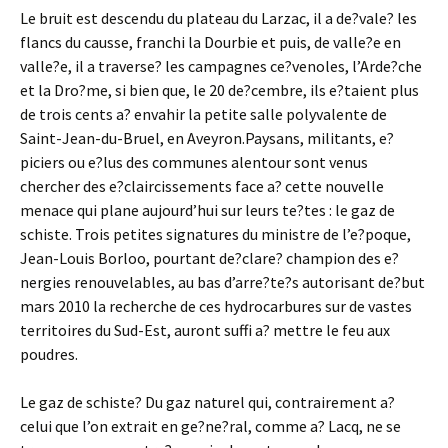
Le bruit est descendu du plateau du Larzac, il a de?vale? les
flancs du causse, franchi la Dourbie et puis, de valle?e en
valle?e, il a traverse? les campagnes ce?venoles, l’Arde?che
et la Dro?me, si bien que, le 20 de?cembre, ils e?taient plus
de trois cents a? envahir la petite salle polyvalente de
Saint-Jean-du-Bruel, en Aveyron.Paysans, militants, e?
piciers ou e?lus des communes alentour sont venus
chercher des e?claircissements face a? cette nouvelle
menace qui plane aujourd’hui sur leurs te?tes : le gaz de
schiste. Trois petites signatures du ministre de l’e?poque,
Jean-Louis Borloo, pourtant de?clare? champion des e?
nergies renouvelables, au bas d’arre?te?s autorisant de?but
mars 2010 la recherche de ces hydrocarbures sur de vastes
territoires du Sud-Est, auront suffi a? mettre le feu aux
poudres.
Le gaz de schiste? Du gaz naturel qui, contrairement a?
celui que l’on extrait en ge?ne?ral, comme a? Lacq, ne se