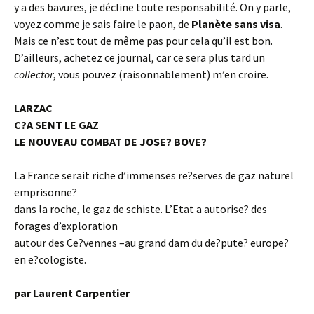
y a des bavures, je décline toute responsabilité. On y parle,
voyez comme je sais faire le paon, de
Planète sans visa
.
Mais ce n’est tout de même pas pour cela qu’il est bon.
D’ailleurs, achetez ce journal, car ce sera plus tard un
collector
, vous pouvez (raisonnablement) m’en croire.
LARZAC
C?A SENT LE GAZ
LE NOUVEAU COMBAT DE JOSE? BOVE?
La France serait riche d’immenses re?serves de gaz naturel
emprisonne?
dans la roche, le gaz de schiste. L’Etat a autorise? des
forages d’exploration
autour des Ce?vennes –au grand dam du de?pute? europe?
en e?cologiste.
par Laurent Carpentier