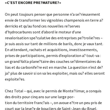
«C’EST ENCORE PRE?MATURE?»
On peut toujours penser que personne n’a se?rieusement
envie de transformer les vignobles champenois en terre a?
derricks et qu’au fond ces nouvelles re?serves
d’hydrocarbures sont d’abord le moteur d’une
revalorisation spe?culative des entreprises pe?trolie?res –
je suis assis sur tant de millions de barils, donc je vaux tant.
En attendant, rachats et acquisitions, investissements,
prises de participations, permis d’exploration a? tout-va :
un grand Yalta plane?taire des couches se?dimentaires du
lias et du carbonife?re est en marche. La question n’est de?
ja? plus de savoir si on va les exploiter, mais ou? elles seront
exploite?es.
Chez Total – qui, avec le permis de Monte?limar, a conquis
des droits pour cinq ans sur une large por-
tion du territoire franc?ais –, on avoue e?tre un peu pris de
court par la leve?e de boucliers de Saint-Jean-du-Bruel.