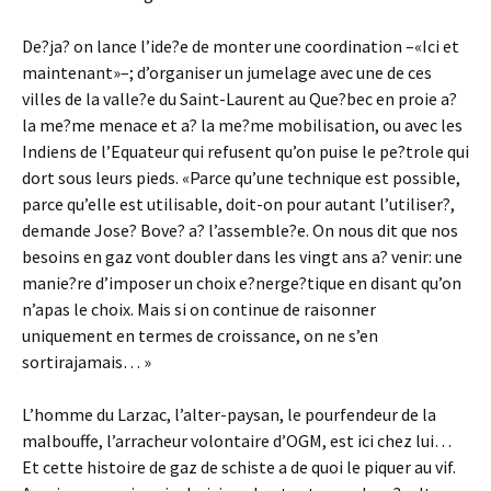
De?ja? on lance l’ide?e de monter une coordination –«Ici et
maintenant»–; d’organiser un jumelage avec une de ces
villes de la valle?e du Saint-Laurent au Que?bec en proie a?
la me?me menace et a? la me?me mobilisation, ou avec les
Indiens de l’Equateur qui refusent qu’on puise le pe?trole qui
dort sous leurs pieds. «Parce qu’une technique est possible,
parce qu’elle est utilisable, doit-on pour autant l’utiliser?,
demande Jose? Bove? a? l’assemble?e. On nous dit que nos
besoins en gaz vont doubler dans les vingt ans a? venir: une
manie?re d’imposer un choix e?nerge?tique en disant qu’on
n’apas le choix. Mais si on continue de raisonner
uniquement en termes de croissance, on ne s’en
sortirajamais… »
L’homme du Larzac, l’alter-paysan, le pourfendeur de la
malbouffe, l’arracheur volontaire d’OGM, est ici chez lui…
Et cette histoire de gaz de schiste a de quoi le piquer au vif.