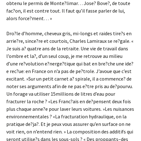
obtenu le permis de Monte?limar… Jose? Bove?, de toute
fac?on, il est contre tout. Il faut qu’il fasse parler de lui,
alors force?ment… »
Dro?le d’homme, cheveux gris, mi-longs et raides tire?s en
arrie?re, since?re et courtois, Charles Lamiraux se re?gale. «
Je suis a? quatre ans de la retraite. Une vie de travail dans
l’ombre et la?, d’un seul coup, je me retrouve au milieu
d’une re?volution e?nerge?tique qui bat en bre?che une ide?
e rec?ue: en France on n’a pas de pe?trole. J’avoue que c’est
excitant. »Sur un petit carnet a? spirale, il a commence? de
noter ses arguments afin de ne pas e?tre pris au de?pourvu.
Un forage va utiliser 15millions de litres d’eau pour
fracturer la roche ? «Les Franc?ais en de?pensent deux fois
plus chaque anne?e pour laver leurs voitures. »Les nuisances
environnementales ? «La fracturation hydraulique, on la
pratique de?ja?. Et je peux vous assurer qu’en surface on ne
voit rien, on n’entend rien. » La composition des additifs qui
seront utilise?s dans les sous-sols ? « Des proppants–des