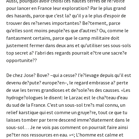
Aussi, pourquoi avoir choisi ces hautes terres de re?volte
pour lancer en France leur exploration? Par le plus grand
des hasards, parce que c’est la? qu’il y a le plus d’espoir de
trouver des re?serves importantes? Be?tement, parce
qu’elles sont moins peuple?es que d’autres? Ou, comme le
fantasment certains, parce que le camp militaire doit
justement fermer dans deux ans et qu’utiliser ses sous-sols
top secret a? l’abri des regards pourrait e?tre une sacre?e
opportunite??
De chez Jose? Bove? –qui a cesse? l’e?levage depuis qu’il est
devenu de?pute? europe?en–, le regard embrasse a? perte
de vue les terres grandioses et de?sole?es des causses. «Les
hydroge?ologues le disent: le Larzac est le cha?teau d’eau
du sud de la France. C’est un sous-sol tre?s mal connu, un
relief karstique qui est comme un gruye?re, tout ce que tu
laisses tomber par terre descend imme?diatement dans le
sous-sol… Je ne vois pas comment on pourrait faire ainsi
pe?ter nos ressources en eau. »<; L’homme est calme et