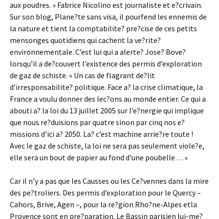
aux poudres. » Fabrice Nicolino est journaliste et e?crivain.
Sur son blog, Plane?te sans visa, il pourfend les ennemis de
la nature et tient la comptabilite? pre?cise de ces petits
mensonges quotidiens qui cachent la ve?rite?
environnementale. C’est lui qui a alerte? Jose? Bove?
lorsqu’il a de?couvert l’existence des permis d’exploration
de gaz de schiste. « Un cas de flagrant de?lit
d’irresponsabilite? politique. Face a? la crise climatique, la
France a voulu donner des lec?ons au monde entier. Ce qui a
abouti a? la loi du 13 juillet 2005 sur l’e?nergie qui implique
que nous re?duisions par quatre sinon par cinq nos e?
missions d’ici a? 2050. La? c’est machine arrie?re toute !
Avec le gaz de schiste, la loi ne sera pas seulement viole?e,
elle sera un bout de papier au fond d’une poubelle… »
Car il n’y a pas que les Causses ou les Ce?vennes dans la mire
des pe?troliers. Des permis d’exploration pour le Quercy –
Cahors, Brive, Agen –, pour la re?gion Rho?ne-Alpes etla
Provence sont en pre?paration. Le Bassin parisien lui-me?