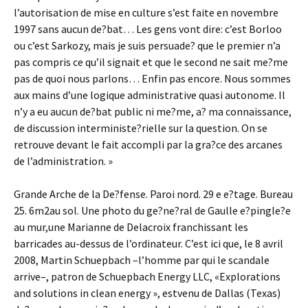
l’autorisation de mise en culture s’est faite en novembre
1997 sans aucun de?bat… Les gens vont dire: c’est Borloo
ou c’est Sarkozy, mais je suis persuade? que le premier n’a
pas compris ce qu’il signait et que le second ne sait me?me
pas de quoi nous parlons… Enfin pas encore. Nous sommes
aux mains d’une logique administrative quasi autonome. Il
n’y a eu aucun de?bat public ni me?me, a? ma connaissance,
de discussion interministe?rielle sur la question. On se
retrouve devant le fait accompli par la gra?ce des arcanes
de l’administration. »
Grande Arche de la De?fense. Paroi nord. 29 e e?tage. Bureau
25. 6m2au sol. Une photo du ge?ne?ral de Gaulle e?pingle?e
au mur,une Marianne de Delacroix franchissant les
barricades au-dessus de l’ordinateur. C’est ici que, le 8 avril
2008, Martin Schuepbach –l’homme par qui le scandale
arrive–, patron de Schuepbach Energy LLC, «Explorations
and solutions in clean energy », estvenu de Dallas (Texas)