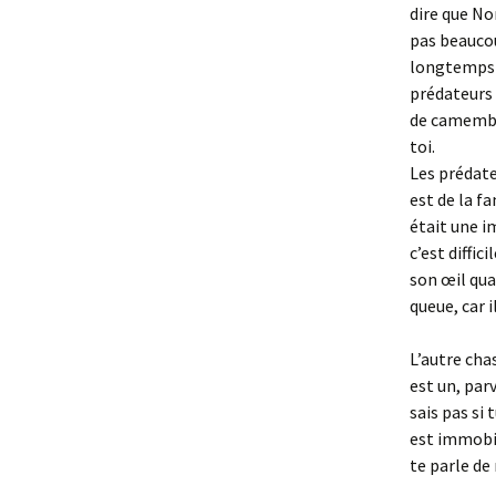
dire que No
pas beaucou
longtemps p
prédateurs 
de camember
toi.
Les prédate
est de la f
était une i
c’est diffi
son œil quan
queue, car i
L’autre chas
est un, par
sais pas si 
est immobil
te parle de 