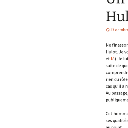
Hul
27 octobr
Ne finasson
Hulot. Je vo
et
là
). Je l
suite de qu
comprendre,
rien du rôl
cas qu’il a 
Au passage,
publiqueme
Cet homme, 
ses qualité
au point.