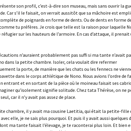
résente son profil, c’est-à-dire son museau, mais sans ouvrir la g
de. Car s’il le faisait, on verrait aussitôt que sa mâchoire est empl
complète de poignards en forme de dents. Ou de dents en forme d
comme tu préfères. Je crois que telle est la raison pour laquelle 
 réfugier sur les hauteurs de l’armoire. En cas d’attaque, il prenait
.
écautions n’auraient probablement pas suffi si ma tante n’avait pa
no dans la petite chambre. Isoler, cela voulait dire refermer
ement la porte, de manière que les chats ou les fennecs ne vienn
 bavette dans le corps athlétique de Nono. Nous avions l’ordre de fa
n entrant et en sortant de la pièce où le moineau faisait ses cabri
maginer qu’isolement signifie solitude. Chez tata Thérèse, on ne p
seul, car il n’y avait pas assez de place.
te chambre, il y avait ma cousine Laetitia, qui était la petite-fille
t avec elle, je ne sais plus pourquoi. Et puis il y avait aussi quelques 
ont ma tante faisait l’élevage, je te raconterai plus loin. Et bien 