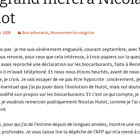
ot
e 2008
Biocarburants
,
Mouvement écologiste
s pas : je me suis sévèrement engueulé, courant septembre, avec 
us renvoie, pour ceux que cela intéresse, à trois papiers sur la ques
ui avais reproché une déclaration sur les biocarburants, faite à Renn
oi il m’avait téléphoné. Et nous nous étions heurtés, avant de nous
 je crois. Je vais essayer de ne pas être hypocrite : sincèrement, je
e éventuel que j’ai pu jouer dans l’évolution de Hulot, mais nul dout
modifié son propos sur les biocarburants. Et c’est ce qui compte, je 
 je voudrais remercier publiquement Nicolas Hulot, comme je l’ai
nt.
pour qui j’ai de l’estime depuis de longues années, montre une no
s profondes. Je vous laisse lire la dépêche de l’AFP qui m’a mené à 