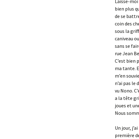
Laisse-moi r
bien plus qu
de se battre
coin des ch
sous la grif
caniveau ou 
sans se fai
rue Jean Bea
C’est bien 
ma tante. E
m’en souvien
n’ai pas le 
vu Nono. C’
a la tête g
joues et un
Nous sommes
Un jour, j’
première des