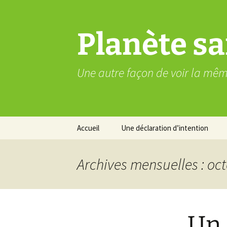
Aller
au
contenu
Planète sa
Une autre façon de voir la mê
Accueil
Une déclaration d’intention
Archives mensuelles : oc
Un 