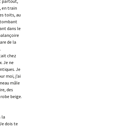
t partout,
, en train
es toits, au
, tombant
nant dans le
 balançoire
are de la
.
tait chez
x. Je ne
entiques. Je
ur moi, j’ai
ineau mâle
re, des
 robe beige.
 la
Je dois te