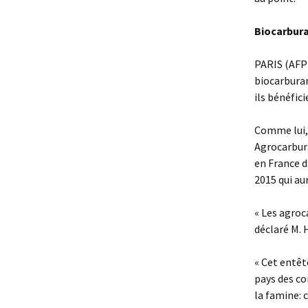
Biocarbura
PARIS (AFP)
biocarburan
ils bénéfici
Comme lui, 
Agrocarbura
en France d
2015 qui au
« Les agroc
déclaré M. H
« Cet entêt
pays des co
la famine: 