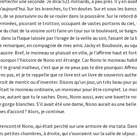
éfléchir une seconde. Je dirai 521 milliards, à peu près. Il y en avai
’aujourd’hui. Sur les branches, tu t’en doutes. Sur et sous les bancs
, de se poursuivre ou de se rouler dans la poussière. Sur le rebord d
eminées, picorant le trottoir, occupant de vastes portions du ciel
fe du chat de la voisine sorti faire un tour sur le boulevard, se baig
dans la flaque laissée par l’orage de la veille au soir, faisant de la
re remarquer, en compagnie de mes amis Jacky et Bouboule, au squ
usire. Bref, le moineau se plaisait en ville, je l’affirme haut et fort
pourquoi l’histoire de Nono est étrange. Car Nono le moineau habi
t le grand malheur, c’est que je ne peux pas te dire pourquoi. Affreu
s pas, et je te rappelle que ce livre est un livre de souvenirs auth
droit de mentir ou d’inventer. Disons qu’un jour, un très beau jour po
était le moineau ordinaire, un monsieur pour être complet. Le mo
rise, autant que tu le saches. Donc, Nono aussi, avec une bavette noi
e gorge blanches. S’il avait été une dame, Nono aurait eu une belle
 d’accord ? Alors, je continue.
ai rencontré Nono, qui était perché sur une armoire de ma tata. Dans
 petites chambres, à droite, qui s’ouvraient sur la salle de séjour. 