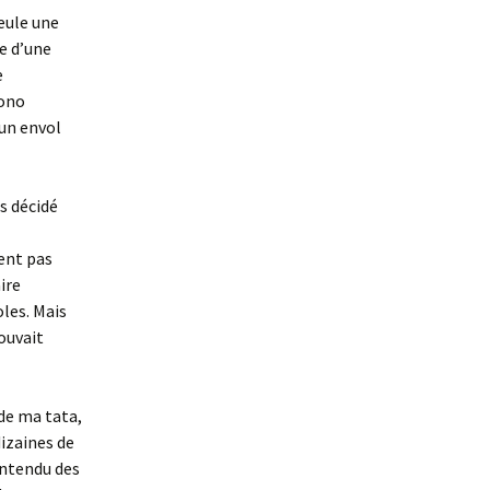
ueule une
ie d’une
e
Nono
 un envol
s décidé
ent pas
ire
oles. Mais
ouvait
 de ma tata,
dizaines de
entendu des