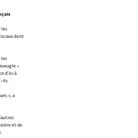
nçais
 les
fiscaux dont
 les
aveugle »
e d’ici à
-ils.
ues », a
’autres
isère et de
.