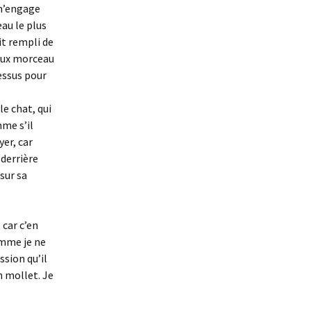
 m’engage
eau le plus
it rempli de
teux morceau
essus pour
le chat, qui
mme s’il
yer, car
 derrière
 sur sa
 car c’en
omme je ne
ssion qu’il
n mollet. Je