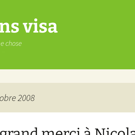
ns visa
me chose
tobre 2008
grand merci à Nicol