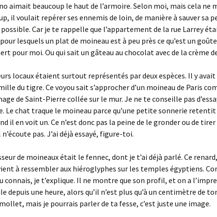
no aimait beaucoup le haut de l’armoire. Selon moi, mais cela ne
p, il voulait repérer ses ennemis de loin, de manière à sauver sa p
ossible. Car je te rappelle que l’appartement de la rue Larrey éta
pour lesquels un plat de moineau est à peu près ce qu’est un goû
t pour moi. Ou qui sait un gâteau au chocolat avec de la crème d
urs locaux étaient surtout représentés par deux espèces. Il y avait 
amille du tigre. Ce voyou sait s’approcher d’un moineau de Paris co
mage de Saint-Pierre collée sur le mur. Je ne te conseille pas d’essa
cile. Le chat traque le moineau parce qu’une petite sonnerie retentit
d il en voit un. Ce n’est donc pas la peine de le gronder ou de tirer
l n’écoute pas. J’ai déjà essayé, figure-toi.
seur de moineaux était le fennec, dont je t’ai déjà parlé. Ce renard,
vient à ressembler aux hiéroglyphes sur les temples égyptiens. C
tu connais, je t’explique. Il ne montre que son profil, et on a l’impre
e depuis une heure, alors qu’il n’est plus qu’à un centimètre de to
mollet, mais je pourrais parler de ta fesse, c’est juste une image.