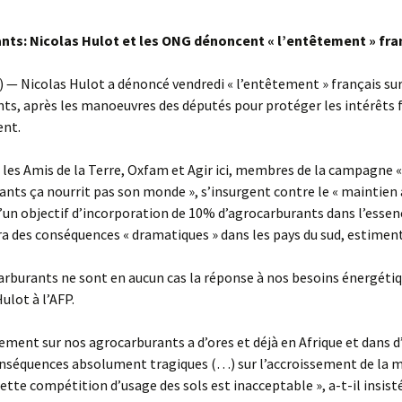
nts: Nicolas Hulot et les ONG dénoncent « l’entêtement » fra
 — Nicolas Hulot a dénoncé vendredi « l’entêtement » français sur
ts, après les manoeuvres des députés pour protéger les intérêts 
ent.
les Amis de la Terre, Oxfam et Agir ici, membres de la campagne «
nts ça nourrit pas son monde », s’insurgent contre le « maintien 
’un objectif d’incorporation de 10% d’agrocarburants dans l’essenc
ra des conséquences « dramatiques » dans les pays du sud, estiment
arburants ne sont en aucun cas la réponse à nos besoins énergétiq
ulot à l’AFP.
ement sur nos agrocarburants a d’ores et déjà en Afrique et dans d
nséquences absolument tragiques (…) sur l’accroissement de la m
cette compétition d’usage des sols est inacceptable », a-t-il insisté