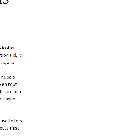
Nicolas
tion (
ici
,
ici
es, à la
 ne sais
e en tout
le jure bien.
 attaqué
uvelle fois
cette mise