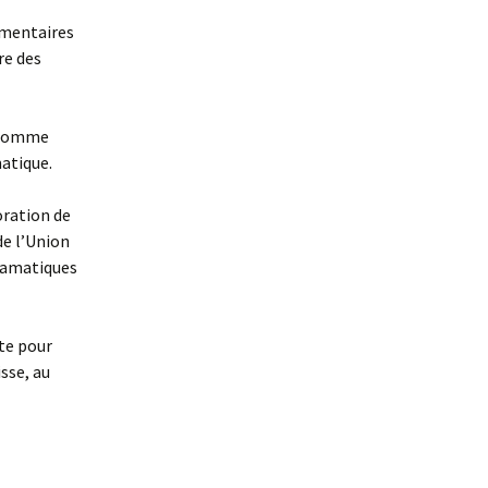
ementaires
re des
e somme
atique.
oration de
de l’Union
ramatiques
ite pour
sse, au