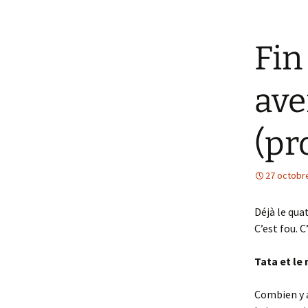
Fin
ave
(pr
27 octobr
Déjà le qu
C’est fou. C
Tata et le
Combien y a