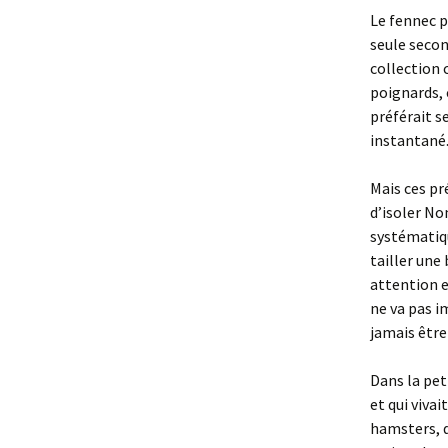
Le fennec p
seule secon
collection 
poignards, 
préférait se
instantané
Mais ces pr
d’isoler No
systématiqu
tailler une
attention e
ne va pas i
jamais être 
Dans la peti
et qui vivai
hamsters, d