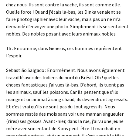
chez nous. Ils sont contre la vache, ils sont comme elle.
Quelle force ! Quand j’étais là-bas, les Dinka venaient se
faire photographier avec leur vache, mais pas un ne m’a
demandé d’envoyer une photo. Simplement ils se sentaient
nobles. Des nobles posant avec leurs animaux nobles.
TS : En somme, dans Genesis, ces hommes représentent
l’espoir.
Sebastião Salgado : Énormément. Nous avons également
travaillé avec des Indiens du nord du Brésil. Oh ! quelles
choses fantastiques j’ai vues là-bas. D’abord, ils tuent pas
les animaux, sauf les poissons. Car ils pensent que s’ils
mangent un animal à sang chaud, ils deviendront agressifs.
Et c’est vrai qu’ils ne sont pas du tout agressifs. Nous
sommes restés des mois sans voir une maman engueuler
(rires) ses gosses. Avant-hier, dans la rue, j’ai vu une jeune
mère avec son enfant de 3 ans peut-être. Il marchait en
regardant partout, et à un moment, il s’est cogné la tête