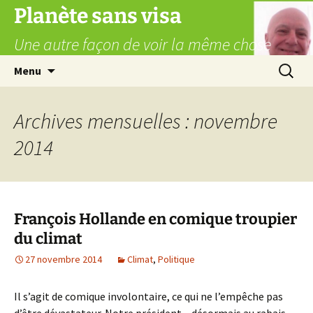
Aller
Planète sans visa
au
Une autre façon de voir la même chose
contenu
Recherc
Menu
Archives mensuelles : novembre
2014
François Hollande en comique troupier
du climat
27 novembre 2014
Climat
,
Politique
Il s’agit de comique involontaire, ce qui ne l’empêche pas