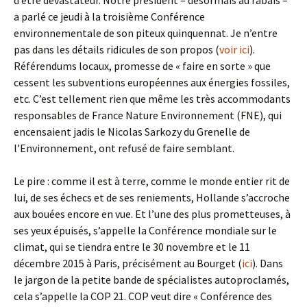
d’être dévastateur. Notre président – désormais au rabais –
a parlé ce jeudi à la troisième Conférence
environnementale de son piteux quinquennat. Je n’entre
pas dans les détails ridicules de son propos (
voir ici
).
Référendums locaux, promesse de « faire en sorte » que
cessent les subventions européennes aux énergies fossiles,
etc. C’est tellement rien que même les très accommodants
responsables de France Nature Environnement (FNE), qui
encensaient jadis le Nicolas Sarkozy du Grenelle de
l’Environnement, ont refusé de faire semblant.
Le pire : comme il est à terre, comme le monde entier rit de
lui, de ses échecs et de ses reniements, Hollande s’accroche
aux bouées encore en vue. Et l’une des plus prometteuses, à
ses yeux épuisés, s’appelle la Conférence mondiale sur le
climat,
qui se tiendra entre le 30 novembre et le 11
décembre 2015 à Paris, précisément au Bourget (
ici
). Dans
le jargon de la petite bande de spécialistes autoproclamés,
cela s’appelle la COP 21. COP veut dire « Conférence des