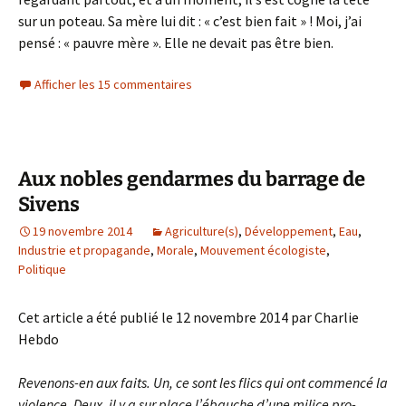
sur un poteau. Sa mère lui dit : « c’est bien fait » ! Moi, j’ai
pensé : « pauvre mère ». Elle ne devait pas être bien.
Afficher les 15 commentaires
Aux nobles gendarmes du barrage de
Sivens
19 novembre 2014
Agriculture(s)
,
Développement
,
Eau
,
Industrie et propagande
,
Morale
,
Mouvement écologiste
,
Politique
Cet article a été publié le 12 novembre 2014 par Charlie
Hebdo
Revenons-en aux faits. Un, ce sont les flics qui ont commencé la
violence. Deux, il y a sur place l’ébauche d’une milice pro-