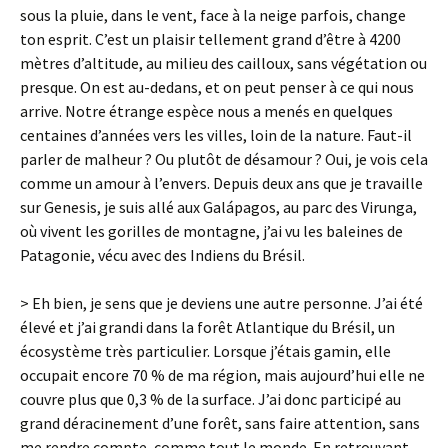
sous la pluie, dans le vent, face à la neige parfois, change
ton esprit. C’est un plaisir tellement grand d’être à 4200
mètres d’altitude, au milieu des cailloux, sans végétation ou
presque. On est au-dedans, et on peut penser à ce qui nous
arrive. Notre étrange espèce nous a menés en quelques
centaines d’années vers les villes, loin de la nature. Faut-il
parler de malheur ? Ou plutôt de désamour ? Oui, je vois cela
comme un amour à l’envers. Depuis deux ans que je travaille
sur Genesis, je suis allé aux Galápagos, au parc des Virunga,
où vivent les gorilles de montagne, j’ai vu les baleines de
Patagonie, vécu avec des Indiens du Brésil.
> Eh bien, je sens que je deviens une autre personne. J’ai été
élevé et j’ai grandi dans la forêt Atlantique du Brésil, un
écosystème très particulier. Lorsque j’étais gamin, elle
occupait encore 70 % de ma région, mais aujourd’hui elle ne
couvre plus que 0,3 % de la surface. J’ai donc participé au
grand déracinement d’une forêt, sans faire attention, sans
me rendre compte, comme tout le monde. En retrouvant,