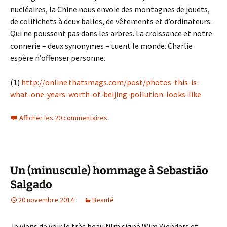
nucléaires, la Chine nous envoie des montagnes de jouets,
de colifichets à deux balles, de vêtements et d’ordinateurs.
Qui ne poussent pas dans les arbres. La croissance et notre
connerie – deux synonymes – tuent le monde. Charlie
espère n’offenser personne.
(1)
http://online.thatsmags.com/post/photos-this-is-
what-one-years-worth-of-beijing-pollution-looks-like
Afficher les 20 commentaires
Un (minuscule) hommage à Sebastião
Salgado
20 novembre 2014
Beauté
Je viens de voir le très beau film signé Wim Wenders et