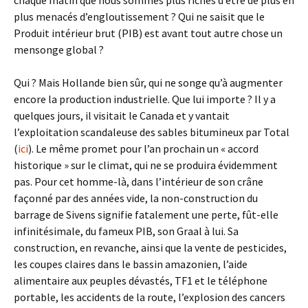
chaque matin que nous sommes plus riches d’être de plus en
plus menacés d’engloutissement ? Qui ne saisit que le
Produit intérieur brut (PIB) est avant tout autre chose un
mensonge global ?
Qui ? Mais Hollande bien sûr, qui ne songe qu’à augmenter
encore la production industrielle. Que lui importe ? Il y a
quelques jours, il visitait le Canada et y vantait
l’exploitation scandaleuse des sables bitumineux par Total
(
ici
). Le même promet pour l’an prochain un « accord
historique » sur le climat, qui ne se produira évidemment
pas. Pour cet homme-là, dans l’intérieur de son crâne
façonné par des années vide, la non-construction du
barrage de Sivens signifie fatalement une perte, fût-elle
infinitésimale, du fameux PIB, son Graal à lui. Sa
construction, en revanche, ainsi que la vente de pesticides,
les coupes claires dans le bassin amazonien, l’aide
alimentaire aux peuples dévastés, TF1 et le téléphone
portable, les accidents de la route, l’explosion des cancers