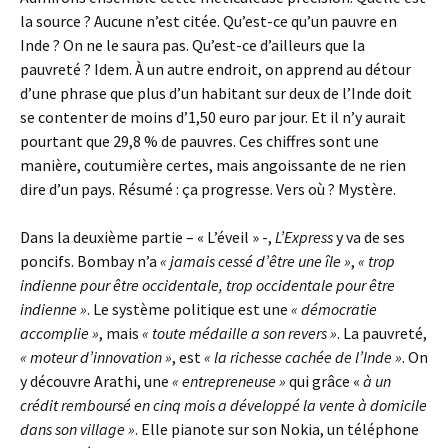
la source ? Aucune n’est citée. Qu’est-ce qu’un pauvre en
Inde ? On ne le saura pas. Qu’est-ce d’ailleurs que la
pauvreté ? Idem. À un autre endroit, on apprend au détour
d’une phrase que plus d’un habitant sur deux de l’Inde doit
se contenter de moins d’1,50 euro par jour. Et il n’y aurait
pourtant que 29,8 % de pauvres. Ces chiffres sont une
manière, coutumière certes, mais angoissante de ne rien
dire d’un pays. Résumé : ça progresse. Vers où ? Mystère.
Dans la deuxième partie – « L’éveil » -,
L’Express
y va de ses
poncifs. Bombay n’a
« jamais cessé d’être une île »
,
« trop
indienne pour être occidentale, trop occidentale pour être
indienne »
. Le système politique est une
« démocratie
accomplie »
, mais
« toute médaille a son revers »
. La pauvreté,
« moteur d’innovation »
, est
« la richesse cachée de l’Inde »
. On
y découvre Arathi, une
« entrepreneuse »
qui grâce «
à un
crédit remboursé en cinq mois a développé la vente à domicile
dans son village »
. Elle pianote sur son Nokia, un téléphone