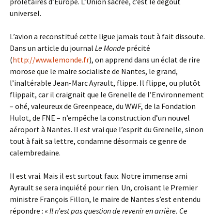
prolétaires d’Europe. L’Union sacrée, c’est le dégoût
universel.
L’avion a reconstitué cette ligue jamais tout à fait dissoute.
Dans un article du journal
Le Monde
précité
(
http://www.lemonde.fr
), on apprend dans un éclat de rire
morose que le maire socialiste de Nantes, le grand,
l’inaltérable Jean-Marc Ayrault, flippe. Il flippe, ou plutôt
flippait, car il craignait que le Grenelle de l’Environnement
– ohé, valeureux de Greenpeace, du WWF, de la Fondation
Hulot, de FNE – n’empêche la construction d’un nouvel
aéroport à Nantes. Il est vrai que l’esprit du Grenelle, sinon
tout à fait sa lettre, condamne désormais ce genre de
calembredaine.
Il est vrai. Mais il est surtout faux. Notre immense ami
Ayrault se sera inquiété pour rien. Un, croisant le Premier
ministre François Fillon, le maire de Nantes s’est entendu
répondre : «
Il n’est pas question de revenir en arrière. Ce