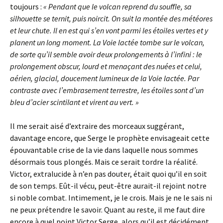
toujours :
« Pendant que le volcan reprend du souffle, sa
silhouette se ternit, puis noircit. On suit la montée des météores
et leur chute. Il en est qui s’en vont parmi les étoiles vertes et y
planent un long moment. La Voie lactée tombe sur le volcan,
de sorte qu’il semble avoir deux prolongements à l’infini : le
prolongement obscur, lourd et menaçant des nuées et celui,
aérien, glacial, doucement lumineux de la Voie lactée. Par
contraste avec l’embrasement terrestre, les étoiles sont d’un
bleu d’acier scintilant et virent au vert. »
Il me serait aisé d’extraire des morceaux suggérant,
davantage encore, que Serge le prophète envisageait cette
épouvantable crise de la vie dans laquelle nous sommes
désormais tous plongés. Mais ce serait tordre la réalité.
Victor, extralucide à n’en pas douter, était quoi qu’il en soit
de son temps. Eût-il vécu, peut-être aurait-il rejoint notre
si noble combat. Intimement, je le crois. Mais je ne le sais ni
ne peux prétendre le savoir. Quant au reste, il me faut dire
encore à quel point Victor Serge, alors qu’il est décidément