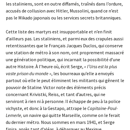
les staliniens, sont en outre diffamés, traînés dans l’ordure,
accusés de collusion avec Hitler, Mussolini, quand ce n’est
pas le Mikado japonais ou les services secrets britanniques.
Cette liste des martyrs est insupportable et n’en finit
d’ailleurs pas. Les staliniens, et parmi eux des crapules aussi
retentissantes que le Français Jacques Duclos, qui conserve
une station de métro à son nom, ont proprement massacré
une génération politique, qui incarnait la possibilité d’une
autre Histoire. À l’heure où, écrit Serge,
« l’Urss est la plus
vaste prison du monde »
, les bourreaux qu’elle a envoyés
partout où elle le peut éliminent les militants qui gênent le
pouvoir de Staline. Victor note des éléments précis
concernant Krivistki, Reiss, et tant d’autres, qui ne
serviront à rien ni à personne. Il échappe de peu à la police
vichyste, et donc à la Gestapo, attrape le
Capitaine-Paul-
Lemerle,
un navire qui quitte Marseille, comme on le ferait
du dernier métro. Nous sommes en mars 1941, et Serge
finira, après tant d’aléas, à débarquer au Mexique.