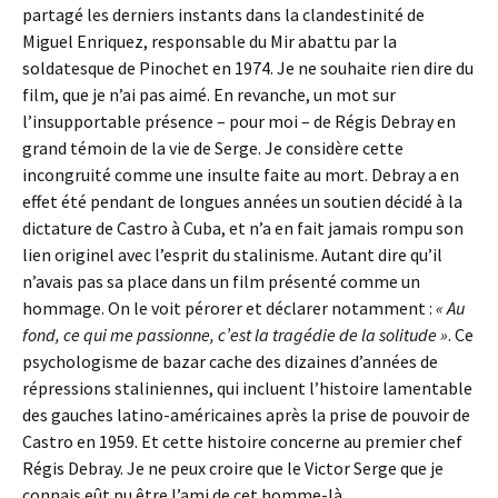
partagé les derniers instants dans la clandestinité de
Miguel Enriquez, responsable du Mir abattu par la
soldatesque de Pinochet en 1974. Je ne souhaite rien dire du
film, que je n’ai pas aimé. En revanche, un mot sur
l’insupportable présence – pour moi – de Régis Debray en
grand témoin de la vie de Serge. Je considère cette
incongruité comme une insulte faite au mort. Debray a en
effet été pendant de longues années un soutien décidé à la
dictature de Castro à Cuba, et n’a en fait jamais rompu son
lien originel avec l’esprit du stalinisme. Autant dire qu’il
n’avais pas sa place dans un film présenté comme un
hommage. On le voit pérorer et déclarer notamment :
« Au
fond, ce qui me passionne, c’est la tragédie de la solitude »
. Ce
psychologisme de bazar cache des dizaines d’années de
répressions staliniennes, qui incluent l’histoire lamentable
des gauches latino-américaines après la prise de pouvoir de
Castro en 1959. Et cette histoire concerne au premier chef
Régis Debray. Je ne peux croire que le Victor Serge que je
connais eût pu être l’ami de cet homme-là.