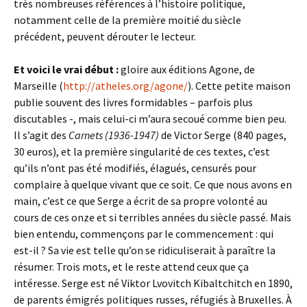
très nombreuses références à l’histoire politique,
notamment celle de la première moitié du siècle
précédent, peuvent dérouter le lecteur.
Et voici le vrai début :
gloire aux éditions Agone, de
Marseille (
http://atheles.org/agone/
). Cette petite maison
publie souvent des livres formidables – parfois plus
discutables -, mais celui-ci m’aura secoué comme bien peu.
Il s’agit des
Carnets (1936-1947)
de Victor Serge (840 pages,
30 euros), et la première singularité de ces textes, c’est
qu’ils n’ont pas été modifiés, élagués, censurés pour
complaire à quelque vivant que ce soit. Ce que nous avons en
main, c’est ce que Serge a écrit de sa propre volonté au
cours de ces onze et si terribles années du siècle passé. Mais
bien entendu, commençons par le commencement : qui
est-il ? Sa vie est telle qu’on se ridiculiserait à paraître la
résumer. Trois mots, et le reste attend ceux que ça
intéresse. Serge est né
Viktor Lvovitch Kibaltchitch en 1890,
de parents émigrés politiques russes, réfugiés à Bruxelles. À