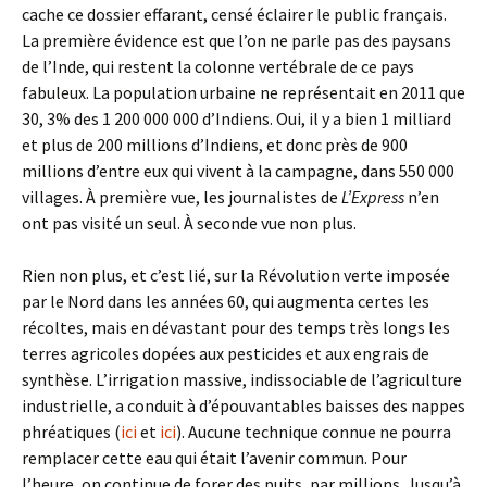
cache ce dossier effarant, censé éclairer le public français.
La première évidence est que l’on ne parle pas des paysans
de l’Inde, qui restent la colonne vertébrale de ce pays
fabuleux. La population urbaine ne représentait en 2011 que
30, 3% des 1 200 000 000 d’Indiens. Oui, il y a bien 1 milliard
et plus de 200 millions d’Indiens, et donc près de 900
millions d’entre eux qui vivent à la campagne, dans 550 000
villages. À première vue, les journalistes de
L’Express
n’en
ont pas visité un seul. À seconde vue non plus.
Rien non plus, et c’est lié, sur la Révolution verte imposée
par le Nord dans les années 60, qui augmenta certes les
récoltes, mais en dévastant pour des temps très longs les
terres agricoles dopées aux pesticides et aux engrais de
synthèse. L’irrigation massive, indissociable de l’agriculture
industrielle, a conduit à d’épouvantables baisses des nappes
phréatiques (
ici
et
ici
). Aucune technique connue ne pourra
remplacer cette eau qui était l’avenir commun. Pour
l’heure, on continue de forer des puits, par millions. Jusqu’à