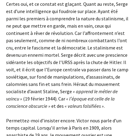
Certes oui, et ce constat est glaçant. Quant au reste, Serge
est d’une intelligence qui foudroie sur place. Ayant été
parmi les premiers à comprendre la nature du stalinisme, il
ne peut que mettre en garde, mais en vain, ceux qui
continuent à rêver de révolution. Car l’affrontement n’est
pas seulement, comme de ni nombreux combattants l’ont
cru, entre le fascisme et la démocratie. Le stalinisme est
devenu un ennemi mortel. Serge décrit avec une prescience
sidérante les objectifs de l’URSS après la chute de Hitler. Il
voit, et il écrit que l’Europe centrale va passer dans le camp
soviétique, sur fond de manipulations, d’assassinats, de
calomnies sans fin et sans frein. Héraut du mouvement
socialiste d’avant Staline, Serge
« apprend le métier de
vaincu »
(19 février 1944). Car
« l’époque est celle de la
conscience obscurcie »
et des
« valeurs falsifiées »
.
Permettez-moi d’insister encore. Victor nous parle d’un
temps capital. Lorsqu’il arrive à Paris en 1909, alors
anarchiste de 19 ans, le mouvement ouvrier est une