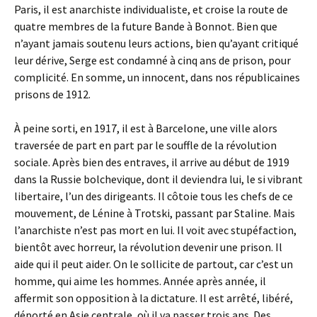
Paris, il est anarchiste individualiste, et croise la route de
quatre membres de la future Bande à Bonnot. Bien que
n’ayant jamais soutenu leurs actions, bien qu’ayant critiqué
leur dérive, Serge est condamné à cinq ans de prison, pour
complicité. En somme, un innocent, dans nos républicaines
prisons de 1912.
À peine sorti, en 1917, il est à Barcelone, une ville alors
traversée de part en part par le souffle de la révolution
sociale. Après bien des entraves, il arrive au début de 1919
dans la Russie bolchevique, dont il deviendra lui, le si vibrant
libertaire, l’un des dirigeants. Il côtoie tous les chefs de ce
mouvement, de Lénine à Trotski, passant par Staline. Mais
l’anarchiste n’est pas mort en lui. Il voit avec stupéfaction,
bientôt avec horreur, la révolution devenir une prison. Il
aide qui il peut aider. On le sollicite de partout, car c’est un
homme, qui aime les hommes. Année après année, il
affermit son opposition à la dictature. Il est arrêté, libéré,
déporté en Asie centrale, où il va passer trois ans. Des