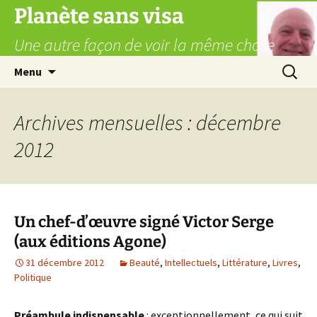
Aller
Planète sans visa
au
Une autre façon de voir la même chose
contenu
Recherc
Menu
Archives mensuelles : décembre
2012
Un chef-d’œuvre signé Victor Serge
(aux éditions Agone)
31 décembre 2012
Beauté
,
Intellectuels
,
Littérature
,
Livres
,
Politique
Préambule indispensable
: exceptionnellement, ce qui suit