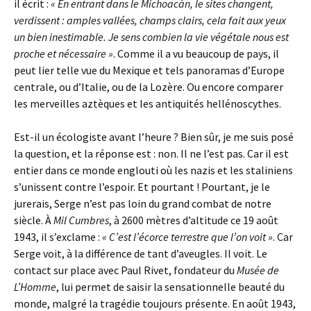
il écrit :
« En entrant dans le
Michoacán, le sites changent,
verdissent : amples vallées, champs clairs, cela fait aux yeux
un bien inestimable. Je sens combien la vie végétale nous est
proche et nécessaire »
.
Comme il a vu beaucoup de pays, il
peut lier telle vue du Mexique et tels panoramas d’Europe
centrale, ou d’Italie, ou de la Lozère. Ou encore comparer
les merveilles aztèques et les antiquités hellénoscythes.
Est-il un écologiste avant l’heure ? Bien sûr, je me suis posé
la question, et la réponse est : non. Il ne l’est pas. Car il est
entier dans ce monde englouti où les nazis et les staliniens
s’unissent contre l’espoir. Et pourtant ! Pourtant, je le
jurerais, Serge n’est pas loin du grand combat de notre
siècle. À
Mil Cumbres
, à 2600 mètres d’altitude ce 19 août
1943, il s’exclame :
« C’est l’écorce terrestre que l’on voit »
. Car
Serge voit, à la différence de tant d’aveugles. Il voit. Le
contact sur place avec Paul Rivet, fondateur du
Musée de
L’Homme
, lui permet de saisir la sensationnelle beauté du
monde, malgré la tragédie toujours présente. En août 1943,