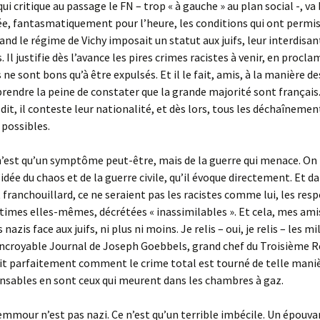
i critique au passage le FN – trop « à gauche » au plan social -, va 
crée, fantasmatiquement pour l’heure, les conditions qui ont permis l
uand le régime de Vichy imposait un statut aux juifs, leur interdisan
 Il justifie dès l’avance les pires crimes racistes à venir, en procl
e sont bons qu’à être expulsés. Et il le fait, amis, à la manière de
 prendre la peine de constater que la grande majorité sont français
it, il conteste leur nationalité, et dès lors, tous les déchaînemen
possibles.
est qu’un symptôme peut-être, mais de la guerre qui menace. On 
’idée du chaos et de la guerre civile, qu’il évoque directement. Et d
t franchouillard, ce ne seraient pas les racistes comme lui, les res
ctimes elles-mêmes, décrétées « inassimilables ». Et cela, mes amis
 nazis face aux juifs, ni plus ni moins. Je relis – oui, je relis – les mi
incroyable Journal de Joseph Goebbels, grand chef du Troisième R
it parfaitement comment le crime total est tourné de telle maniè
nsables en sont ceux qui meurent dans les chambres à gaz.
emmour n’est pas nazi. Ce n’est qu’un terrible imbécile. Un épouv