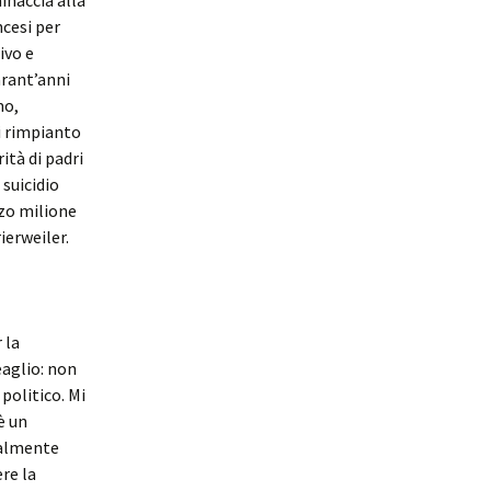
inaccia alla
ncesi per
ivo e
arant’anni
mo,
i rimpianto
ità di padri
 suicidio
zzo milione
ierweiler.
 la
eaglio: non
 politico. Mi
è un
inalmente
re la