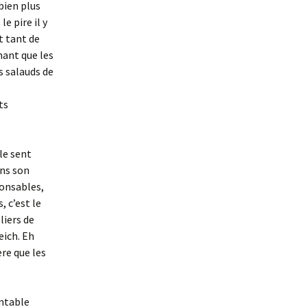
bien plus
e pire il y
t tant de
amant que les
s salauds de
.
ts
le sent
ans son
ponsables,
, c’est le
lliers de
eich. Eh
re que les
antable