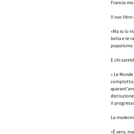
Francia mor
Il suo libr
«Ma io lo r
bella e le 
populismo è 
E chi sareb
« Le Monde 
complotto, 
quarant’ann
distruzione
il progress
La modernit
«È vero, ma 