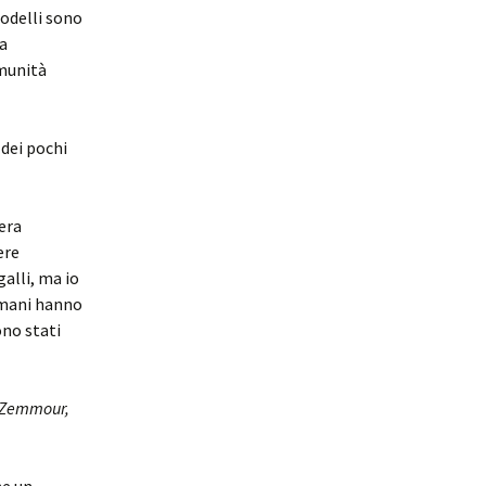
modelli sono
 a
omunità
 dei pochi
 era
ere
galli, ma io
ulmani hanno
sono stati
t Zemmour,