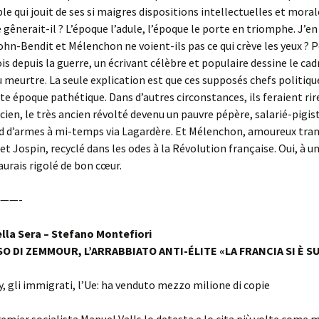
le qui jouit de ses si maigres dispositions intellectuelles et moral
gênerait-il ? L’époque l’adule, l’époque le porte en triomphe. J’en a
hn-Bendit et Mélenchon ne voient-ils pas ce qui crève les yeux ? P
is depuis la guerre, un écrivant célèbre et populaire dessine le cad
u meurtre. La seule explication est que ces supposés chefs politiqu
tte époque pathétique. Dans d’autres circonstances, ils feraient rir
ncien, le très ancien révolté devenu un pauvre pépère, salarié-pigi
d d’armes à mi-temps via Lagardère. Et Mélenchon, amoureux tran
et Jospin, recyclé dans les odes à la Révolution française. Oui, à u
urais rigolé de bon
cœur.
——-
ella Sera – Stefano Montefiori
SO DI ZEMMOUR, L’ARRABBIATO ANTI-ÉLITE «LA FRANCIA SI È S
y, gli immigrati, l’Ue: ha venduto mezzo milione di copie