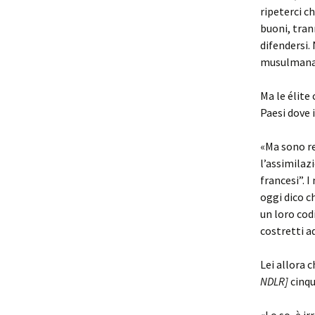
ripeterci c
buoni, trann
difendersi.
musulmana 
Ma le élite
Paesi dove i
«Ma sono res
l’assimilaz
francesi”. I
oggi dico c
un loro codi
costretti a
Lei allora 
NDLR]
cinqu