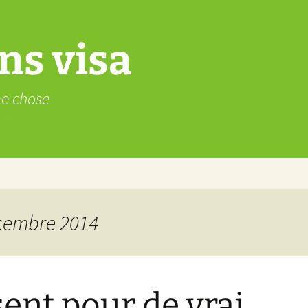
ns visa
me chose
écembre 2014
ent pour de vrai