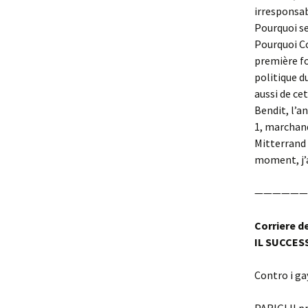
irresponsab
Pourquoi se 
Pourquoi Co
première fo
politique d
aussi de ce
Bendit, l’a
1, marchan
Mitterrand 
moment, j’a
——————
Corriere d
IL SUCCES
Contro i ga