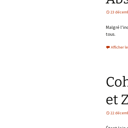
23 décem
Malgré l’in
tous.
Afficher 
Coh
et
22 décem