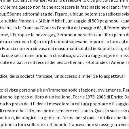
remier socialista Manuel Valls lo detesta e lo cita più volte come m
civile ma questo non fa che accrescere la fascinazione di tanti fra
r, 56enne editorialista del Figaro , ubiquo polemista radiotelevis
Le suicide français » (Albin Michel), un saggio di 500 pagine sui «qu
istrutto la Francia».?Contro l’eredità del maggio 68, il femminis
one, l’Europa e le nozze gay, Zemmour ha scritto un libro pieno d
 d’oro (secondo lui) in cui gli uomini sapevano imporre la loro autor
la Francia non era «invasa dai musulmani salafisti». Soprattutto, «Il
 da due settimane primo in classifica, si avvia a raggiungere il me
dute e a battere il record del bestseller anti-Hollande di Valérie Tr
 dice, della società francese, un successo simile? Se lo aspettava?
o di vista personale è un’immensa soddisfazione, ovviamente. Per
i sono ispirato al libro di un italiano, Patria 1978-2008 di Enrico D
ma ho preso da lì l’idea di mescolare la cultura popolare e il saggio
i creare dibattito, ma non di vendere così tanto. Questo successo 
politico, ideologico. La gente mi ferma per strada e mi dice che f
prime la loro sofferenza. Il popolo francese non si rassegna a vede