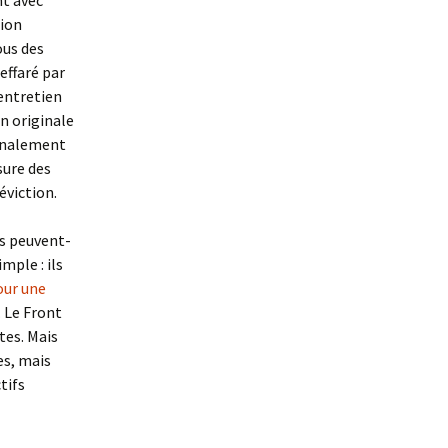
nt avec
sion
ous des
 effaré par
entretien
on originale
finalement
sure des
éviction.
ns peuvent-
mple : ils
pour une
. Le Front
tes. Mais
es, mais
tifs