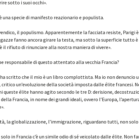
ire sotto i suoi occhi».
o è una specie di manifesto reazionario e populista.
ivendico, il populismo. Apparentemente la facciata resiste, Parigi
ragazze fanno ancora girare la testa, ma sotto la superficie tutto è 
il rifiuto di rinunciare alla nostra maniera di vivere».
be responsabile di questo attentato alla vecchia Francia?
ha scritto che il mio è un libro complottista. Ma io non denuncio 
critico un’evoluzione della società imposta dalle élite francesi. N
i queste élite hanno agito secondo le tre D: derisione, decostruzi
 della Francia, in nome dei grandi ideali, ovvero l’Europa, l’apertu
o».
à, la globalizzazione, l’immigrazione, riguardano tutti, non solo i
solo in Francia c’è un simile odio di sé veicolato dalle élite. Non f