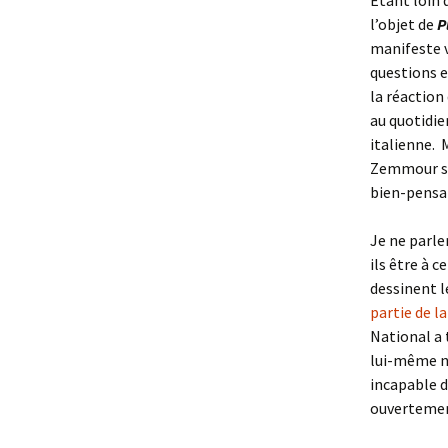
Étant loin d
l’objet de
P
manifeste v
questions es
la réactio
au quotidi
italienne. 
Zemmour se f
bien-pensa
Je ne parle
ils être à 
dessinent l
partie de l
National a 
lui-même n
incapable d
ouvertemen