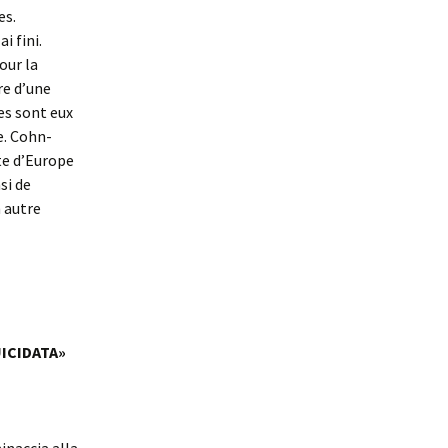
es.
i fini.
our la
re d’une
es sont eux
e. Cohn-
ste d’Europe
si de
n autre
UICIDATA»