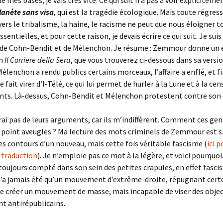
e mes bases, je vais très vite. Ce qui suit n’a pas à voir expliciteme
lanète sans visa
, qui est la tragédie écologique. Mais toute régres
ers le tribalisme, la haine, le racisme ne peut que nous éloigner t
sentielles, et pour cette raison, je devais écrire ce qui suit. Je suis
n de Cohn-Bendit et de Mélenchon. Je résume : Zemmour donne un 
en
Il Corriere della Sera
, que vous trouverez ci-dessous dans sa versi
Mélenchon a rendu publics certains morceaux, l’affaire a enflé, et 
ait virer d’I-Télé, ce qui lui permet de hurler à la Lune et à la cen
nts. Là-dessus, Cohn-Bendit et Mélenchon protestent contre son 
rai pas de leurs arguments, car ils m’indiffèrent. Comment ces ge
ce point aveugles ? Ma lecture des mots criminels de Zemmour est si
es contours d’un nouveau, mais cette fois véritable fascisme (
ici 
a traduction
). Je n’emploie pas ce mot à la légère, et voici pourquoi
toujours compté dans son sein des petites crapules, en effet fascis
’a jamais été qu’un mouvement d’extrême-droite, répugnant cert
e créer un mouvement de masse, mais incapable de viser des objec
t antirépublicains.