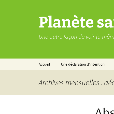
Aller
au
contenu
Planète sa
Une autre façon de voir la mê
Accueil
Une déclaration d’intention
Archives mensuelles : d
Abs