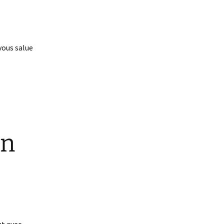
 vous salue
on