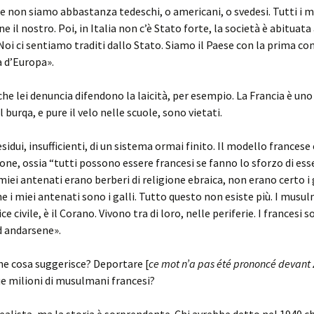
he non siamo abbastanza tedeschi, o americani, o svedesi. Tutti i 
e il nostro. Poi, in Italia non c’è Stato forte, la società è abituata
 Noi ci sentiamo traditi dallo Stato. Siamo il Paese con la prima c
d’Europa».
 che lei denuncia difendono la laicità, per esempio. La Francia è uno
l burqa, e pure il velo nelle scuole, sono vietati.
idui, insufficienti, di un sistema ormai finito. Il modello francese
ione, ossia “tutti possono essere francesi se fanno lo sforzo di ess
 miei antenati erano berberi di religione ebraica, non erano certo i 
he i miei antenati sono i galli. Tutto questo non esiste più. I mus
ce civile, è il Corano. Vivono tra di loro, nelle periferie. I francesi 
d andarsene».
che cosa suggerisce? Deportare [
ce mot n’a pas été prononcé devan
e milioni di musulmani francesi?