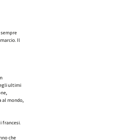
 è sempre
marcio. Il
un
egli ultimi
one,
ra al mondo,
 francesi.
anno che