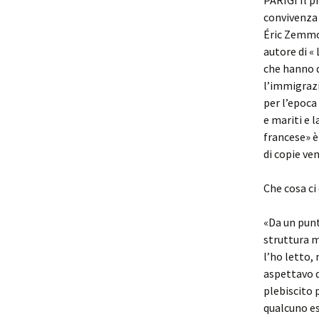
PARIGI Il p
convivenza 
Éric Zemmou
autore di « 
che hanno d
l’immigrazi
per l’epoca
e mariti e 
francese» è
di copie ven
Che cosa ci
«Da un punt
struttura m
l’ho letto, 
aspettavo d
plebiscito 
qualcuno es