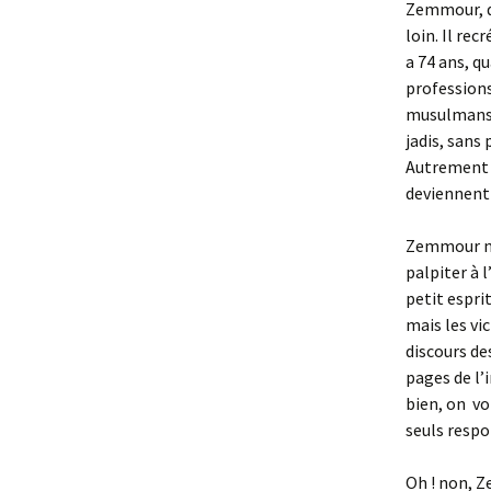
Zemmour, qu
loin. Il re
a 74 ans, q
professions.
musulmans n
jadis, sans
Autrement d
deviennent 
Zemmour n’
palpiter à l
petit espri
mais les vi
discours des
pages de l’
bien, on vo
seuls respo
Oh ! non, Z