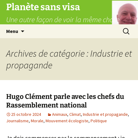
Aller
Planète sans visa
au
Une autre façon de voir la même chose
contenu
Recherc
Menu
Archives de catégorie : Industrie et
propagande
Hugo Clément parle avec les chefs du
Rassemblement national
25 octobre 2024
Animaux
,
Climat
,
Industrie et propagande
,
Journalisme
,
Morale
,
Mouvement écologiste
,
Politique
Je dois commencer par le commencement : je