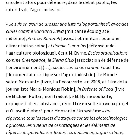
circulent alors pour défendre, dans le débat public, les
intérêts de l’agro-industrie.
« Je suis en train de dresser une liste “d’opportunités”, avec des
cibles comme Vandana Shiva
[militante écologiste
indienne],
Andrew Kimbrell
[avocat et militant pour une
alimentation saine]
et Ronnie Cummins
[défenseur de
l’agriculture biologique], écrit M. Byrne.
Et des organisations
comme Greenpeace, le Sierra Club
[association de défense de
l’environnement](…)
, ou des contenus comme
Food, Inc.
[documentaire critique sur l’agro-industrie], Le Monde
selon Monsanto [livre, La Découverte, en 2008, et film de la
journaliste Marie-Monique Robin],
In Defense of Food
[livre
de Michael Pollan, non traduit]. » M. Byrne souhaite,
explique-t-il en substance, remettre en selle un vieux projet
qu’il avait élaboré pour Monsanto. Un système
« qui
répertorie tous les sujets d’attaques contre les biotechnologies
agricoles, les auteurs de ces attaques et les éléments de
réponse disponibles »
.
« Toutes ces personnes, organisations,