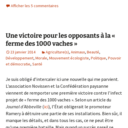
Afficher les 5 commentaires
Une victoire pour les opposants à la «
ferme des 1000 vaches »
23 janvier 2014
Agriculture(s)
,
Animaux
,
Beauté
,
Développement
,
Morale
,
Mouvement écologiste
,
Politique
,
Pouvoir
et démocratie
,
Santé
Je suis obligé d’intercaler ici une nouvelle qui me parvient.
L’association Novissen et la Confédération paysanne
viennent de remporter une première victoire contre l’infect
projet de « ferme des 1000 vaches ». Selon un article du
Journal d’Abbeville
(
ici
), l’État obligerait le promoteur
Ramery à détruire une partie de ses installations. Bien sûr, il
manque les détails, et dans tous les cas, ce ne peut être
qu’une première bataille. Mais quand un succès pareil se