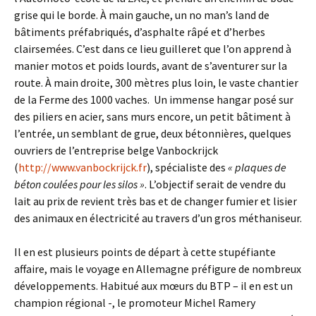
grise qui le borde. À main gauche, un no man’s land de
bâtiments préfabriqués, d’asphalte râpé et d’herbes
clairsemées. C’est dans ce lieu guilleret que l’on apprend à
manier motos et poids lourds, avant de s’aventurer sur la
route. À main droite, 300 mètres plus loin, le vaste chantier
de la Ferme des 1000 vaches. Un immense hangar posé sur
des piliers en acier, sans murs encore, un petit bâtiment à
l’entrée, un semblant de grue, deux bétonnières, quelques
ouvriers de l’entreprise belge Vanbockrijck
(
http://www.vanbockrijck.fr
), spécialiste des
« plaques de
béton coulées pour les silos »
. L’objectif serait de vendre du
lait au prix de revient très bas et de changer fumier et lisier
des animaux en électricité au travers d’un gros méthaniseur.
Il en est plusieurs points de départ à cette stupéfiante
affaire, mais le voyage en Allemagne préfigure de nombreux
développements. Habitué aux mœurs du BTP – il en est un
champion régional -, le promoteur Michel Ramery