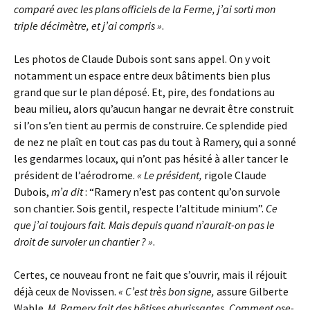
comparé avec les plans officiels de la Ferme, j’ai sorti mon
triple décimètre, et j’ai compris »
.
Les photos de Claude Dubois sont sans appel. On y voit
notamment un espace entre deux bâtiments bien plus
grand que sur le plan déposé. Et, pire, des fondations au
beau milieu, alors qu’aucun hangar ne devrait être construit
si l’on s’en tient au permis de construire. Ce splendide pied
de nez ne plaît en tout cas pas du tout à Ramery, qui a sonné
les gendarmes locaux, qui n’ont pas hésité à aller tancer le
président de l’aérodrome.
« Le président,
rigole Claude
Dubois,
m’a dit
: “Ramery n’est pas content qu’on survole
son chantier. Sois gentil, respecte l’altitude minium”.
Ce
que j’ai toujours fait. Mais depuis quand n’aurait-on pas le
droit de survoler un chantier ? »
.
Certes, ce nouveau front ne fait que s’ouvrir, mais il réjouit
déjà ceux de Novissen.
« C’est très bon signe,
assure Gilberte
Wable.
M. Ramery fait des bêtises ahurissantes. Comment ose-