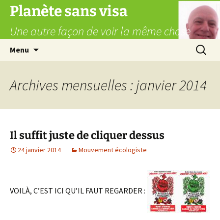
Aller
Planète sans visa
au
Une autre façon de voir la même chose
contenu
Recherc
Menu
Archives mensuelles : janvier 2014
Il suffit juste de cliquer dessus
24 janvier 2014
Mouvement écologiste
VOILÀ, C’EST ICI QU’IL FAUT REGARDER :