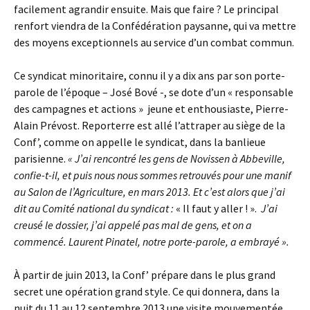
facilement agrandir ensuite. Mais que faire ? Le principal
renfort viendra de la Confédération paysanne, qui va mettre
des moyens exceptionnels au service d’un combat commun.
Ce syndicat minoritaire, connu il y a dix ans par son porte-
parole de l’époque – José Bové -, se dote d’un « responsable
des campagnes et actions » jeune et enthousiaste, Pierre-
Alain Prévost. Reporterre est allé l’attraper au siège de la
Conf’, comme on appelle le syndicat, dans la banlieue
parisienne.
« J’ai rencontré les gens de Novissen à Abbeville,
confie-t-il, et puis nous nous sommes retrouvés pour une manif
au Salon de l’Agriculture, en mars 2013. Et c’est alors que j’ai
dit au Comité national du syndicat :
« Il faut y aller ! ».
J’ai
creusé le dossier, j’ai appelé pas mal de gens, et on a
commencé. Laurent Pinatel, notre porte-parole, a embrayé ».
À partir de juin 2013, la Conf’ prépare dans le plus grand
secret une opération grand style. Ce qui donnera, dans la
nuit du 11 au 12 septembre 2013 une visite mouvementée