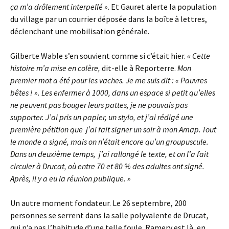
ça m’a drôlement interpellé »
. Et Gauret alerte la population
du village par un courrier déposée dans la boîte à lettres,
déclenchant une mobilisation générale.
Gilberte Wable s’en souvient comme si c’était hier.
« Cette
histoire m’a mise en colère,
dit-elle à Reporterre.
Mon
premier mot a été pour les vaches. Je me suis dit : « Pauvres
bêtes ! ». Les enfermer à 1000, dans un espace si petit qu’elles
ne peuvent pas bouger leurs pattes, je ne pouvais pas
supporter. J’ai pris un papier, un stylo, et j’ai rédigé une
première pétition que j’ai fait signer un soir à mon Amap
.
Tout
le monde a signé, mais on n’était encore qu’un groupuscule.
Dans un deuxième temps, j’ai rallongé le texte, et on l’a fait
circuler à Drucat, où entre 70 et 80 % des adultes ont signé.
Après, il y a eu la réunion publique. »
Un autre moment fondateur. Le 26 septembre, 200
personnes se serrent dans la salle polyvalente de Drucat,
qui n’a pas l’habitude d’une telle foule. Ramery est là, en