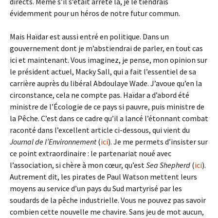
directs. Même s’il s’était arrêté là, je le tiendrais
évidemment pour un héros de notre futur commun.
Mais Haïdar est aussi entré en politique. Dans un
gouvernement dont je m’abstiendrai de parler, en tout cas
ici et maintenant. Vous imaginez, je pense, mon opinion sur
le président actuel, Macky Sall, qui a fait l’essentiel de sa
carrière auprès du libéral Abdoulaye Wade. J’avoue qu’en la
circonstance, cela ne compte pas. Haïdar a d’abord été
ministre de l’Écologie de ce pays si pauvre, puis ministre de
la Pêche. C’est dans ce cadre qu’il a lancé l’étonnant combat
raconté dans l’excellent article ci-dessous, qui vient du
Journal de l’Environnement
(
ici
). Je me permets d’insister sur
ce point extraordinaire : le partenariat noué avec
l’association, si chère à mon
cœur, qu’est
Sea Shepherd
(
ici
).
Autrement dit, les pirates de Paul Watson mettent leurs
moyens au service d’un pays du Sud martyrisé par les
soudards de la pêche industrielle. Vous ne pouvez pas savoir
combien cette nouvelle me chavire. Sans jeu de mot aucun,