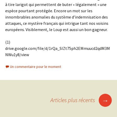
à tire larigot qui permettent de buter « légalement » une
espèce pourtant protégée. Encore un mot sur les
innombrables anomalies du système d’indemnisation des
attaques, ce mystère français qui intrigue tant nos voisins
européens. Visiblement, le Loup est aussi un bon gagneur.
(1)
drive.google.com/file/d/1rQa_SIZt75ph2EMmuucd2qdM3M
NWu1y8/view
Un commentaire pour le moment
Navigation
→
Articles plus récents
des