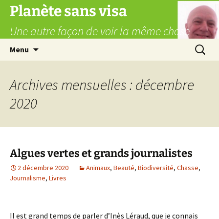
Aller
Planète sans visa
au
Une autre façon de voir la même chose
contenu
Recherc
Menu
Archives mensuelles : décembre
2020
Algues vertes et grands journalistes
2 décembre 2020
Animaux
,
Beauté
,
Biodiversité
,
Chasse
,
Journalisme
,
Livres
Il est grand temps de parler d’Inès Léraud, que je connais