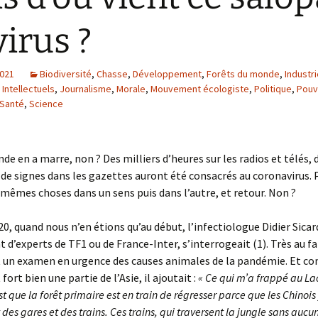
virus ?
2021
Biodiversité
,
Chasse
,
Développement
,
Forêts du monde
,
Industri
,
Intellectuels
,
Journalisme
,
Morale
,
Mouvement écologiste
,
Politique
,
Pouv
Santé
,
Science
de en a marre, non ? Des milliers d’heures sur les radios et télés, 
de signes dans les gazettes auront été consacrés au coronavirus. P
 mêmes choses dans un sens puis dans l’autre, et retour. Non ?
0, quand nous n’en étions qu’au début, l’infectiologue Didier Sicar
 d’experts de TF1 ou de France-Inter, s’interrogeait (1). Très au fai
t un examen en urgence des causes animales de la pandémie. Et c
fort bien une partie de l’Asie, il ajoutait :
« Ce qui m’a frappé au Lao
st que la forêt primaire est en train de régresser parce que les Chinois
 des gares et des trains. Ces trains, qui traversent la jungle sans aucu