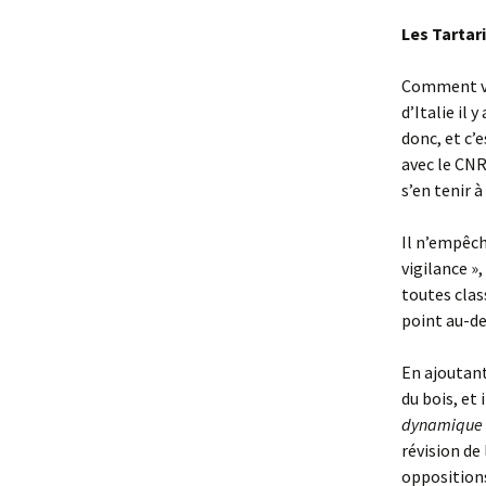
Les Tartar
Comment va 
d’Italie il
donc, et c’e
avec le CNRS
s’en tenir 
Il n’empêch
vigilance »
toutes clas
point au-de
En ajoutant
du bois, et i
dynamique d
révision de 
oppositions