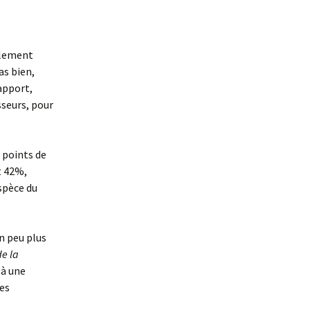
llement
as bien,
rapport,
sseurs, pour
 points de
t 42%,
spèce du
n peu plus
de la
 à une
les