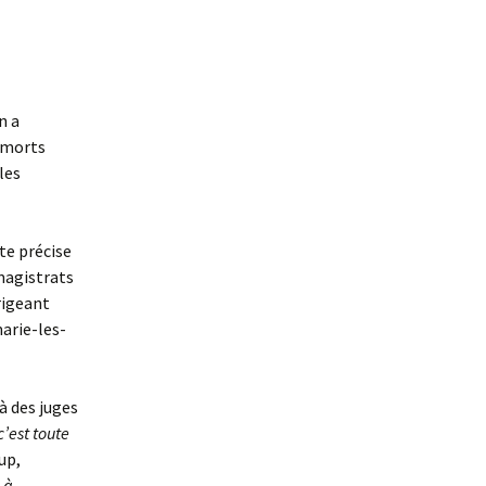
n a
e morts
les
te précise
magistrats
rigeant
marie-les-
 à des juges
c’est toute
up,
 à