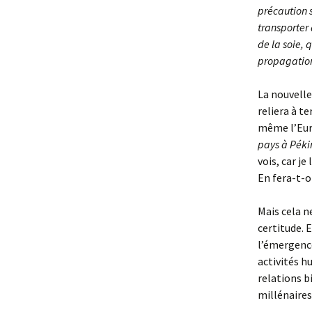
précaution s
transporter 
de la soie, 
propagation
La nouvelle
reliera à t
même l’Eur
pays à Péki
vois, car j
En fera-t-o
Mais cela n
certitude. 
l’émergence
activités h
relations b
millénaires