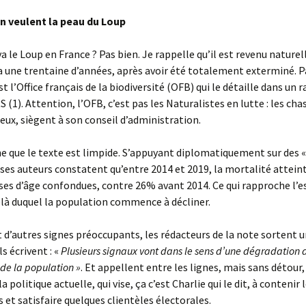
in veulent la peau du Loup
le Loup en France ? Pas bien. Je rappelle qu’il est revenu nature
 y a une trentaine d’années, après avoir été totalement exterminé. P
st l’Office français de la biodiversité (OFB) qui le détaille dans un 
 (1). Attention, l’OFB, c’est pas les Naturalistes en lutte : les cha
à eux, siègent à son conseil d’administration.
e que le texte est limpide. S’appuyant diplomatiquement sur des «
, ses auteurs constatent qu’entre 2014 et 2019, la mortalité attein
ses d’âge confondues, contre 26% avant 2014. Ce qui rapproche l’e
là duquel la population commence à décliner.
 d’autres signes préoccupants, les rédacteurs de la note sortent u
ls écrivent : «
Plusieurs signaux vont dans le sens d’une dégradation 
e la population »
. Et appellent entre les lignes, mais sans détour,
la politique actuelle, qui vise, ça c’est Charlie qui le dit, à contenir 
 et satisfaire quelques clientèles électorales.