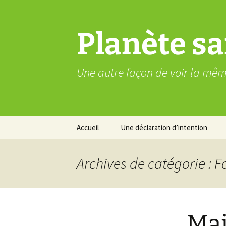
Aller
au
contenu
Planète sa
Une autre façon de voir la mê
Accueil
Une déclaration d’intention
Archives de catégorie : 
Mai