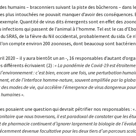
 des humains – braconniers suivant la piste des bûcherons – dans l
les plus intouchées ne pouvait manquer d’avoir des conséquences. E
 exemple. Quantité de virus dits émergents sont en effet des zoon
 infections qui passent de l’animal à l’homme. Tel est le cas d’Ebo
 du SRAS, de la fièvre du Nil occidental, probablement du sida. Ce n
 l’on compte environ 200 zoonoses, dont beaucoup sont bactérien
vril 2020 – il y aura bientôt un an -, 16 responsables d’autant d’or
s différents écrivaient (2) :
« La pandémie de Covid-19 est étroitemen
l’environnement : c’est bien, encore une fois, une perturbation huma
ment, et de l’interface homme-nature, souvent amplifiée par la globa
 des modes de vie, qui accélère l’émergence de virus dangereux pour
 humaines ».
s posaient une question qui devrait pétrifier nos responsables : «
sanitaire que nous traversons, il est paradoxal de constater que les ét
 de pharmacie continuent d’ignorer largement la biologie de l’évolut
 récemment devenue facultative pour les deux tiers d’un parcours scol