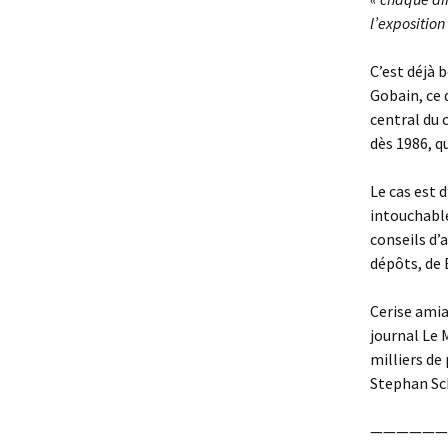
l’exposition
C’est déjà 
Gobain, ce 
central du 
dès 1986, q
Le cas est 
intouchable
conseils d’
dépôts, de 
Cerise amia
journal Le 
milliers de
Stephan Sch
——————