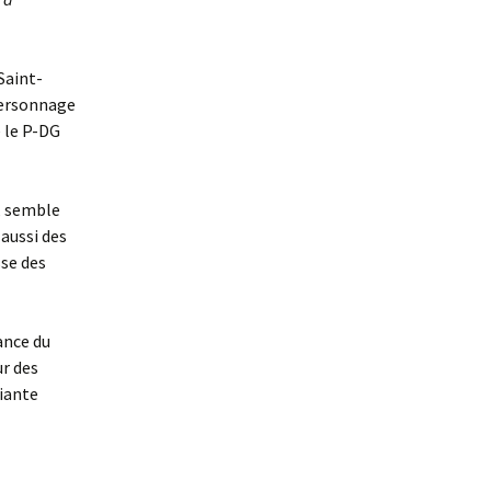
Saint-
personnage
é le P-DG
e, semble
 aussi des
sse des
ance du
ur des
miante