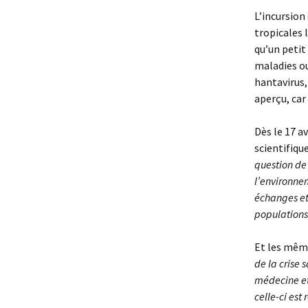
L’incursion
tropicales 
qu’un petit
maladies ou
hantavirus,
aperçu, car
Dès le 17 a
scientifique
question de 
l’environne
échanges et
populations
Et les même
de la crise 
médecine et
celle-ci est