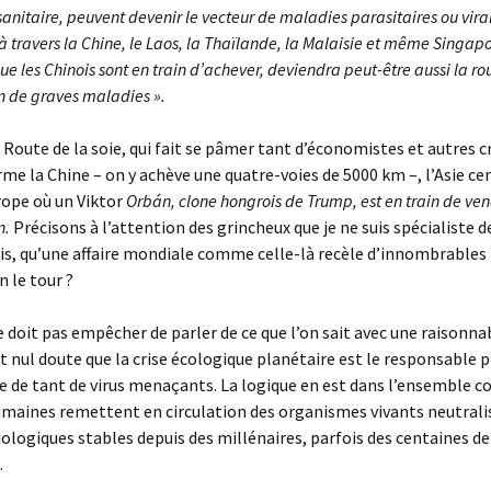
anitaire, peuvent devenir le vecteur de maladies parasitaires ou viral
à travers la Chine, le Laos, la Thaïlande, la Malaisie et même Singapo
que les Chinois sont en train d’achever, deviendra peut-être aussi la ro
 de graves maladies ».
 Route de la soie, qui fait se pâmer tant d’économistes et autres c
erme la Chine – on y achève une quatre-voies de 5000 km –, l’Asie ce
ope où un Viktor
Orbán, clone hongrois de Trump, est en train de ve
n.
Précisons à l’attention des grincheux que je ne suis spécialiste de
e lis, qu’une affaire mondiale comme celle-là recèle d’innombrables
n le tour ?
e doit pas empêcher de parler de ce que l’on sait avec une raisonna
Et nul doute que la crise écologique planétaire est le responsable p
 de tant de virus menaçants. La logique en est dans l’ensemble co
umaines remettent en circulation des organismes vivants neutrali
iologiques stables depuis des millénaires, parfois des centaines de
.