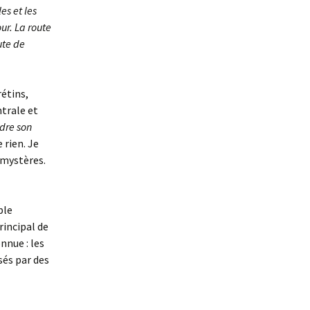
es et les
ur. La route
ute de
rétins,
ntrale et
ndre son
 rien. Je
 mystères.
ble
rincipal de
nnue : les
sés par des