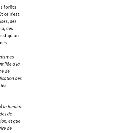
es forêts
t ce n’est
oses, des
la, des
’est qu’un
nes.
ganismes
t liée à la
ine de
lisation des
 les
À la lumière
udes de
ion, et que
aire de