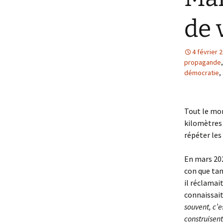
de 
4 février 
propagande
démocratie
,
Tout le mon
kilomètres 
répéter les
En mars 202
con que tant
il réclamai
connaissait 
souvent, c’e
construisent