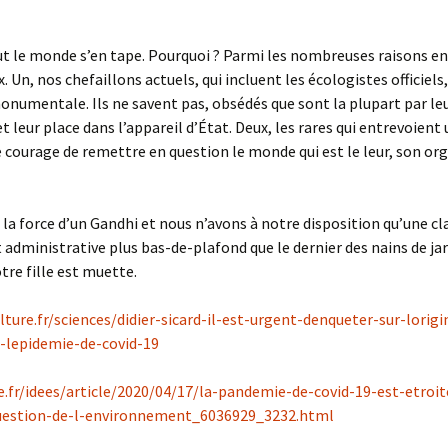
out le monde s’en tape. Pourquoi ? Parmi les nombreuses raisons en 
. Un, nos chefaillons actuels, qui incluent les écologistes officiels
onumentale. Ils ne savent pas, obsédés que sont la plupart par le
t leur place dans l’appareil d’État. Deux, les rares qui entrevoient 
e courage de remettre en question le monde qui est le leur, son or
it la force d’un Gandhi et nous n’avons à notre disposition qu’une cl
t administrative plus bas-de-plafond que le dernier des nains de jar
tre fille est muette.
lture.fr/sciences/didier-sicard-il-est-urgent-denqueter-sur-lorigi
-lepidemie-de-covid-19
.fr/idees/article/2020/04/17/la-pandemie-de-covid-19-est-etroi
question-de-l-environnement_6036929_3232.html