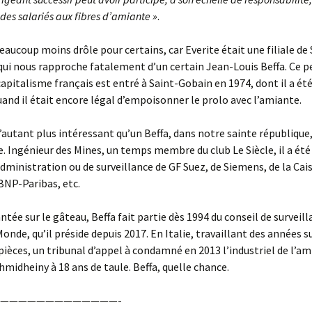
 des salariés aux fibres d’amiante »
.
beaucoup moins drôle pour certains, car Everite était une filiale de 
qui nous rapproche fatalement d’un certain Jean-Louis Beffa. Ce 
capitalisme français est entré à Saint-Gobain en 1974, dont il a ét
uand il était encore légal d’empoisonner le prolo avec l’amiante.
d’autant plus intéressant qu’un Beffa, dans notre sainte républiqu
. Ingénieur des Mines, un temps membre du club Le Siècle, il a été
administration ou de surveillance de GF Suez, de Siemens, de la Cai
BNP-Paribas, etc.
ntée sur le gâteau, Beffa fait partie dès 1994 du conseil de surveill
Monde, qu’il préside depuis 2017. En Italie, travaillant des années s
 pièces, un tribunal d’appel à condamné en 2013 l’industriel de l’a
midheiny à 18 ans de taule. Beffa, quelle chance.
—————————————-