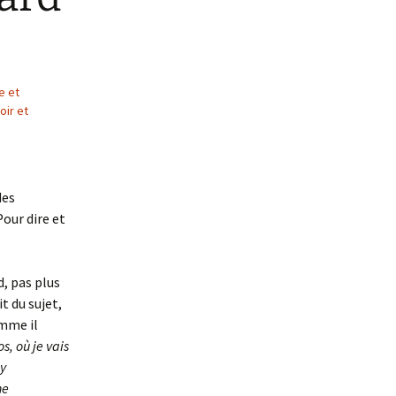
e et
oir et
des
our dire et
d, pas plus
t du sujet,
omme il
s, où je vais
 y
ne