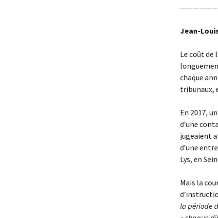
——————
Jean-Louis
Le coût de l
longuement 
chaque anné
tribunaux, 
En 2017, un
d’une conta
jugeaient a
d’une entre
Lys, en Sei
Mais la cour
d’instructio
la période d
« chaque dir