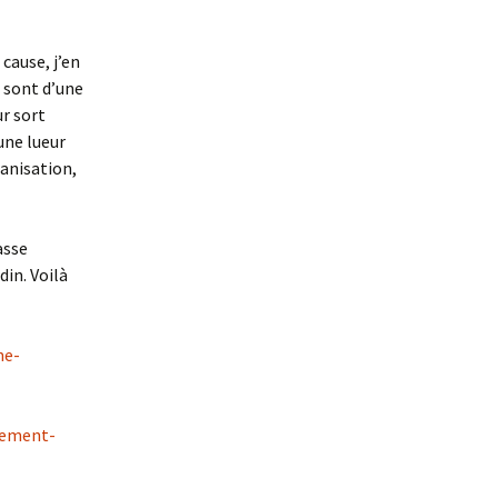
cause, j’en
, sont d’une
ur sort
une lueur
ganisation,
asse
din. Voilà
ne-
tement-