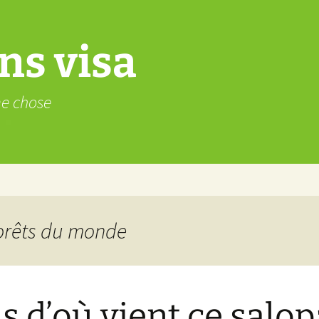
ns visa
me chose
Forêts du monde
s d’où vient ce salo