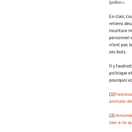
lycéen ».
En clair, t
retiens deux
inculture m
personnel e
n’ont pas l
ses buts.
Il y faudra
politique e
pourquoi vo
(1)
francecu
animale-de
(2)
lemonde
liee-a-la-