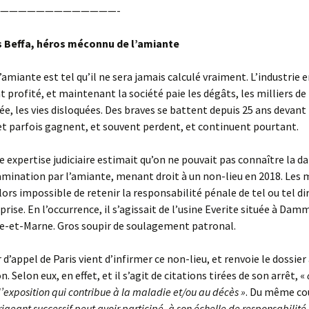
—————————————-
 Beffa, héros méconnu de l’amiante
’amiante est tel qu’il ne sera jamais calculé vraiment. L’industrie e
profité, et maintenant la société paie les dégâts, les milliers d
e, les vies disloquées. Des braves se battent depuis 25 ans devant 
et parfois gagnent, et souvent perdent, et continuent pourtant.
e expertise judiciaire estimait qu’on ne pouvait pas connaître la da
mination par l’amiante, menant droit à un non-lieu en 2018. Les 
lors impossible de retenir la responsabilité pénale de tel ou tel di
prise. En l’occurrence, il s’agissait de l’usine Everite située à Dam
ne-et-Marne. Gros soupir de soulagement patronal.
 d’appel de Paris vient d’infirmer ce non-lieu, et renvoie le dossier
n. Selon eux, en effet, et il s’agit de citations tirées de son arrêt, «
’exposition qui contribue à la maladie et/ou au décès »
. Du même co
igeant successif peut avoir participé, à son échelle de responsabilité,