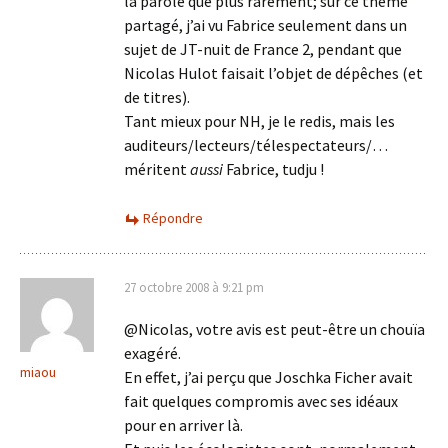
la parole que plus rarement; sur ce thème
partagé, j’ai vu Fabrice seulement dans un
sujet de JT-nuit de France 2, pendant que
Nicolas Hulot faisait l’objet de dépêches (et
de titres).
Tant mieux pour NH, je le redis, mais les
auditeurs/lecteurs/télespectateurs/…
méritent
aussi
Fabrice, tudju !
Répondre
27 octobre 2008 à 9:21 pm
@Nicolas, votre avis est peut-être un chouïa
exagéré.
miaou
En effet, j’ai perçu que Joschka Ficher avait
fait quelques compromis avec ses idéaux
pour en arriver là.