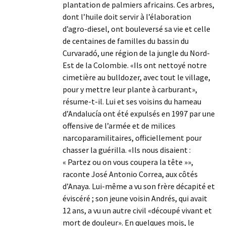
plantation de palmiers africains. Ces arbres,
dont l’huile doit servir à l’élaboration
d’agro-diesel, ont bouleversé sa vie et celle
de centaines de familles du bassin du
Curvaradó, une région de la jungle du Nord-
Est de la Colombie. «Ils ont nettoyé notre
cimetière au bulldozer, avec tout le village,
pour y mettre leur plante à carburant»,
résume-t-il. Lui et ses voisins du hameau
d’Andalucía ont été expulsés en 1997 par une
offensive de l’armée et de milices
narcoparamilitaires, officiellement pour
chasser la guérilla. «Ils nous disaient :
« Partez ou on vous coupera la tête »»,
raconte José Antonio Correa, aux côtés
d’Anaya. Lui-même a vu son frère décapité et
éviscéré ; son jeune voisin Andrés, qui avait
12 ans, a vu un autre civil «découpé vivant et
mort de douleur». En quelques mois, le