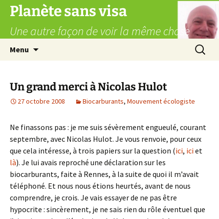
Aller
Planète sans visa
au
Une autre façon de voir la même chose
contenu
Recherc
Menu
Un grand merci à Nicolas Hulot
27 octobre 2008
Biocarburants
,
Mouvement écologiste
Ne finassons pas : je me suis sévèrement engueulé, courant
septembre, avec Nicolas Hulot. Je vous renvoie, pour ceux
que cela intéresse, à trois papiers sur la question (
ici
,
ici
et
là
). Je lui avais reproché une déclaration sur les
biocarburants, faite à Rennes, à la suite de quoi il m’avait
téléphoné. Et nous nous étions heurtés, avant de nous
comprendre, je crois. Je vais essayer de ne pas être
hypocrite : sincèrement, je ne sais rien du rôle éventuel que