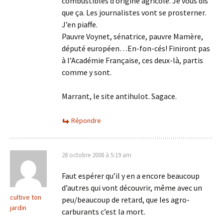
combustibles d’origine agricole. Je vous dis
que ça. Les journalistes vont se prosterner.
J’en piaffe.
Pauvre Voynet, sénatrice, pauvre Mamère,
député européen…En-fon-cés! Finiront pas
à l’Académie Française, ces deux-là, partis
comme y sont.
Marrant, le site antihulot. Sagace.
Répondre
28 octobre 2008 à 5:19 am
Faut espérer qu’il y en a encore beaucoup
d’autres qui vont découvrir, même avec un
cultive ton
peu/beaucoup de retard, que les agro-
jardin
carburants c’est la mort.