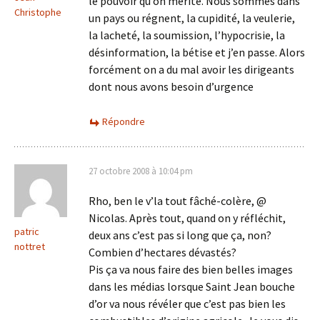
le pouvoir qu’on mérite. Nous sommes dans
Christophe
un pays ou régnent, la cupidité, la veulerie,
la lacheté, la soumission, l’hypocrisie, la
désinformation, la bétise et j’en passe. Alors
forcément on a du mal avoir les dirigeants
dont nous avons besoin d’urgence
Répondre
27 octobre 2008 à 10:04 pm
Rho, ben le v’la tout fâché-colère, @
Nicolas. Après tout, quand on y réfléchit,
patric
deux ans c’est pas si long que ça, non?
nottret
Combien d’hectares dévastés?
Pis ça va nous faire des bien belles images
dans les médias lorsque Saint Jean bouche
d’or va nous révéler que c’est pas bien les