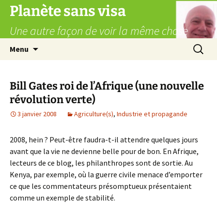
Aller
Planète sans visa
au
Une autre façon de voir la même chose
contenu
Recherc
Menu
Bill Gates roi de l’Afrique (une nouvelle
révolution verte)
3 janvier 2008
Agriculture(s)
,
Industrie et propagande
2008, hein ? Peut-être faudra-t-il attendre quelques jours
avant que la vie ne devienne belle pour de bon. En Afrique,
lecteurs de ce blog, les philanthropes sont de sortie. Au
Kenya, par exemple, où la guerre civile menace d’emporter
ce que les commentateurs présomptueux présentaient
comme un exemple de stabilité.