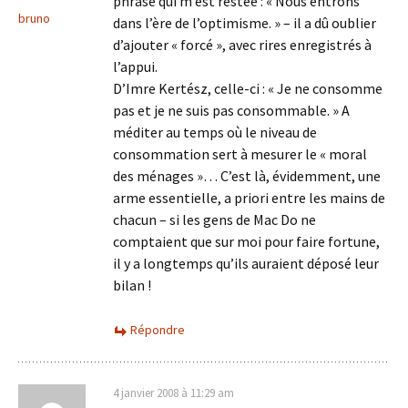
phrase qui m’est restée : « Nous entrons
bruno
dans l’ère de l’optimisme. » – il a dû oublier
d’ajouter « forcé », avec rires enregistrés à
l’appui.
D’Imre Kertész, celle-ci : « Je ne consomme
pas et je ne suis pas consommable. » A
méditer au temps où le niveau de
consommation sert à mesurer le « moral
des ménages »… C’est là, évidemment, une
arme essentielle, a priori entre les mains de
chacun – si les gens de Mac Do ne
comptaient que sur moi pour faire fortune,
il y a longtemps qu’ils auraient déposé leur
bilan !
Répondre
4 janvier 2008 à 11:29 am