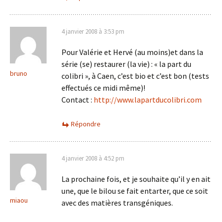
4 janvier 2008 à 3:53 pm
Pour Valérie et Hervé (au moins)et dans la
série (se) restaurer (la vie) : « la part du
bruno
colibri », à Caen, c’est bio et c’est bon (tests
effectués ce midi même)!
Contact :
http://www.lapartducolibri.com
Répondre
4 janvier 2008 à 4:52 pm
La prochaine fois, et je souhaite qu’il y en ait
une, que le bilou se fait entarter, que ce soit
miaou
avec des matières transgéniques.