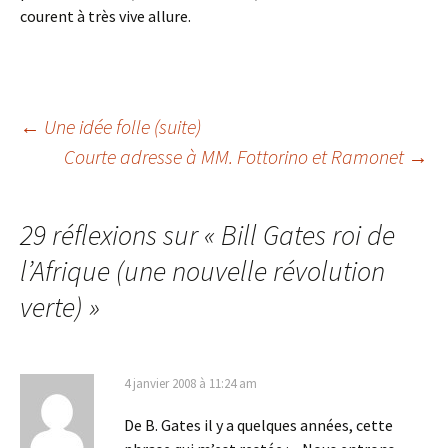
courent à très vive allure.
Navigation
←
Une idée folle (suite)
Courte adresse à MM. Fottorino et Ramonet
→
des
29 réflexions sur «
Bill Gates roi de
articles
l’Afrique (une nouvelle révolution
verte)
»
4 janvier 2008 à 11:24 am
De B. Gates il y a quelques années, cette