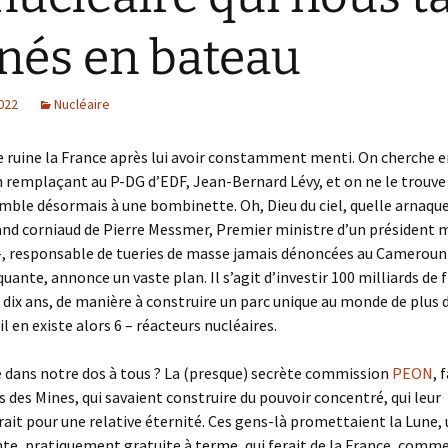
és en bateau
2022
Nucléaire
e ruine la France après lui avoir constamment menti. On cherche e
emplaçant au P-DG d’EDF, Jean-Bernard Lévy, et on ne le trouve p
mble désormais à une bombinette. Oh, Dieu du ciel, quelle arnaqu
and corniaud de Pierre Messmer, Premier ministre d’un président 
 responsable de tueries de masse jamais dénoncées au Cameroun à
uante, annonce un vaste plan. Il s’agit d’investir 100 milliards de 
 dix ans, de manière à construire un parc unique au monde de plus 
l en existe alors 6 – réacteurs nucléaires.
é dans notre dos à tous ? La (presque) secrète commission
PEON
, 
s des Mines, qui savaient construire du pouvoir concentré, qui leur
ait pour une relative éternité. Ces gens-là promettaient la Lune,
e, pratiquement gratuite à terme, qui ferait de la France, comm