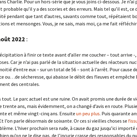
ns Charlie. Pour un hors-série que je vous joins ci-dessous. Je n’ai
est probable qu’il y a des scories et des erreurs. Mais tel qu’il est, 
érité pendant que tant d’autres, savants comme tout, répétaient 
ons et mensonges. Vous, je ne sais, mais moi, ça me fait réfléchir
août 2022
:
ipitation à finir ce texte avant d’aller me coucher – tout arrive -, 
ses. Car je n’ai pas parlé de la situation actuelle des réacteurs nuc
oitié d’entre eux – sur un total de 56 – sont à l’arrêt. Pour cause d
 ou…de sécheresse, qui abaisse le débit des fleuves et empêche 
ment des centrales.
s tout. Le parc actuel est une ruine. On avait promis une durée de vi
e trente ans, mais évidemment, on a changé d’avis en route. Plusie
ente et même vingt-cinq ans. Ensuite
un peu plus
. Puis quarante an
Et l’on parle désormais de soixante. Or ces si vieilles choses se
fiss
lème. L’hiver prochain sera rude, à cause du gaz jusqu’ici importé 
bien qu’on ne le dise pas, de l’incurie crasse des responsables du nu