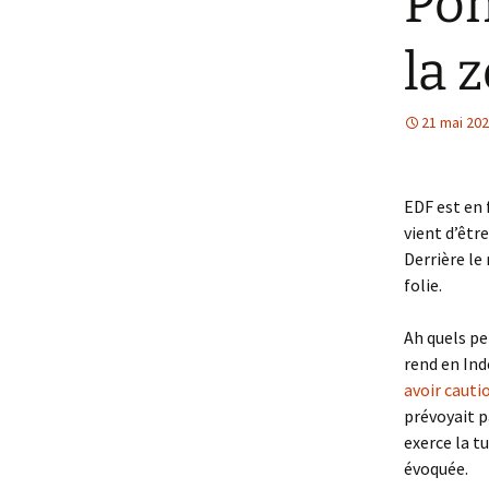
Pom
la 
21 mai 20
EDF est en 
vient d’être
Derrière le
folie.
Ah quels pe
rend en Ind
avoir cauti
prévoyait p
exerce la t
évoquée.