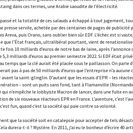
staing dans ces termes, une Arabie saoudite de l’électricité.
passé et la totalité de ces salauds a échappé à tout jugement, tou
ne presse servile, achetée par des centaines de pages de publicité 
s Areva, puis Orano, sans oublier bien sûr EDF. L’échec est si vaste,
e que l’État français, ultralibéral pourtant, vient de renationalise
te fois 10 milliards d’euros de notre bas de laine, après l’annonce 
e 5,3 milliards d’euros au premier semestre 2022. Si EDF était privé
eau temps que la clé aurait été placée sous le paillasson. On parle 
erait pas à pas de 50 milliards d’euros que l’entreprise n’a aucune
avant la saint-glinglin. D’autant que les essais d’EPR – les réacte
nération – sont un puits sans fond, tant à Flamanville (Normandi
e qui n’empêche le lobbyiste Macron de lancer, dans une fuite en a
tion de six nouveaux réacteurs EPR en France. L’aventure, c’est l’av
c’est fun, quand c’est la société qui paie contre sa volonté.
iment que la société soit en catalepsie pour accepter de tels désast
la durera-t-il ? Mystère. En 2011, j’ai eu le bonheur d’écrire 40 arti