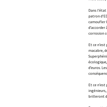
Dans l’état
patron d’ED
camoufler l
d’accorder 
corrosion c
Et ce n’est
macabre, de
Superphénix
écologique,
d’euros. Le
conséquence
Et ce n’est
ingénieurs,
brilleront 