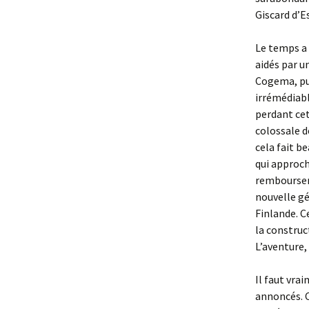
Giscard d’E
Le temps a 
aidés par u
Cogema, pui
irrémédiabl
perdant cet
colossale d
cela fait b
qui approch
rembourser 
nouvelle gé
Finlande. C
la construc
L’aventure, 
Il faut vra
annoncés. Ce