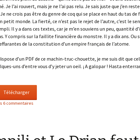
. Je l’ai rouvert, mais je ne l’ai pas relu. Je sais juste que j’en reste
 Je ne crois pas être du genre de coq qui se place en haut du tas de
 petit monde. La fierté, ce n’est pas le rejet de l’autre, c’est le s
pli. Il y a dans ces textes, car je m’en souviens un peu, quantité d’
s. Y compris sur la faillite financière du monstre. Il y a dix ans. Ou s
effarantes de la constitution d’un empire français de l’atome.
spose d’un PDF de ce machin-truc-chouette, je me suis dit que cel
lques-uns d’entre vous d’y jeter un oeil. ¡ A galopar ! Hasta enterra
Télécharger
les 6 commentaires