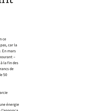
n ce
as, car la
e. En mars
mourant –
 la fin des
francs de
de 50
farcie
 une énergie
e l’annonça