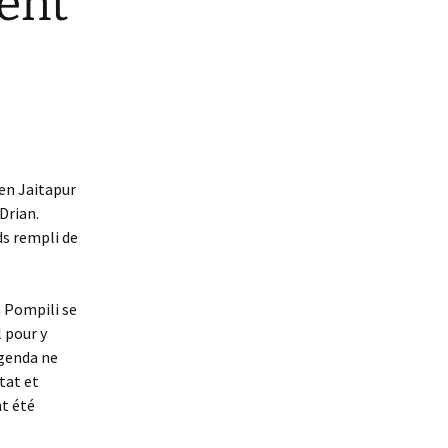
tent
ien Jaitapur
 Drian.
ds rempli de
a Pompili se
l pour y
agenda ne
tat et
nt été