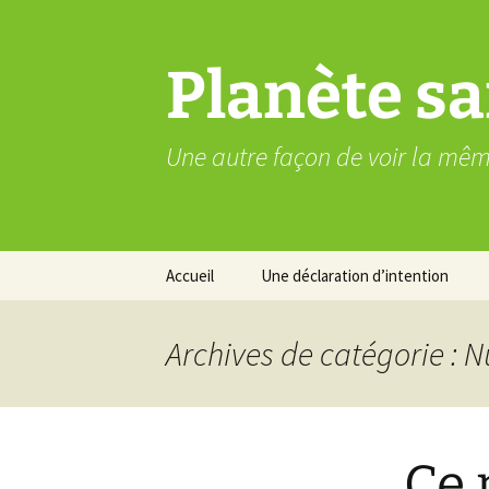
Aller
au
contenu
Planète sa
Une autre façon de voir la mê
Accueil
Une déclaration d’intention
Archives de catégorie : N
Ce 