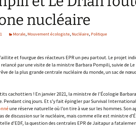
pili et Le Drian fou
zone nucléaire
21
Morale
,
Mouvement écologiste
,
Nucléaire
,
Politique
faillite et fourgue des réacteurs EPR un peu partout. Le projet ind
 relancé par une visite de la ministre Barbara Pompili, suivie de Le
 rêve de la plus grande centrale nucléaire du monde, un sac de nœu
tits cachottiers ! En janvier 2021, la ministre de l’Écologie Barbar
e. Pendant cinq jours. Et s’y fait épingler par Survival Internationa
onné
une réserve naturelle où l’on tire à vue sur les hommes. Son 
as de discussion sur le nucléaire, mais comme elle est ministre d’É
utelle d’EDF, la question des centrales EPR de Jaitapur a fataleme