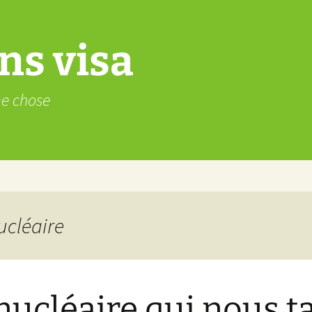
ns visa
me chose
ucléaire
nucléaire qui nous t