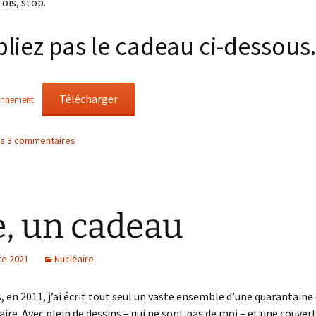
ois, stop.
liez pas le cadeau ci-dessous.
Télécharger
onnement
les 3 commentaires
e, un cadeau
e 2021
Nucléaire
ns, en 2011, j’ai écrit tout seul un vaste ensemble d’une quarantaine 
éaire. Avec plein de dessins – qui ne sont pas de moi – et une couver