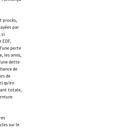
t procès,
payées par
 si
r EDF,
d’une perte
e, les amis,
d’une dette
 chance de
urs de
e) qu’en
vant totale,
enture.
res
cles sur le