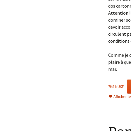
dos cartonné
Attention !
dominer son
devoir accom
circulent pa
conditions 
Comme je di
plaire à que
mar.
7HS-NUKE
Afficher 