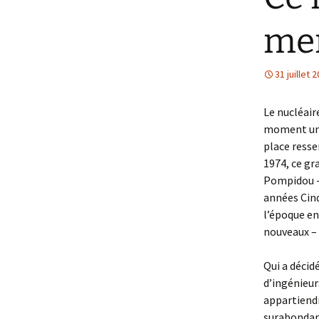
men
31 juillet 
Le nucléair
moment un r
place resse
1974, ce gr
Pompidou -,
années Cinq
l’époque en
nouveaux – i
Qui a décid
d’ingénieur
appartiendr
surabondant