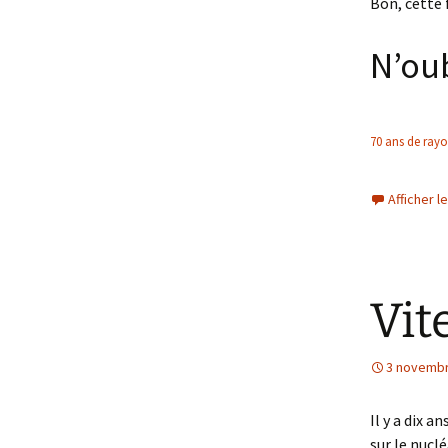
Bon, cette f
N’oub
70 ans de ray
Afficher 
Vit
3 novembr
Il y a dix a
sur le nucl