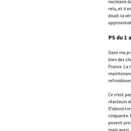
nucléaire da
relu, et il 
disait la v
approximati
PS du 1 
Dans ma préc
bien des cho
France. La m
maintenance
refroidisse
Ce n’est pa
réacteurs d
D’abord tr
cinquante. 
posent prob
mais aussi, 