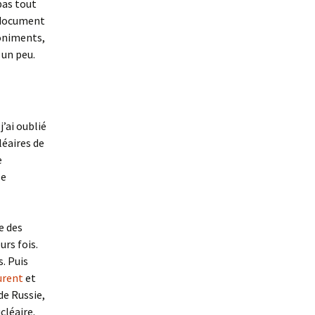
 pas tout
ce document
boniments,
 un peu.
j’ai oublié
léaires de
e
le
e des
urs fois.
s. Puis
urent
et
de Russie,
cléaire.