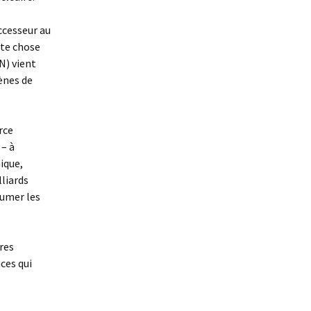
ccesseur au
ute chose
N) vient
ènes de
rce
 – à
ique,
lliards
sumer les
vres
ces qui