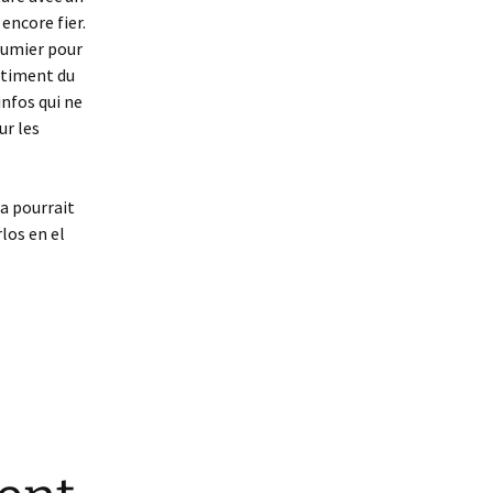
 encore fier.
 fumier pour
entiment du
infos qui ne
ur les
a pourrait
rlos en el