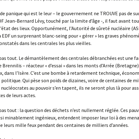
 de panique qui est le leur – le gouvernement ne TROUVE pas de su
F Jean-Bernard Lévy, touché par la limite d’âge -, il faut avant to
’état des lieux. Opportunément, l’Autorité de sûreté nucléaire (AS
à EDF un surprenant blanc-seing pour « gérer » les graves phénom
onstatés dans les centrales les plus vieilles.
 pas tout. Le démantèlement des centrales débranchées est une fa
 Brennilis – réacteur « d’essai » dans les monts d’Arrée (Bretagne)
, dans l’Isère. C’est une bombe à retardement technique, économ
 politique. Qui pèse son poids de dizaines, voire de centaines de mi
s nucléocrates au pouvoir s’en tapent, ils ne seront plus là pour as
s de leurs actes.
 pas tout : la question des déchets n’est nullement réglée. Ces pau
 si minablement ingénieux, entendent imposer leur loi à des mena
de leurs mille feux pendant des centaines de milliers d’années.