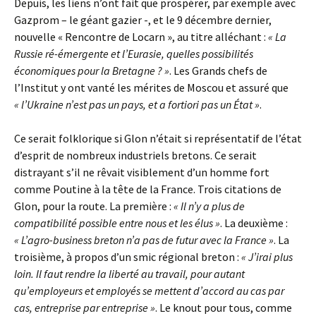
Depuis, les liens n’ont fait que prospérer, par exemple avec
Gazprom – le géant gazier -, et le 9 décembre dernier,
nouvelle « Rencontre de Locarn », au titre alléchant :
« La
Russie ré-émergente et l’Eurasie, quelles possibilités
économiques pour la Bretagne ? »
. Les Grands chefs de
l’Institut y ont vanté les mérites de Moscou et assuré que
« l’Ukraine n’est pas un pays, et a fortiori pas un État »
.
Ce serait folklorique si Glon n’était si représentatif de l’état
d’esprit de nombreux industriels bretons. Ce serait
distrayant s’il ne rêvait visiblement d’un homme fort
comme Poutine à la tête de la France. Trois citations de
Glon, pour la route. La première :
« Il n’y a plus de
compatibilité possible entre nous et les élus »
. La deuxième :
« L’agro-business breton n’a pas de futur avec la France »
. La
troisième, à propos d’un smic régional breton :
« J’irai plus
loin. Il faut rendre la liberté au travail, pour autant
qu’employeurs et employés se mettent d’accord au cas par
cas, entreprise par entreprise »
. Le knout pour tous, comme