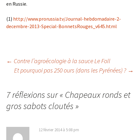
en Russie.
(1)
http://www.prorussia.tv/Journal-hebdomadaire-2-
decembre-2013-Special-BonnetsRouges_v645.html
Navigation
←
Contre l’agroécologie à la sauce Le Foll
Et pourquoi pas 250 ours (dans les Pyrénées) ?
→
des
7 réflexions sur «
Chapeaux ronds et
articles
gros sabots cloutés
»
12 février 2014 à 5:08 pm