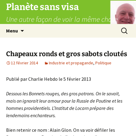
Aller
Planète sans visa
au
Une autre façon de voir la même chose
contenu
Recherc
Menu
Chapeaux ronds et gros sabots cloutés
12 février 2014
Industrie et propagande
,
Politique
Publié par Charlie Hebdo le 5 février 2013
Dessous les Bonnets rouges, des gros patrons. On le savait,
mais on ignorait leur amour pour la Russie de Poutine et les
hommes providentiels. L’Institut de Locarn prépare des
lendemains enchanteurs.
Bien retenir ce nom : Alain Glon. On va voir défiler les