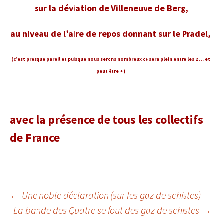
sur la déviation de Villeneuve de Berg,
au niveau de l’aire de repos donnant sur le Pradel,
(c’est presque pareil et puisque nous serons nombreux ce sera plein entre les 2 … et
peut être +)
avec la présence de tous les collectifs
de France
Navigation
←
Une noble déclaration (sur les gaz de schistes)
La bande des Quatre se fout des gaz de schistes
→