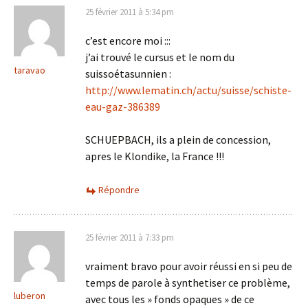
25 février 2011 à 5:34 pm
c’est encore moi :::
j’ai trouvé le cursus et le nom du
taravao
suissoétasunnien :
http://www.lematin.ch/actu/suisse/schiste-
eau-gaz-386389
SCHUEPBACH, ils a plein de concession,
apres le Klondike, la France !!!
Répondre
25 février 2011 à 7:33 pm
vraiment bravo pour avoir réussi en si peu de
temps de parole à synthetiser ce problème,
luberon
avec tous les » fonds opaques » de ce