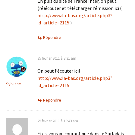
En plus du site de France Inter, on peut
(ré)écouter et télécharger l’émission ici (
http://www.la-bas.org/article.php3?
id_article=2115
).
Répondre
25 février 2011 à 8:31 am
On peut l’écouter ici!
http://www.la-bas.org/article.php3?
Sylviane
id_article=2115
Répondre
25 février 2011 à 10:43 am
Etes-vous au courant que dans le Sarladais