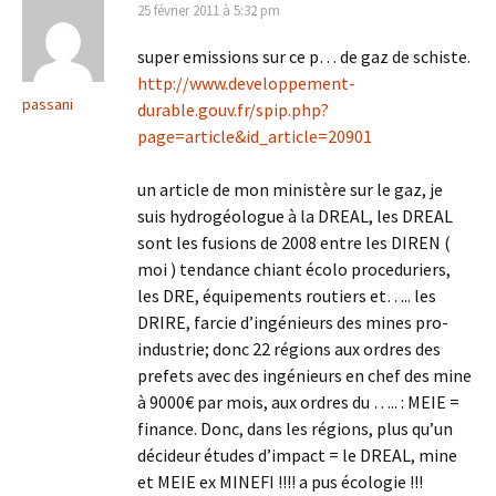
25 février 2011 à 5:32 pm
super emissions sur ce p… de gaz de schiste.
http://www.developpement-
passani
durable.gouv.fr/spip.php?
page=article&id_article=20901
un article de mon ministère sur le gaz, je
suis hydrogéologue à la DREAL, les DREAL
sont les fusions de 2008 entre les DIREN (
moi ) tendance chiant écolo proceduriers,
les DRE, équipements routiers et….. les
DRIRE, farcie d’ingénieurs des mines pro-
industrie; donc 22 régions aux ordres des
prefets avec des ingénieurs en chef des mine
à 9000€ par mois, aux ordres du ….. : MEIE =
finance. Donc, dans les régions, plus qu’un
décideur études d’impact = le DREAL, mine
et MEIE ex MINEFI !!!! a pus écologie !!!