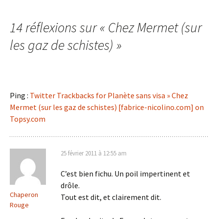
des
14 réflexions sur «
Chez Mermet (sur
articles
les gaz de schistes)
»
Ping :
Twitter Trackbacks for Planète sans visa » Chez
Mermet (sur les gaz de schistes) [fabrice-nicolino.com] on
Topsy.com
25 février 2011 à 12:55 am
C’est bien fichu. Un poil impertinent et
drôle.
Chaperon
Tout est dit, et clairement dit.
Rouge