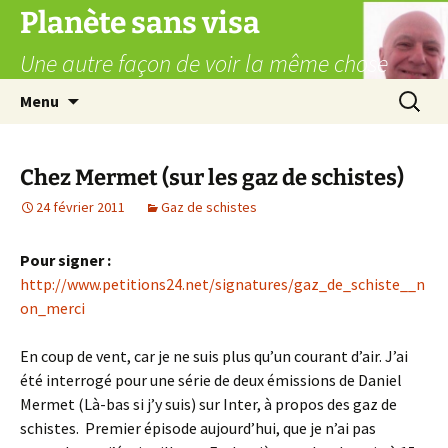
Aller
Planète sans visa
au
Une autre façon de voir la même chose
contenu
Recherc
Menu
Chez Mermet (sur les gaz de schistes)
24 février 2011
Gaz de schistes
Pour signer :
http://www.petitions24.net/signatures/gaz_de_schiste__n
on_merci
En coup de vent, car je ne suis plus qu’un courant d’air. J’ai
été interrogé pour une série de deux émissions de Daniel
Mermet (Là-bas si j’y suis) sur Inter, à propos des gaz de
schistes. Premier épisode aujourd’hui, que je n’ai pas