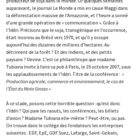
producteur de soja dans le monde. Or quelques semaines
auparavant, le journal Le Monde a mis en cause Maggi dans
la déforestation massive de l’Amazonie, et l’heure a sonné
d’une grande opération de « communication ». Grâce à
l’Iddri. Précisons que le soja, transgénique en l’occurrence,
était inconnu au Brésil vers 1970, et qu’il y occupe
aujourd’hui des dizaines de millions d’hectares. Au
détriment de la forêt ? Et des Indiens, et des petits
paysans ? Devine. C’est ce philanthrope que madame
Tubiana invite à faire sa pub à Paris, le 19 octobre 2007, sous
les applaudissements de l’Iddri. Titre de la conférence :
«
Production agricole, commerce et environnement, le cas de
l’État du Mato Grosso »
.
À ce stade, posons cette horrible question : qu’est donc
l’Iddri ? Qui paie les raouts, les conférences, les billets
d’avion ? Madame Tubiana elle-même ? Peut-être, ou pas.
On trouve dans le collège des fondateurs les entreprises
suivantes : EDF, EpE, GDF Suez, Lafarge, Saint-Gobain,