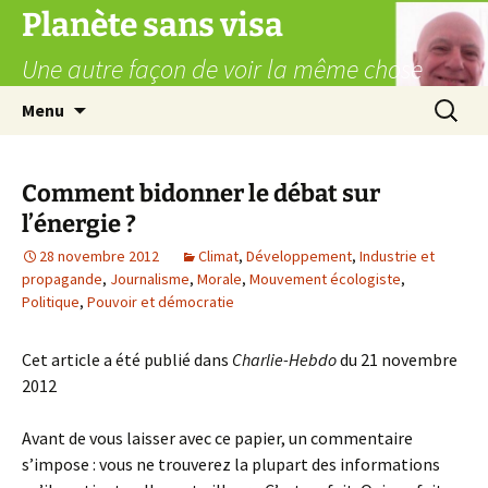
Aller
Planète sans visa
au
Une autre façon de voir la même chose
contenu
Recherc
Menu
Comment bidonner le débat sur
l’énergie ?
28 novembre 2012
Climat
,
Développement
,
Industrie et
propagande
,
Journalisme
,
Morale
,
Mouvement écologiste
,
Politique
,
Pouvoir et démocratie
Cet article a été publié dans
Charlie-Hebdo
du 21 novembre
2012
Avant de vous laisser avec ce papier, un commentaire
s’impose : vous ne trouverez la plupart des informations