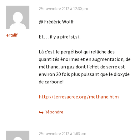
29 novembre 2012 à 12:30 pm
@ Frédéric Wolff
ertalif
Et… il y a pire! si,si..
Là c’est le pergélisol qui relâche des
quantités énormes et en augmentation, de
méthane, un gaz dont l’effet de serre est
environ 20 fois plus puissant que le dioxyde
de carbone!
http://terresacree.org/methane.htm
Répondre
29 novembre 2012 à 1:03 pm