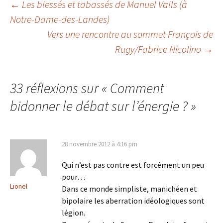
Navigation
←
Les blessés et tabassés de Manuel Valls (à
Notre-Dame-des-Landes)
Vers une rencontre au sommet François de
des
Rugy/Fabrice Nicolino
→
articles
33 réflexions sur «
Comment
bidonner le débat sur l’énergie ?
»
28 novembre 2012 à 4:16 pm
Qui n’est pas contre est forcément un peu
pour…
Lionel
Dans ce monde simpliste, manichéen et
bipolaire les aberration idéologiques sont
légion.