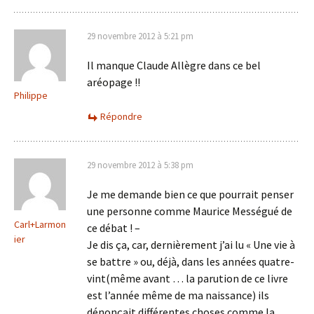
29 novembre 2012 à 5:21 pm
Il manque Claude Allègre dans ce bel
aréopage !!
Philippe
Répondre
29 novembre 2012 à 5:38 pm
Je me demande bien ce que pourrait penser
une personne comme Maurice Mességué de
Carl+Larmon
ce débat ! –
ier
Je dis ça, car, dernièrement j’ai lu « Une vie à
se battre » ou, déjà, dans les années quatre-
vint(même avant … la parution de ce livre
est l’année même de ma naissance) ils
dénonçait différentes choses comme la