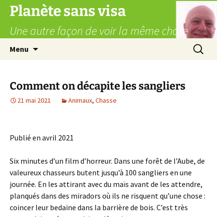
Aller
Planète sans visa
au
Une autre façon de voir la même chose
contenu
Recherc
Menu
Comment on décapite les sangliers
21 mai 2021
Animaux
,
Chasse
Publié en avril 2021
Six minutes d’un film d’horreur. Dans une forêt de l’Aube, de
valeureux chasseurs butent jusqu’à 100 sangliers en une
journée. En les attirant avec du maïs avant de les attendre,
planqués dans des miradors où ils ne risquent qu’une chose :
coincer leur bedaine dans la barrière de bois. C’est très