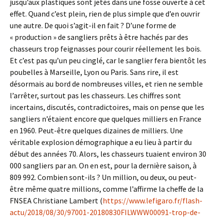
jusqu’aux plastiques sont jetés dans une fosse ouverte à cet
effet. Quand c’est plein, rien de plus simple que d’en ouvrir
une autre. De quoi s’agit-il en fait ? D’une forme de
« production » de sangliers prêts à être hachés par des
chasseurs trop feignasses pour courir réellement les bois.
Et c’est pas qu’un peu cinglé, car le sanglier fera bientôt les
poubelles à Marseille, Lyon ou Paris. Sans rire, il est
désormais au bord de nombreuses villes, et rien ne semble
l’arrêter, surtout pas les chasseurs. Les chiffres sont
incertains, discutés, contradictoires, mais on pense que les
sangliers n’étaient encore que quelques milliers en France
en 1960. Peut-être quelques dizaines de milliers. Une
véritable explosion démographique a eu lieu à partir du
début des années 70. Alors, les chasseurs tuaient environ 30
000 sangliers par an. On en est, pour la dernière saison, à
809 992. Combien sont-ils ? Un million, ou deux, ou peut-
être même quatre millions, comme l’affirme la cheffe de la
FNSEA Christiane Lambert (
https://www.lefigaro.fr/flash-
actu/2018/08/30/97001-20180830FILWWW00091-trop-de-