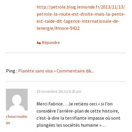
http://petrole.blog.lemonde.fr/2013/11/13/
petrole-la-route-est-droite-mais-la-pente-
est-raide-dit-lagence-internationale-de-
lenergie/#more-9422
Répondre
Ping :
Planète sans visa » Commentaire d&...
19 novembre 2013 à 8:26 am
Merci Fabrice… Je retiens ceci « si l’on
considère l’arrière-plan de cette histoire,
choucroutm
c’est-à-dire la terrifiante impasse où sont
an
plongées les sociétés humaine »…