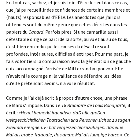
En tout cas, sachez, et je suis loin d’être le seul dans ce cas,
que j’ai pu recueillir des confidences de certains membres et
(hauts) responsables d’EELV. Les anecdotes que j’ai lors
obtenues sont du même genre que celles décrites dans les
papiers du
Canard
. Parfois pires. Si une camarilla aussi
détestable dirige ce parti de la sorte, au vu et au su de tous,
c’est bien entendu que les causes du désastre sont
profondes, intérieures, difficiles à extirper. Pour ma part, je
fais volontiers la comparaison avec la génération de gauche
qui a accompagné l’arrivée de Mitterrand au pouvoir. Elle
n’avait ni le courage ni la vaillance de défendre les idées
qu’elle prétendait avoir. On a vu le résultat.
Comme je l’ai déjà écrit à propos d’autre chose, une phrase
de Marx s’impose. Dans
Le 18 Brumaire de Louis Bonaparte,
il
écrit :
«Hegel bemerkt irgendwo, daß alle großen
weltgeschichtlichen Thatsachen und Personen sich so zu sagen
zweimal ereignen. Er hat vergessen hinzuzufügen: das eine
Mal als große Tragödie, das andre Mal als lumpige Farce »
. Ce