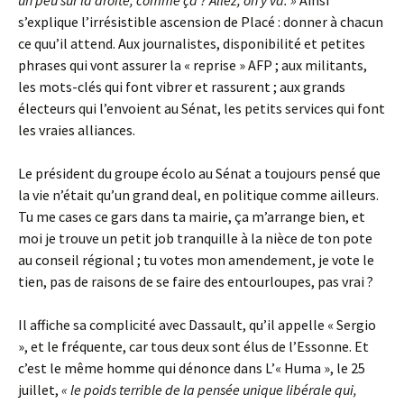
un peu sur la droite, comme ça ? Allez, on y va. »
Ainsi
s’explique l’irrésistible ascension de Placé : donner à chacun
ce quu’il attend. Aux journalistes, disponibilité et petites
phrases qui vont assurer la « reprise » AFP ; aux militants,
les mots-clés qui font vibrer et rassurent ; aux grands
électeurs qui l’envoient au Sénat, les petits services qui font
les vraies alliances.
Le président du groupe écolo au Sénat a toujours pensé que
la vie n’était qu’un grand deal, en politique comme ailleurs.
Tu me cases ce gars dans ta mairie, ça m’arrange bien, et
moi je trouve un petit job tranquille à la nièce de ton pote
au conseil régional ; tu votes mon amendement, je vote le
tien, pas de raisons de se faire des entourloupes, pas vrai ?
Il affiche sa complicité avec Dassault, qu’il appelle « Sergio
», et le fréquente, car tous deux sont élus de l’Essonne. Et
c’est le même homme qui dénonce dans L’« Huma », le 25
juillet,
« le poids terrible de la pensée unique libérale qui,