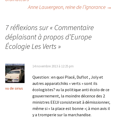
Anne Lauvergeon, reine de l’ignorance
→
des
articles
7 réflexions sur «
Commentaire
déplaisant à propos d’Europe
Écologie Les Verts
»
14 novembre 2013 à 12:25 pm
Question : en quoi Placé, Duflot , Joly et
autres apparatchiks « verts » sont ils
vu de sirius
écologistes? vu la politique anti écolo de ce
gouvernement, la moindre décence des 2
ministres EELV consisterait à démissionner,
même si « la place est bonne »; à mon avis il
y a tromperie sur la marchandise.