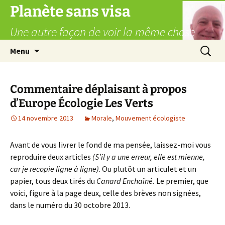
Aller
Planète sans visa
au
Une autre façon de voir la même chose
contenu
Recherc
Menu
Commentaire déplaisant à propos
d’Europe Écologie Les Verts
14 novembre 2013
Morale
,
Mouvement écologiste
Avant de vous livrer le fond de ma pensée, laissez-moi vous
reproduire deux articles
(S’il y a une erreur, elle est mienne,
car je recopie ligne à ligne)
. Ou plutôt un articulet et un
papier, tous deux tirés du
Canard Enchaîné.
Le premier, que
voici, figure à la page deux, celle des brèves non signées,
dans le numéro du 30 octobre 2013.