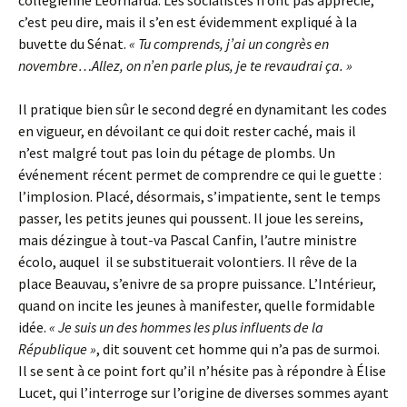
collégienne Leornarda. Les socialistes n’ont pas apprécié,
c’est peu dire, mais il s’en est évidemment expliqué à la
buvette du Sénat.
« Tu comprends, j’ai un congrès en
novembre…Allez, on n’en parle plus, je te revaudrai ça. »
Il pratique bien sûr le second degré en dynamitant les codes
en vigueur, en dévoilant ce qui doit rester caché, mais il
n’est malgré tout pas loin du pétage de plombs. Un
événement récent permet de comprendre ce qui le guette :
l’implosion. Placé, désormais, s’impatiente, sent le temps
passer, les petits jeunes qui poussent. Il joue les sereins,
mais dézingue à tout-va Pascal Canfin, l’autre ministre
écolo, auquel il se substituerait volontiers. Il rêve de la
place Beauvau, s’enivre de sa propre puissance. L’Intérieur,
quand on incite les jeunes à manifester, quelle formidable
idée.
« Je suis un des hommes les plus influents de la
République »
, dit souvent cet homme qui n’a pas de surmoi.
Il se sent à ce point fort qu’il n’hésite pas à répondre à Élise
Lucet, qui l’interroge sur l’origine de diverses sommes ayant