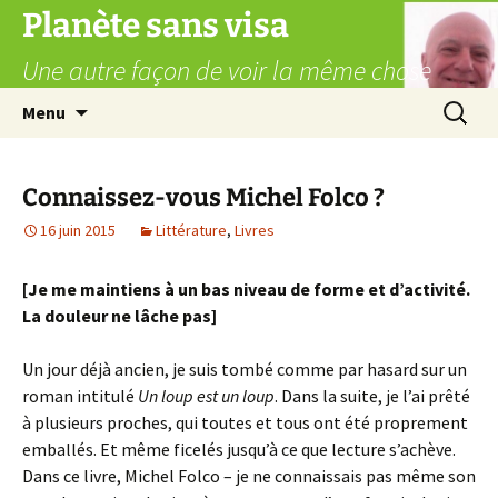
Aller
Planète sans visa
au
Une autre façon de voir la même chose
contenu
Recherc
Menu
Connaissez-vous Michel Folco ?
16 juin 2015
Littérature
,
Livres
[Je me maintiens à un bas niveau de forme et d’activité.
La douleur ne lâche pas]
Un jour déjà ancien, je suis tombé comme par hasard sur un
roman intitulé
Un loup est un loup
. Dans la suite, je l’ai prêté
à plusieurs proches, qui toutes et tous ont été proprement
emballés. Et même ficelés jusqu’à ce que lecture s’achève.
Dans ce livre, Michel Folco – je ne connaissais pas même son