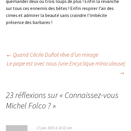
quémander deux ou trois loups de plus ! Enfin la revanche
sur tous ces ennemis des bêtes ! Enfin respirer l’air des
cimes et admirer la beauté sans craindre l’imbécile
présence des barbares !
Navigation
←
Quand Cécile Duflot rêve d’un mirage
Le pape est avec nous (une Encyclique miraculeuse)
→
des
articles
23 réflexions sur «
Connaissez-vous
Michel Folco ?
»
17 juin 2015 à 10:22 am