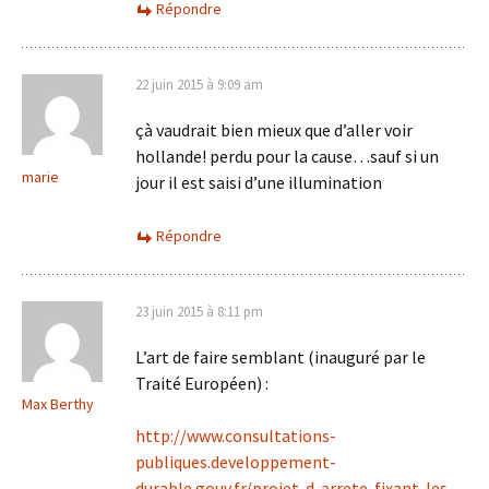
Répondre
22 juin 2015 à 9:09 am
çà vaudrait bien mieux que d’aller voir
hollande! perdu pour la cause…sauf si un
marie
jour il est saisi d’une illumination
Répondre
23 juin 2015 à 8:11 pm
L’art de faire semblant (inauguré par le
Traité Européen) :
Max Berthy
http://www.consultations-
publiques.developpement-
durable.gouv.fr/projet-d-arrete-fixant-les-