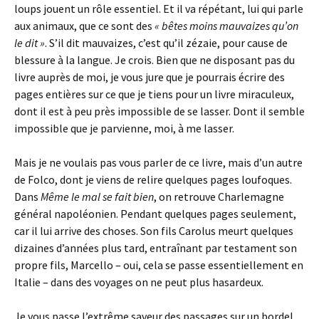
loups jouent un rôle essentiel. Et il va répétant, lui qui parle
aux animaux, que ce sont des
« bêtes moins mauvaizes qu’on
le dit »
. S’il dit mauvaizes, c’est qu’il zézaie, pour cause de
blessure à la langue. Je crois. Bien que ne disposant pas du
livre auprès de moi, je vous jure que je pourrais écrire des
pages entières sur ce que je tiens pour un livre miraculeux,
dont il est à peu près impossible de se lasser. Dont il semble
impossible que je parvienne, moi, à me lasser.
Mais je ne voulais pas vous parler de ce livre, mais d’un autre
de Folco, dont je viens de relire quelques pages loufoques.
Dans
Même le mal se fait bien
, on retrouve Charlemagne
général napoléonien. Pendant quelques pages seulement,
car il lui arrive des choses. Son fils Carolus meurt quelques
dizaines d’années plus tard, entraînant par testament son
propre fils, Marcello – oui, cela se passe essentiellement en
Italie – dans des voyages on ne peut plus hasardeux.
Je vous passe l’extrême saveur des passages sur un bordel