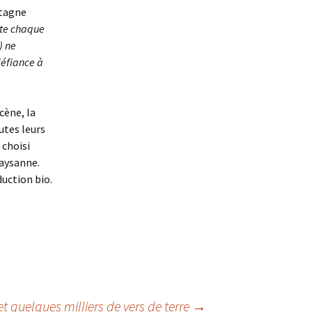
etagne
oûte chaque
) ne
défiance à
scène, la
utes leurs
 choisi
paysanne.
duction bio.
 quelques milliers de vers de terre
→