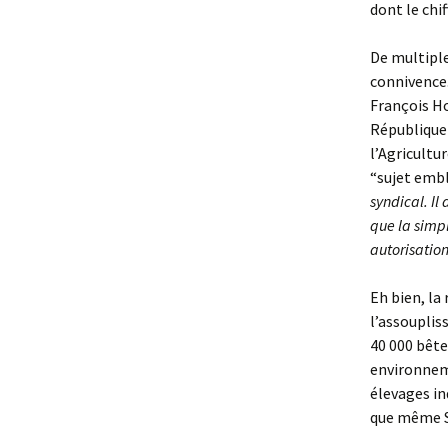
dont le chif
De multiple
connivence.
François Ho
République 
l’Agricultur
“sujet emb
syndical. Il
que la simpl
autorisation
Eh bien, la
l’assouplis
40 000 bête
environneme
élevages ind
que même S