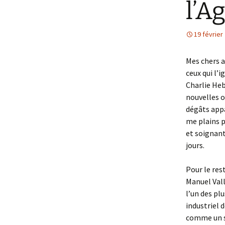
l’A
19 février
Mes chers a
ceux qui l’i
Charlie Hebd
nouvelles o
dégâts appa
me plains p
et soignant
jours.
Pour le res
Manuel Valls
l’un des pl
industriel 
comme un sy