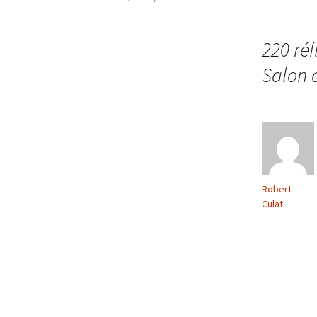
Navigation
des
220 réf
Salon d
articles
Robert
Culat