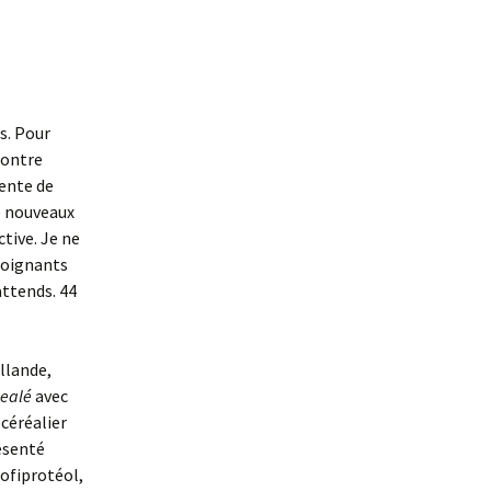
s. Pour
 contre
tente de
e nouveaux
tive. Je ne
soignants
attends. 44
ollande,
ealé
avec
 céréalier
résenté
ofiprotéol,