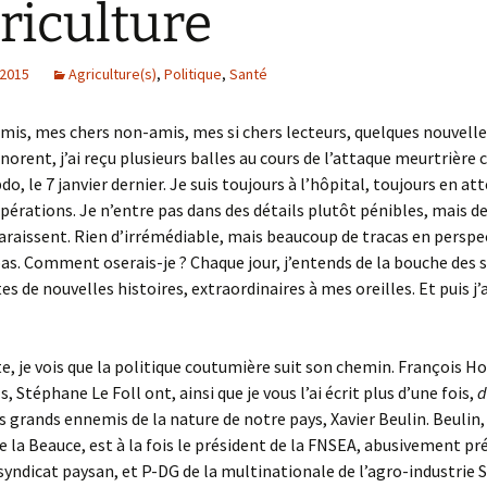
griculture
 2015
Agriculture(s)
,
Politique
,
Santé
mis, mes chers non-amis, mes si chers lecteurs, quelques nouvelle
gnorent, j’ai reçu plusieurs balles au cours de l’attaque meurtrière
o, le 7 janvier dernier. Je suis toujours à l’hôpital, toujours en at
pérations. Je n’entre pas dans des détails plutôt pénibles, mais d
raissent. Rien d’irrémédiable, mais beaucoup de tracas en perspec
as. Comment oserais-je ? Chaque jour, j’entends de la bouche des 
es de nouvelles histoires, extraordinaires à mes oreilles. Et puis j’
te, je vois que la politique coutumière suit son chemin. François H
, Stéphane Le Foll ont, ainsi que je vous l’ai écrit plus d’une fois,
d
us grands ennemis de la nature de notre pays, Xavier Beulin. Beulin,
de la Beauce, est à la fois le président de la FNSEA, abusivement p
ndicat paysan, et P-DG de la multinationale de l’agro-industrie S