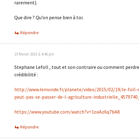
rarement).
Que dire ? Qu’on pense bien à toi.
Répondre
19 février 2015 à 4:46 pm
Stephane Lefoll , tout et son contraire ou comment perdr
crédibilité :
http://www.lemonde.fr/planete/video/2015/02/19/le-foll-
peut-pas-se-passer-de-l-agriculture-industrielle_457974
https://www.youtube.com/watch?v=1oxAz6q7bA8
Répondre