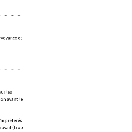
rvoyance et
our les
ion avant le
’ai préférés
travail (trop