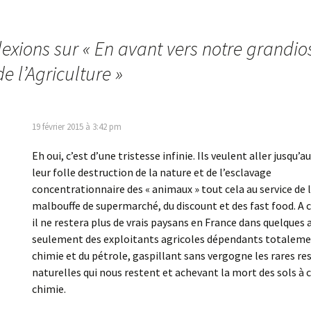
lexions sur «
En avant vers notre grandio
e l’Agriculture
»
19 février 2015 à 3:42 pm
Eh oui, c’est d’une tristesse infinie. Ils veulent aller jusqu’a
leur folle destruction de la nature et de l’esclavage
concentrationnaire des « animaux » tout cela au service de 
malbouffe de supermarché, du discount et des fast food. A 
il ne restera plus de vrais paysans en France dans quelques
seulement des exploitants agricoles dépendants totaleme
chimie et du pétrole, gaspillant sans vergogne les rares re
naturelles qui nous restent et achevant la mort des sols à 
chimie.