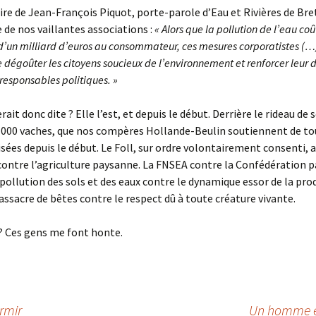
e de Jean-François Piquot, porte-parole d’Eau et Rivières de Br
e de nos vaillantes associations :
« Alors que la pollution de l’eau c
d’un milliard d’euros au consommateur, ces mesures corporatistes (…
 dégoûter les citoyens soucieux de l’environnement et renforcer leur 
 responsables politiques. »
ait donc dite ? Elle l’est, et depuis le début. Derrière le rideau de 
1000 vaches, que nos compères Hollande-Beulin soutiennent de to
isées depuis le début. Le Foll, sur ordre volontairement consenti, a
 contre l’agriculture paysanne. La FNSEA contre la Confédération 
 pollution des sols et des eaux contre le dynamique essor de la pro
ssacre de bêtes contre le respect dû à toute créature vivante.
? Ces gens me font honte.
rmir
Un homme et