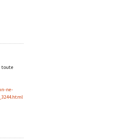
e toute
on-ne-
0_3244.html