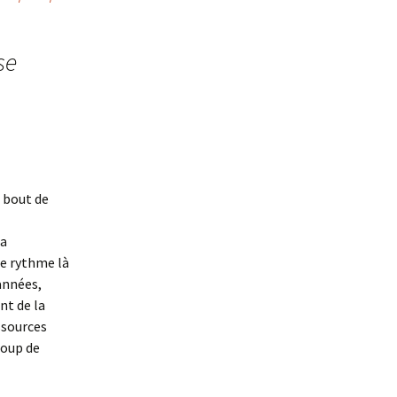
se
u bout de
la
ce rythme là
 années,
nt de la
ssources
coup de