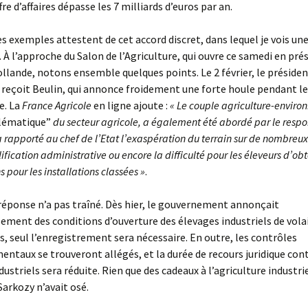
fre d’affaires dépasse les 7 milliards d’euros par an.
s exemples attestent de cet accord discret, dans lequel je vois un
 À l’approche du Salon de l’Agriculture, qui ouvre ce samedi en pré
llande, notons ensemble quelques points. Le 2 février, le présiden
reçoit Beulin, qui annonce froidement une forte houle pendant le
e. La
France Agricole
en ligne ajoute :
« Le couple agriculture-enviro
lématique”
du secteur agricole, a également été abordé par le resp
 a rapporté au chef de l’Etat l’exaspération du terrain sur de nombreux 
ification administrative ou encore la difficulté pour les éleveurs d’obt
s pour les installations classées »
.
 réponse n’a pas traîné. Dès hier, le gouvernement annonçait
sement des conditions d’ouverture des élevages industriels de volail
s, seul l’enregistrement sera nécessaire. En outre, les contrôles
ntaux se trouveront allégés, et la durée de recours juridique cont
ustriels sera réduite. Rien que des cadeaux à l’agriculture industrie
arkozy n’avait osé.