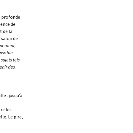
e profonde
sence de
t de la
 salon de
nnement,
onsable
sujets tels
enir des
le : jusqu’à
re les
lle. Le pire,