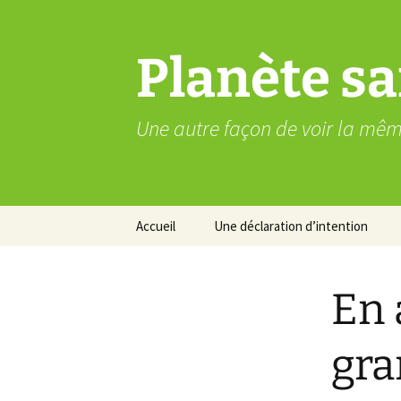
Aller
au
contenu
Planète sa
Une autre façon de voir la mê
Accueil
Une déclaration d’intention
En 
gra