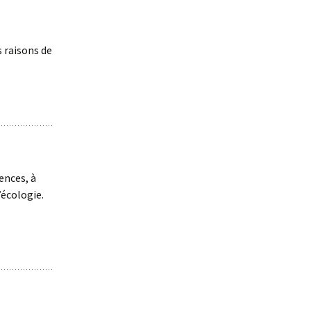
s raisons de
ences, à
’écologie.