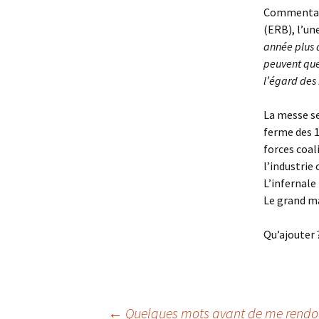
Commentair
(ERB), l’un
année plus 
peuvent que
l’égard des
La messe ser
ferme des 
forces coal
l’industrie
L’infernale
Le grand ma
Qu’ajouter 
←
Quelques mots avant de me rendo