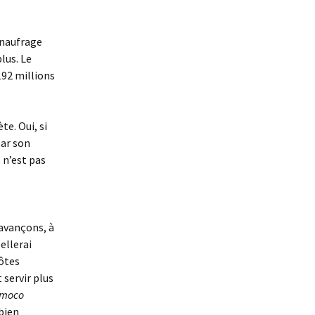
t naufrage
lus. Le
192 millions
te. Oui, si
par son
 n’est pas
 avançons, à
ellerai
côtes
 servir plus
moco
bien