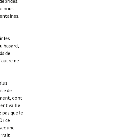
débridés.
ui nous
centaines.
ir les
au hasard,
ds de
’autre ne
plus
ité de
mment, dont
ent vaille
e pas que le
Or ce
vec une
rrait