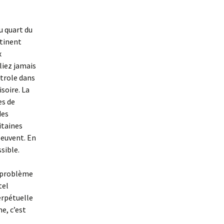
du quart du
ntinent
x
liez jamais
étrole dans
isoire. La
es de
des
itaines
peuvent. En
sible.
e problème
tel
erpétuelle
e, c’est