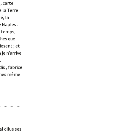
, carte
e la Terre
é, la
 Naples .
s temps,
ches que
iesent ; et
 je n’arrive
.
is , fabrice
ommes même
l dilue ses