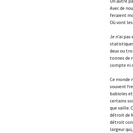
Un autre pa
Avec de nou
feraient mo
Où vont les
Je n’ai pas 
statistique
deux ou tro
tonnes de m
compte ni 
Ce monde ma
souvent fre
babioles et
certains so
que vaille.
détroit de 
détroit co
largeur qui