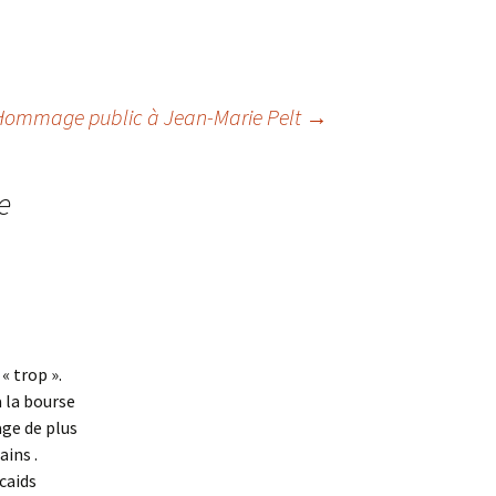
Hommage public à Jean-Marie Pelt
→
e
« trop ».
à la bourse
ge de plus
ains .
caids