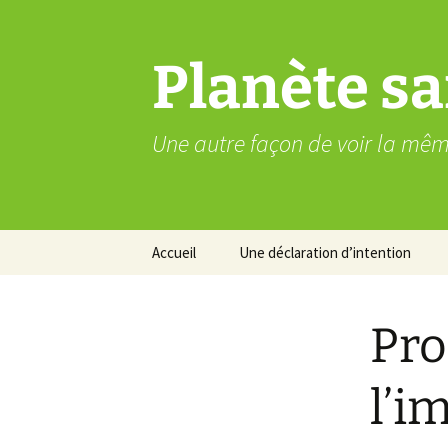
Aller
au
contenu
Planète sa
Une autre façon de voir la mê
Accueil
Une déclaration d’intention
Pro
l’i