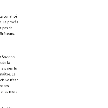
La tonalité
. Le procès
it pas de
fréteurs.
to Saviano
oute la
ais rien lu
naître. La
isive n’est
c ces
re les murs