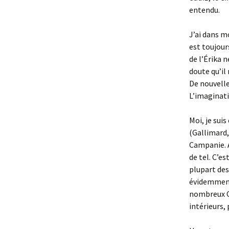
entendu.
J’ai dans m
est toujour
de l’Érika n
doute qu’il
De nouvelle
L’imaginati
Moi, je sui
(Gallimard,
Campanie. A
de tel. C’e
plupart des
évidemment
nombreux C
intérieurs,