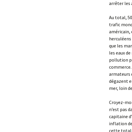
arrêter les
Au total, 50
trafic mond
américain, 
herculéens 
que les mar
les eaux de 
pollution p
commerce. P
armateurs q
dégazent en
mer, loin d
Croyez-moi
n’est pas da
capitaine d
inflation d
cette total