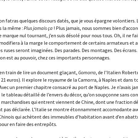
on fatras quelques discours datés, que je vous épargne volontiers. 
s la même :
Plus jamais ça
! Plus jamais, nous sommes bien d’accord
e marque nul tournant, j’en suis désolé pour nous tous. Oh, il ne fa
 modifiera à la marge le comportement de certains armateurs et af
s ruses seront imaginées. Des parades. Des montages. Des écrans.
on est au pouvoir, chez ces importants personnages.
s en train de lire un document glaçant,
Gomorra
, de l’Italien Rober
 21 euros). Il explore le royaume de la Camorra, à Naples et dans t
vec un premier chapitre consacré au port de Naples. Je n’avais jam
st le tableau détaillé de l’envers du décor, qu’on soupçonne sans con
 marchandises qui entrent viennent de Chine, dont une fraction déc
 pas déclarée. L’Italie se montre étonnamment accomodante ave
hinois qui achètent des immeubles d’habitation avant d’en abatt
 pour en faire des entrepôts.