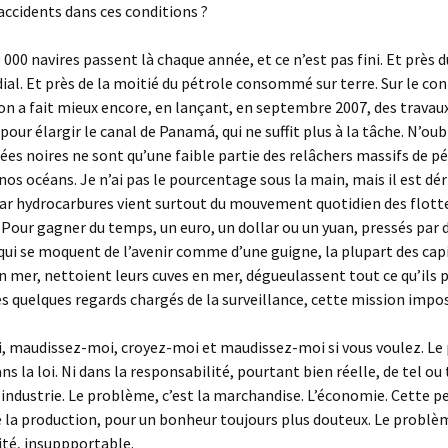
 accidents dans ces conditions ?
 000 navires passent là chaque année, et ce n’est pas fini. Et près 
ial. Et près de la moitié du pétrole consommé sur terre. Sur le co
on a fait mieux encore, en lançant, en septembre 2007, des travau
pour élargir le canal de Panamá, qui ne suffit plus à la tâche. N’oub
ées noires ne sont qu’une faible partie des relâchers massifs de p
nos océans. Je n’ai pas le pourcentage sous la main, mais il est dér
ar hydrocarbures vient surtout du mouvement quotidien des flott
our gagner du temps, un euro, un dollar ou un yuan, pressés par 
ui se moquent de l’avenir comme d’une guigne, la plupart des cap
 mer, nettoient leurs cuves en mer, dégueulassent tout ce qu’ils 
es quelques regards chargés de la surveillance, cette mission impos
, maudissez-moi, croyez-moi et maudissez-moi si vous voulez. L
ns la loi. Ni dans la responsabilité, pourtant bien réelle, de tel ou 
’industrie. Le problème, c’est la marchandise. L’économie. Cette p
e la production, pour un bonheur toujours plus douteux. Le problèm
ité, insuppportable.