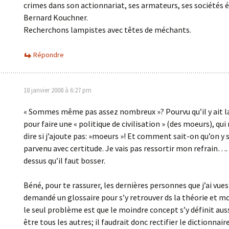
crimes dans son actionnariat, ses armateurs, ses sociétés 
Bernard Kouchner.
Recherchons lampistes avec têtes de méchants.
Répondre
18 janvier 2008 à 6:27 pm
« Sommes même pas assez nombreux »? Pourvu qu’il y ait la
pour faire une « politique de civilisation » (des moeurs), qui
dire si j’ajoute pas: »moeurs »! Et comment sait-on qu’on y 
parvenu avec certitude. Je vais pas ressortir mon refrain…. 
dessus qu’il faut bosser.
Béné, pour te rassurer, les dernières personnes que j’ai vue
demandé un glossaire pour s’y retrouver ds la théorie et 
le seul problème est que le moindre concept s’y définit aus
être tous les autres; il faudrait donc rectifier le dictionnai