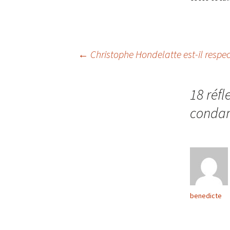
Navigation
←
Christophe Hondelatte est-il respe
des
18 réfl
conda
articles
benedicte