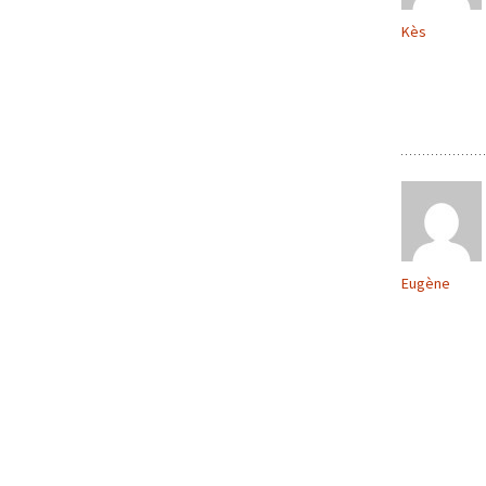
Kès
Eugène