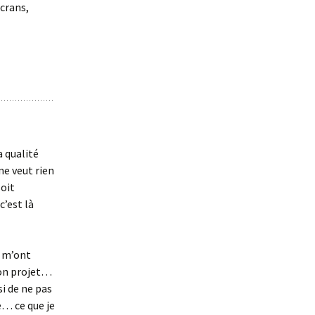
écrans,
 qualité
 ne veut rien
soit
c’est là
s m’ont
mon projet…
si de ne pas
re… ce que je