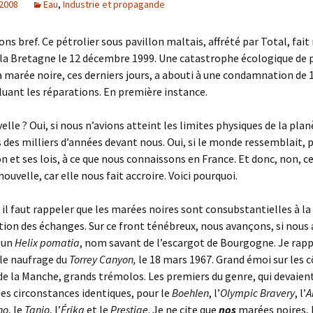
 2008
Eau
,
Industrie et propagande
yons bref. Ce pétrolier sous pavillon maltais, affrété par Total, fai
 la Bretagne le 12 décembre 1999. Une catastrophe écologique de p
a marée noire, ces derniers jours, a abouti à une condamnation de 
cluant les réparations. En première instance.
lle ? Oui, si nous n’avions atteint les limites physiques de la planè
 des milliers d’années devant nous. Oui, si le monde ressemblait, 
n et ses lois, à ce que nous connaissons en France. Et donc, non, ce
ouvelle, car elle nous fait accroire. Voici pourquoi.
 il faut rappeler que les marées noires sont consubstantielles à la
ion des échanges. Sur ce front ténébreux, nous avançons, si nous
d’un
Helix pomatia
, nom savant de l’escargot de Bourgogne. Je rapp
le naufrage du
Torrey Canyon,
le 18 mars 1967. Grand émoi sur les 
de la Manche, grands trémolos. Les premiers du genre, qui devaient
des circonstances identiques, pour le
Boehlen
, l’
Olympic Bravery
, l’
A
no
, le
Tanio
, l’
Érika
et le
Prestige
. Je ne cite que
nos
marées noires, 