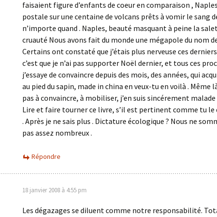
faisaient figure d’enfants de coeur en comparaison , Naples
postale sur une centaine de volcans prêts à vomir le sang d
n’importe quand . Naples, beauté masquant à peine la salet
cruauté Nous avons fait du monde une mégapole du nom de
Certains ont constaté que j’étais plus nerveuse ces dernier
c’est que je n’ai pas supporter Noël dernier, et tous ces pro
j’essaye de convaincre depuis des mois, des années, qui acqu
au pied du sapin, made in china en veux-tu en voilà . Même là
pas à convaincre, à mobiliser, j’en suis sincérement malade 
Lire et faire tourner ce livre, s’il est pertinent comme tu le d
. Après je ne sais plus . Dictature écologique ? Nous ne s
pas assez nombreux .
Répondre
18 janvier 2008 à 4:55 pm
Les dégazages se diluent comme notre responsabilité. Tota