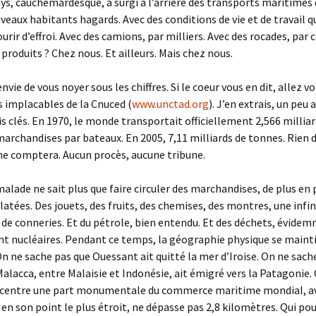
ys, cauchemardesque, a surgi à l’arrière des transports maritimes 
veaux habitants hagards. Avec des conditions de vie et de travail q
urir d’effroi. Avec des camions, par milliers. Avec des rocades, par 
 produits ? Chez nous. Et ailleurs. Mais chez nous.
envie de vous noyer sous les chiffres. Si le coeur vous en dit, allez vo
s implacables de la Cnuced (
www.unctad.org
). J’en extrais, un peu 
is clés. En 1970, le monde transportait officiellement 2,566 milliar
archandises par bateaux. En 2005, 7,11 milliards de tonnes. Rien d
ne comptera. Aucun procès, aucune tribune.
lade ne sait plus que faire circuler des marchandises, de plus en 
latées. Des jouets, des fruits, des chemises, des montres, une infin
 de conneries. Et du pétrole, bien entendu. Et des déchets, évide
nt nucléaires. Pendant ce temps, la géographie physique se mainti
 On ne sache pas que Ouessant ait quitté la mer d’Iroise. On ne sach
Malacca, entre Malaisie et Indonésie, ait émigré vers la Patagonie. 
ncentre une part monumentale du commerce maritime mondial, a
, en son point le plus étroit, ne dépasse pas 2,8 kilomètres. Qui pou