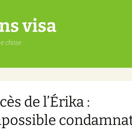
ns visa
me chose
cès de l’Érika :
mpossible condamna