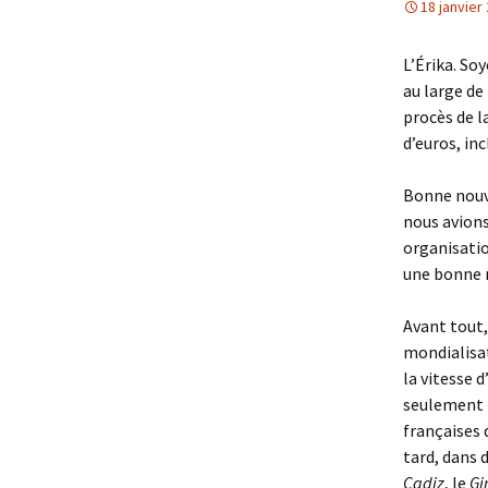
18 janvier
L’Érika. So
au large de
procès de l
d’euros, in
Bonne nouve
nous avions
organisatio
une bonne n
Avant tout,
mondialisat
la vitesse 
seulement 
françaises 
tard, dans 
Cadiz
, le
Gi