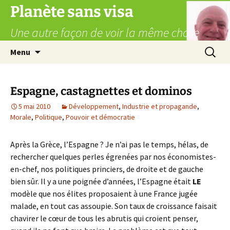
Aller
Planète sans visa
au
Une autre façon de voir la même chose
contenu
Recherc
Menu
Espagne, castagnettes et dominos
5 mai 2010
Développement
,
Industrie et propagande
,
Morale
,
Politique
,
Pouvoir et démocratie
Après la Grèce, l’Espagne ? Je n’ai pas le temps, hélas, de
rechercher quelques perles égrenées par nos économistes-
en-chef, nos politiques princiers, de droite et de gauche
bien sûr. Il y a une poignée d’années, l’Espagne était
LE
modèle que nos élites proposaient à une France jugée
malade, en tout cas assoupie. Son taux de croissance faisait
chavirer le cœur de tous les abrutis qui croient penser,