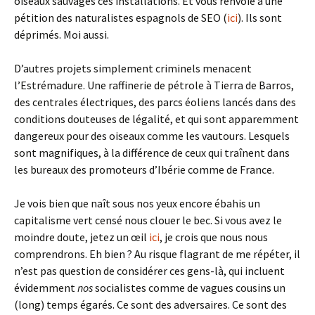
oiseaux sauvages ces installations. Et vous renvoie à une
pétition des naturalistes espagnols de SEO (
ici
). Ils sont
déprimés. Moi aussi.
D’autres projets simplement criminels menacent
l’Estrémadure. Une raffinerie de pétrole à Tierra de Barros,
des centrales électriques, des parcs éoliens lancés dans des
conditions douteuses de légalité, et qui sont apparemment
dangereux pour des oiseaux comme les vautours. Lesquels
sont magnifiques, à la différence de ceux qui traînent dans
les bureaux des promoteurs d’Ibérie comme de France.
Je vois bien que naît sous nos yeux encore ébahis un
capitalisme vert censé nous clouer le bec. Si vous avez le
moindre doute, jetez un
œil
ici
, je crois que nous nous
comprendrons. Eh bien ? Au risque flagrant de me répéter, il
n’est pas question de considérer ces gens-là, qui incluent
évidemment
nos
socialistes comme de vagues cousins un
(long) temps égarés. Ce sont des adversaires. Ce sont des