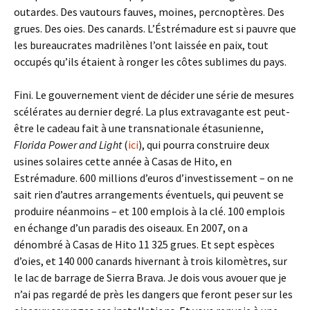
outardes. Des vautours fauves, moines, percnoptères. Des
grues. Des oies. Des canards. L’Éstrémadure est si pauvre que
les bureaucrates madrilènes l’ont laissée en paix, tout
occupés qu’ils étaient à ronger les côtes sublimes du pays.
Fini. Le gouvernement vient de décider une série de mesures
scélérates au dernier degré. La plus extravagante est peut-
être le cadeau fait à une transnationale étasunienne,
Florida Power and Light
(
ici
), qui pourra construire deux
usines solaires cette année à Casas de Hito, en
Estrémadure. 600 millions d’euros d’investissement – on ne
sait rien d’autres arrangements éventuels, qui peuvent se
produire néanmoins – et 100 emplois à la clé. 100 emplois
en échange d’un paradis des oiseaux. En 2007, on a
dénombré à Casas de Hito 11 325 grues. Et sept espèces
d’oies, et 140 000 canards hivernant à trois kilomètres, sur
le lac de barrage de Sierra Brava. Je dois vous avouer que je
n’ai pas regardé de près les dangers que feront peser sur les