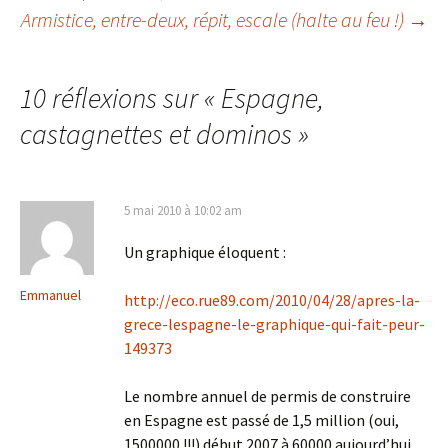
Armistice, entre-deux, répit, escale (halte au feu !)
→
des
articles
10 réflexions sur «
Espagne,
castagnettes et dominos
»
5 mai 2010 à 10:02 am
Un graphique éloquent :
Emmanuel
http://eco.rue89.com/2010/04/28/apres-la-
grece-lespagne-le-graphique-qui-fait-peur-
149373
Le nombre annuel de permis de construire
en Espagne est passé de 1,5 million (oui,
1500000 !!!) début 2007 à 60000 aujourd’hui.