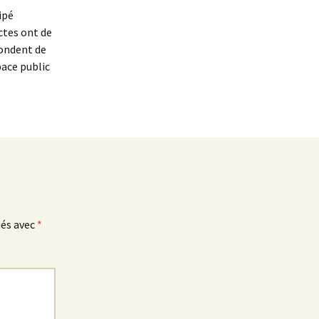
ipé
ctes ont de
épondent de
pace public
ués avec
*