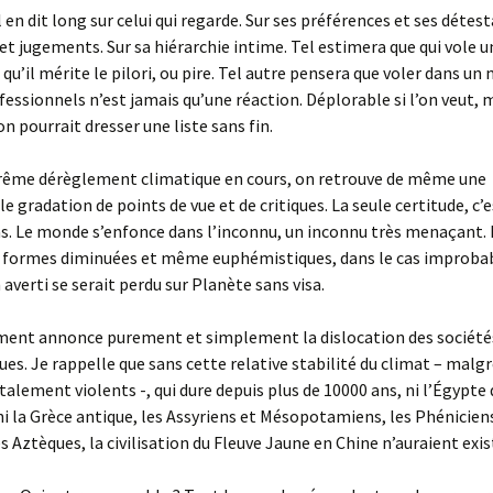
l en dit long sur celui qui regarde. Sur ses préférences et ses détest
 et jugements. Sur sa hiérarchie intime. Tel estimera que qui vole 
 qu’il mérite le pilori, ou pire. Tel autre pensera que voler dans u
fessionnels n’est jamais qu’une réaction. Déplorable si l’on veut, 
on pourrait dresser une liste sans fin.
xtrême dérèglement climatique en cours, on retrouve de même une
e gradation de points de vue et de critiques. La seule certitude, c’e
s. Le monde s’enfonce dans l’inconnu, un inconnu très menaçant.
es formes diminuées et même euphémistiques, dans le cas improba
 averti se serait perdu sur Planète sans visa.
ment annonce purement et simplement la dislocation des société
es. Je rappelle que sans cette relative stabilité du climat – malgr
talement violents -, qui dure depuis plus de 10000 ans, ni l’Égypte
i la Grèce antique, les Assyriens et Mésopotamiens, les Phénicie
es Aztèques, la civilisation du Fleuve Jaune en Chine n’auraient exis