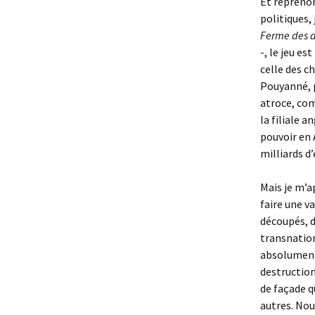
Et repreno
politiques,
Ferme des 
-, le jeu e
celle des c
Pouyanné, p
atroce, com
la filiale 
pouvoir en 
milliards d
Mais je m’ap
faire une v
découpés, d
transnation
absolument 
destruction
de façade qu
autres. No