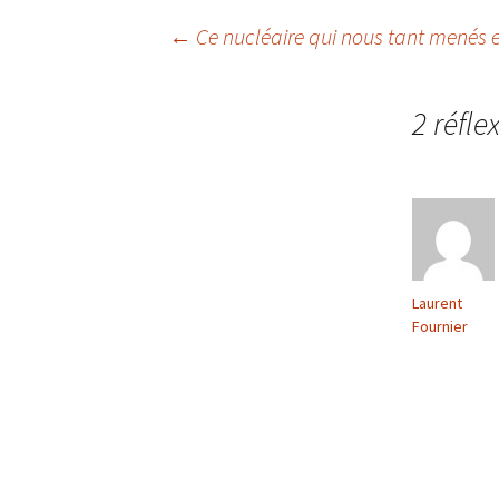
Navigation
←
Ce nucléaire qui nous tant menés 
des
2 réfle
articles
Laurent
Fournier