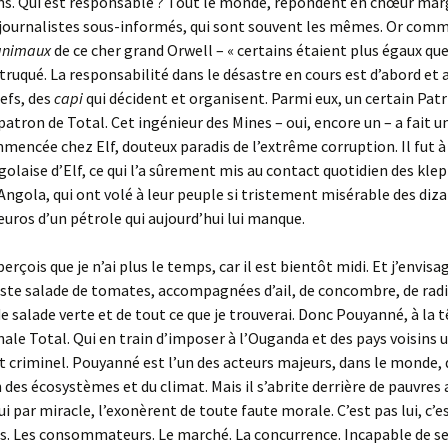
ns. Qui est responsable ? Tout le monde, répondent en chœur mar
 journalistes sous-informés, qui sont souvent les mêmes. Or com
animaux
de ce cher grand Orwell – « certains étaient plus égaux que
st truqué. La responsabilité dans le désastre en cours est d’abord et
hefs, des
capi
qui décident et organisent. Parmi eux, un certain Patr
atron de Total. Cet ingénieur des Mines – oui, encore un – a fait u
mencée chez Elf, douteux paradis de l’extrême corruption. Il fut à 
angolaise d’Elf, ce qui l’a sûrement mis au contact quotidien des kle
Angola, qui ont volé à leur peuple si tristement misérable des diza
’euros d’un pétrole qui aujourd’hui lui manque.
erçois que je n’ai plus le temps, car il est bientôt midi. Et j’envis
aste salade de tomates, accompagnées d’ail, de concombre, de rad
e salade verte et de tout ce que je trouverai. Donc Pouyanné, à la t
ale Total. Qui en train d’imposer à l’Ouganda et des pays voisins 
criminel. Pouyanné est l’un des acteurs majeurs, dans le monde, 
 des écosystèmes et du climat. Mais il s’abrite derrière de pauvre
i par miracle, l’exonèrent de toute faute morale. C’est pas lui, c’es
us. Les consommateurs. Le marché. La concurrence. Incapable de 