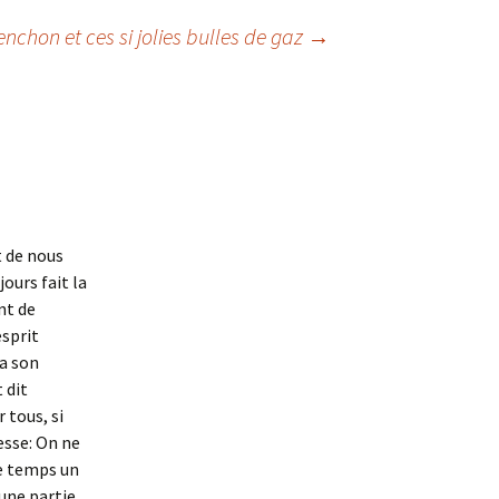
nchon et ces si jolies bulles de gaz
→
t de nous
ours fait la
nt de
esprit
a son
 dit
 tous, si
esse: On ne
me temps un
 une partie