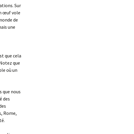
ations. Sur
un œuf vole
n monde de
mais une
st que cela
 Notez que
ble où un
s que nous
é des
 des
ns, Rome,
té.