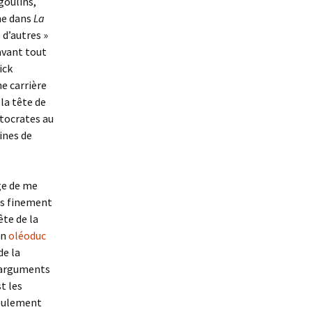
goulins,
me dans
La
 d’autres »
 avant tout
ick
ne carrière
la tête de
ptocrates au
ines de
age de me
is finement
ête de la
un
oléoduc
de la
s arguments
t les
seulement