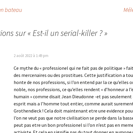
en bateau
Méle
xions sur «
Est-il un serial-killer ?
»
2 août 2022 à 1:49 pm
Ce mythe du « professionel qui ne fait pas de politique » fai
des mercenaires ou des prostitues. Cette justification a touj
honte de nos professions, si l’on entend par la ce qu’elles o
noble, nos professions, ce qu’elles rendent « d’honneur a l’
humain » comme disait Jean Dieudonne -et pas seulement 
esprit mais a l’homme tout entier, comme aurait surement
Grothendieck ! Cela doit maintenant etre une evidence pour
l’on ne veut pas que notre civilisation se perde dans la bass
peut pas etre un bon professionel si l’on n’est pas en me
activiste. Et cela en signifie pas du tout donner en aumone