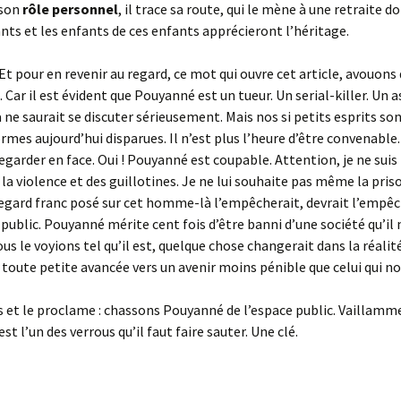
 son
rôle personnel
, il trace sa route, qui le mène à une retraite do
nts et les enfants de ces enfants apprécieront l’héritage.
Et pour en revenir au regard, ce mot qui ouvre cet article, avouons 
 Car il est évident que Pouyanné est un tueur. Un serial-killer. Un 
 ne saurait se discuter sérieusement. Mais nos si petits esprits so
rmes aujourd’hui disparues. Il n’est plus l’heure d’être convenable. 
regarder en face. Oui ! Pouyanné est coupable. Attention, je ne sui
 la violence et des guillotines. Je ne lui souhaite pas même la priso
regard franc posé sur cet homme-là l’empêcherait, devrait l’empêc
 public. Pouyanné mérite cent fois d’être banni d’une société qu’il
ous le voyions tel qu’il est, quelque chose changerait dans la réalité
 toute petite avancée vers un avenir moins pénible que celui qui n
dis et le proclame : chassons Pouyanné de l’espace public. Vaillamm
 est l’un des verrous qu’il faut faire sauter. Une clé.