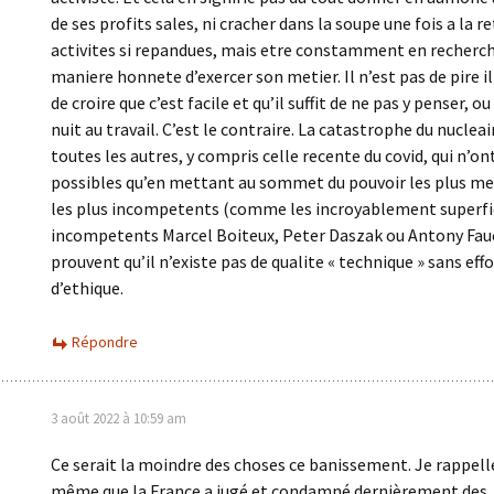
de ses profits sales, ni cracher dans la soupe une fois a la re
activites si repandues, mais etre constamment en recherc
maniere honnete d’exercer son metier. Il n’est pas de pire i
de croire que c’est facile et qu’il suffit de ne pas y penser, ou
nuit au travail. C’est le contraire. La catastrophe du nucleai
toutes les autres, y compris celle recente du covid, qui n’on
possibles qu’en mettant au sommet du pouvoir les plus me
les plus incompetents (comme les incroyablement superfic
incompetents Marcel Boiteux, Peter Daszak ou Antony Fauc
prouvent qu’il n’existe pas de qualite « technique » sans eff
d’ethique.
Répondre
3 août 2022 à 10:59 am
Ce serait la moindre des choses ce banissement. Je rappel
même que la France a jugé et condamné dernièrement des