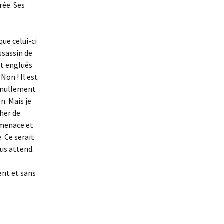
rée. Ses
que celui-ci
assassin de
nt englués
Non ! Il est
s nullement
n. Mais je
her de
 menace et
. Ce serait
ous attend.
ent et sans