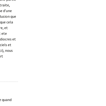
traite,
he d’une
llusion que
 que cela
re, et
t ete
diocres et
iels et
i), nous
ort
le quand