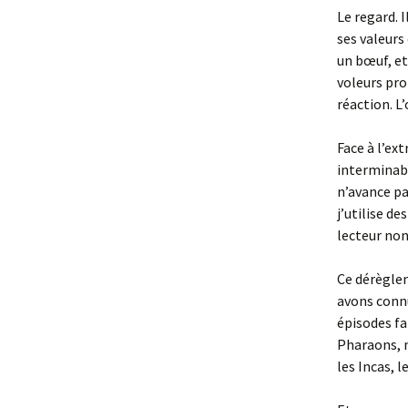
Le regard. I
ses valeurs
un bœuf, et
voleurs pro
réaction. L’
Face à l’e
interminabl
n’avance pa
j’utilise d
lecteur non
Ce dérègle
avons connu
épisodes fa
Pharaons, n
les Incas, l