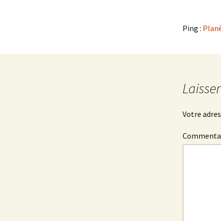
articles
Ping :
Planè
Laisse
Votre adres
Commenta