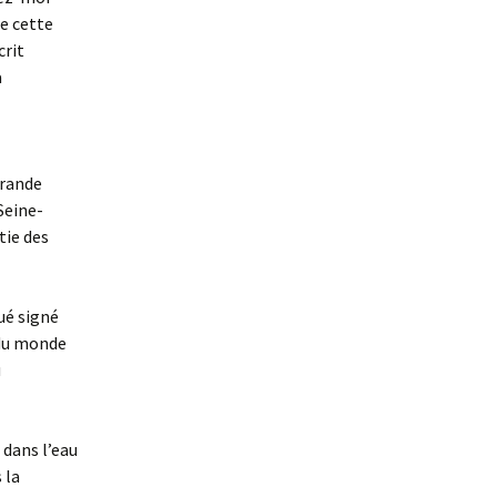
re cette
crit
a
grande
Seine-
tie des
ué signé
 du monde
u
 dans l’eau
 la