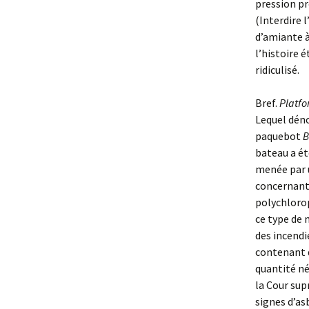
pression p
(Interdire l
d’amiante à
l’histoire 
ridiculisé.
Bref.
Platfo
Lequel déno
paquebot
B
bateau a ét
menée par u
concernant
polychlorop
ce type de 
des incendi
contenant 
quantité né
la Cour sup
signes d’as