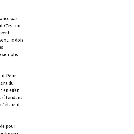
rance par
. C’est un
uvent
vent, je dois
es
 exemple.
lui. Pour
ment du
t en effet
 prétendant
m’ étaient
Inde pour
e dossier,