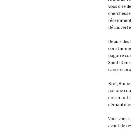
vous dire d
chercheuse 
récemment 
Découverte
Depuis des l
constamment
bagarre con
Saint-Denis
cancers pro
Bref, Annie
par une coa
entier ont 
démantèleme
Vous vous s
avant de rev