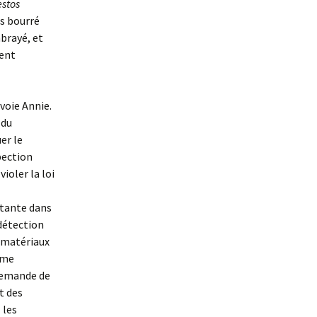
stos
ns bourré
brayé, et
ment
voie Annie.
 du
uer le
pection
ioler la loi
rtante dans
 détection
e matériaux
mme
 demande de
t des
 les