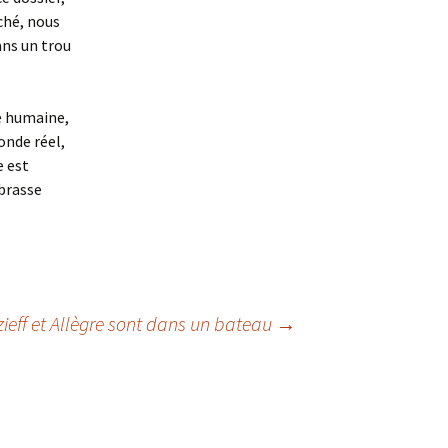
âché, nous
ans un trou
re humaine,
onde réel,
e est
mbrasse
zieff et Allègre sont dans un bateau
→