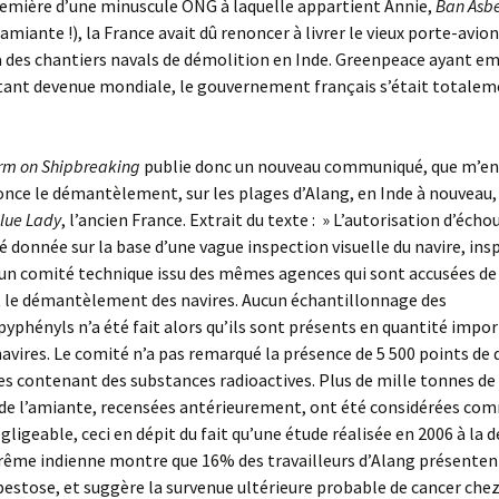
remière d’une minuscule ONG à laquelle appartient Annie,
Ban Asbe
’amiante !), la France avait dû renoncer à livrer le vieux porte-avio
 des chantiers navals de démolition en Inde. Greenpeace ayant em
étant devenue mondiale, le gouvernement français s’était totale
rm on Shipbreaking
publie donc un nouveau communiqué, que m’en
nce le démantèlement, sur les plages d’Alang, en Inde à nouveau,
lue Lady
, l’ancien France. Extrait du texte : » L’autorisation d’écho
é donnée sur la base d’une vague inspection visuelle du navire, ins
n comité technique issu des mêmes agences qui sont accusées de v
 le démantèlement des navires. Aucun échantillonnage des
yphényls n’a été fait alors qu’ils sont présents en quantité impo
navires. Le comité n’a pas remarqué la présence de 5 500 points de
es contenant des substances radioactives. Plus de mille tonnes d
de l’amiante, recensées antérieurement, ont été considérées co
gligeable, ceci en dépit du fait qu’une étude réalisée en 2006 à la
rême indienne montre que 16% des travailleurs d’Alang présenten
bestose, et suggère la survenue ultérieure probable de cancer chez