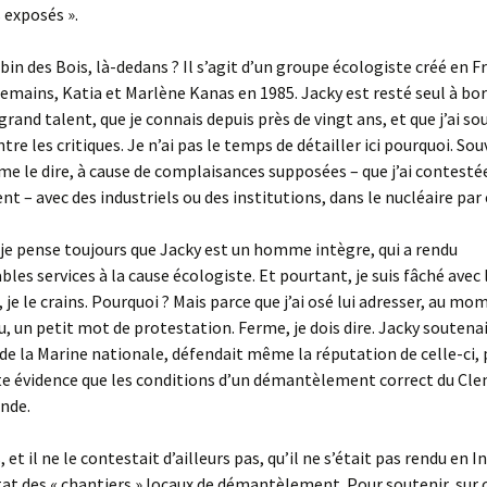
s exposés ».
obin des Bois, là-dedans ? Il s’agit d’un groupe écologiste créé en F
mains, Katia et Marlène Kanas en 1985. Jacky est resté seul à bord
and talent, que je connais depuis près de vingt ans, et que j’ai so
re les critiques. Je n’ai pas le temps de détailler ici pourquoi. Sou
e le dire, à cause de complaisances supposées – que j’ai contesté
t – avec des industriels ou des institutions, dans le nucléaire par
 je pense toujours que Jacky est un homme intègre, qui a rendu
les services à la cause écologiste. Et pourtant, je suis fâché avec 
je le crains. Pourquoi ? Mais parce que j’ai osé lui adresser, au mo
 un petit mot de protestation. Ferme, je dois dire. Jacky soutenai
 de la Marine nationale, défendait même la réputation de celle-ci,
e évidence que les conditions d’un démantèlement correct du Cle
Inde.
s, et il ne le contestait d’ailleurs pas, qu’il ne s’était pas rendu en 
état des « chantiers » locaux de démantèlement. Pour soutenir, sur c