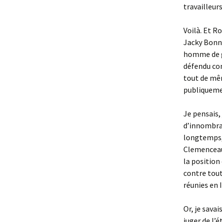
travailleur
Voilà. Et R
Jacky Bonne
homme de gr
défendu cont
tout de mêm
publiquemen
Je pensais,
d’innombrab
longtemps, 
Clemenceau,
la position
contre tout
réunies en 
Or, je savai
juger de l’