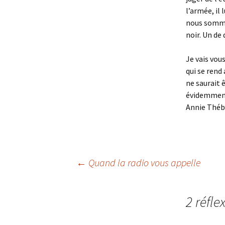
l’armée, il 
nous sommes
noir. Un de 
Je vais vou
qui se rend
ne saurait 
évidemment 
Annie Théba
Navigation
←
Quand la radio vous appelle
des
2 réfle