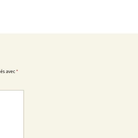
ués avec
*