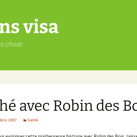
ns visa
me chose
hé avec Robin des B
bre 2007
Santé
us expliquer cette malheureuse histoire avec Robin des Bois, lais