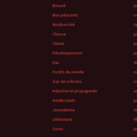
Beauté
j
Biocarburants
o
Biodiversité
s
Chasse
ju
Climat
j
Développement
j
Eau
d
Forêts du monde
n
Gaz de schistes
o
Industrie et propagande
a
Intellectuels
ju
Journalisme
m
Littérature
f
Livres
j