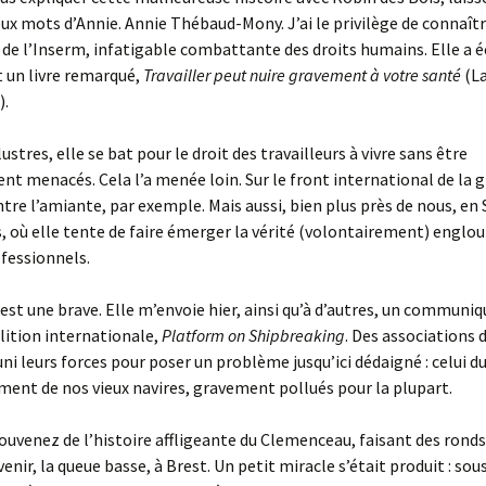
eux mots d’Annie. Annie Thébaud-Mony. J’ai le privilège de connaît
de l’Inserm, infatigable combattante des droits humains. Elle a é
un livre remarqué,
Travailler peut nuire gravement à votre santé
(L
).
ustres, elle se bat pour le droit des travailleurs à vivre sans être
 menacés. Cela l’a menée loin. Sur le front international de la 
tre l’amiante, par exemple. Mais aussi, bien plus près de nous, en 
, où elle tente de faire émerger la vérité (volontairement) englou
fessionnels.
 est une brave. Elle m’envoie hier, ainsi qu’à d’autres, un communiq
lition internationale,
Platform on Shipbreaking
. Des associations
uni leurs forces pour poser un problème jusqu’ici dédaigné : celui d
nt de nos vieux navires, gravement pollués pour la plupart.
ouvenez de l’histoire affligeante du Clemenceau, faisant des ronds
enir, la queue basse, à Brest. Un petit miracle s’était produit : sous