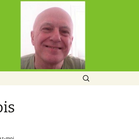
Rechercher :
ois
sez-moi