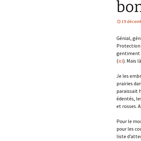
bon
19 décem
Génial, gén
Protection
gentiment c
(
ici
). Mais l
Je les embr
prairies da
paraissait h
édentés, le
et rosses. 
Pour le mom
pour les co
liste d’att