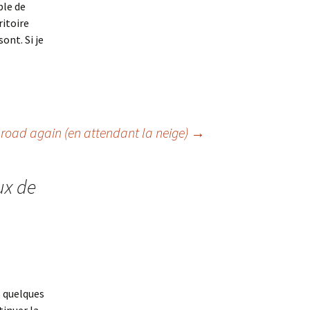
ble de
ritoire
ont. Si je
 road again (en attendant la neige)
→
ux de
s quelques