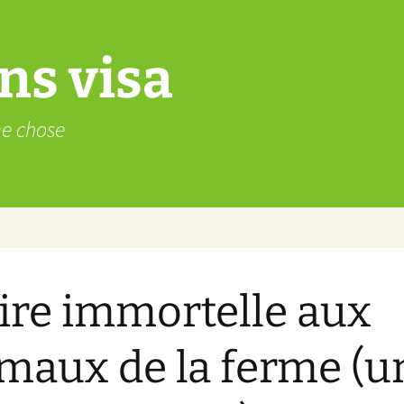
ns visa
me chose
ire immortelle aux
maux de la ferme (u