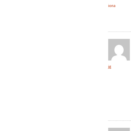
iona
jg