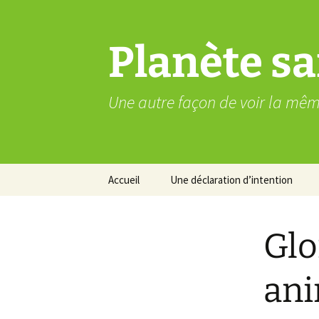
Aller
au
contenu
Planète sa
Une autre façon de voir la mê
Accueil
Une déclaration d’intention
Glo
ani