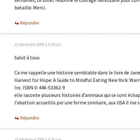
semaines, ce billet redonne le courage nécessaire pour con
bataille. Merci.
Répondre
19 décembre 2008 à 5:54 pm
Salut à tous
Ca me rappelle une histoire semblable dans le livre de Jan
Harvest for Hope: A Guide to Mindful Eating New York: War
Inc. ISBN 0-446-53362-9
elle raconte plusieurs histoires d’animaux qui se sont écha
l’abattoir accueillis par une ferme similaire, aux USA il me 
Répondre
19 décembre 2008 à 6:35 pm