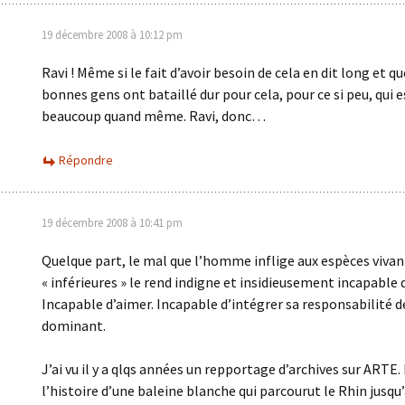
19 décembre 2008 à 10:12 pm
Ravi ! Même si le fait d’avoir besoin de cela en dit long et qu
bonnes gens ont bataillé dur pour cela, pour ce si peu, qui e
beaucoup quand même. Ravi, donc…
Répondre
19 décembre 2008 à 10:41 pm
Quelque part, le mal que l’homme inflige aux espèces viva
« inférieures » le rend indigne et insidieusement incapable d
Incapable d’aimer. Incapable d’intégrer sa responsabilité d
dominant.
J’ai vu il y a qlqs années un repportage d’archives sur ARTE. 
l’histoire d’une baleine blanche qui parcourut le Rhin jusqu