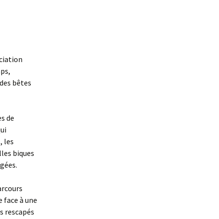
ciation
ps,
 des bêtes
es de
ui
, les
lles biques
agées.
arcours
re face à une
es rescapés