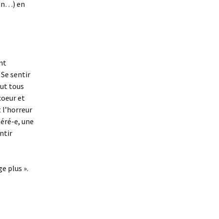
 in…) en
nt
 Se sentir
eut tous
coeur et
t l’horreur
béré-e, une
ntir
e plus ».