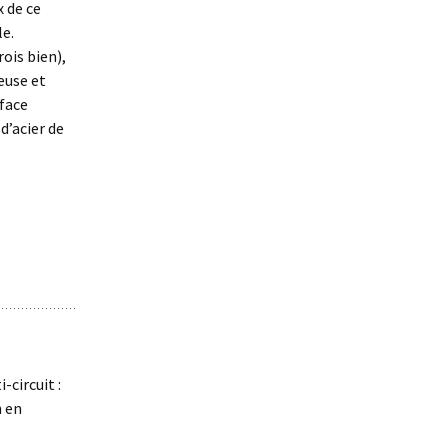
x de ce
le.
rois bien),
euse et
rface
d’acier de
-circuit :
n en