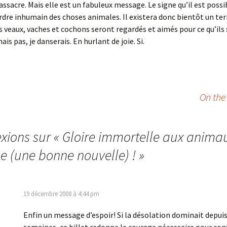
ssacre. Mais elle est un fabuleux message. Le signe qu’il est possi
rdre inhumain des choses animales. Il existera donc bientôt un ter
es veaux, vaches et cochons seront regardés et aimés pour ce qu’ils s
is pas, je danserais. En hurlant de joie. Si.
On the
exions sur «
Gloire immortelle aux anima
me (une bonne nouvelle) !
»
19 décembre 2008 à 4:44 pm
Enfin un message d’espoir! Si la désolation dominait depui