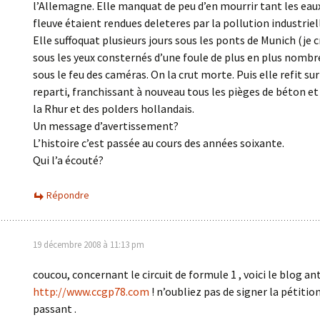
l’Allemagne. Elle manquat de peu d’en mourrir tant les eau
fleuve étaient rendues deleteres par la pollution industriel
Elle suffoquat plusieurs jours sous les ponts de Munich (je c
sous les yeux consternés d’une foule de plus en plus nombr
sous le feu des caméras. On la crut morte. Puis elle refit su
reparti, franchissant à nouveau tous les pièges de béton et 
la Rhur et des polders hollandais.
Un message d’avertissement?
L’histoire c’est passée au cours des années soixante.
Qui l’a écouté?
Répondre
19 décembre 2008 à 11:13 pm
coucou, concernant le circuit de formule 1 , voici le blog anti
http://www.ccgp78.com
! n’oubliez pas de signer la pétitio
passant .