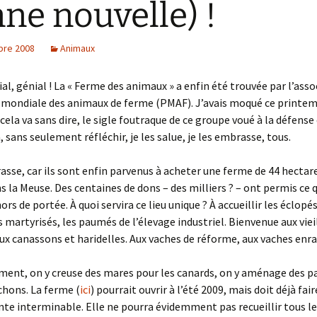
ne nouvelle) !
bre 2008
Animaux
ial, génial ! La « Ferme des animaux » a enfin été trouvée par l’asso
 mondiale des animaux de ferme (PMAF). J’avais moqué ce printem
ela va sans dire, le sigle foutraque de ce groupe voué à la défense
à, sans seulement réfléchir, je les salue, je les embrasse, tous.
asse, car ils sont enfin parvenus à acheter une ferme de 44 hectar
ns la Meuse. Des centaines de dons – des milliers ? – ont permis ce q
ors de portée. À quoi servira ce lieu unique ? À accueillir les éclopés
s martyrisés, les paumés de l’élevage industriel. Bienvenue aux viei
Aux canassons et haridelles. Aux vaches de réforme, aux vaches enr
ent, on y creuse des mares pour les canards, on y aménage des p
chons. La ferme (
ici
) pourrait ouvrir à l’été 2009, mais doit déjà fai
ente interminable. Elle ne pourra évidemment pas recueillir tous l