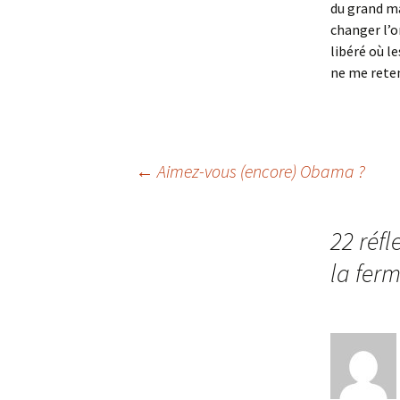
du grand ma
changer l’o
libéré où l
ne me retena
Navigation
←
Aimez-vous (encore) Obama ?
des
22 réfl
la fer
articles