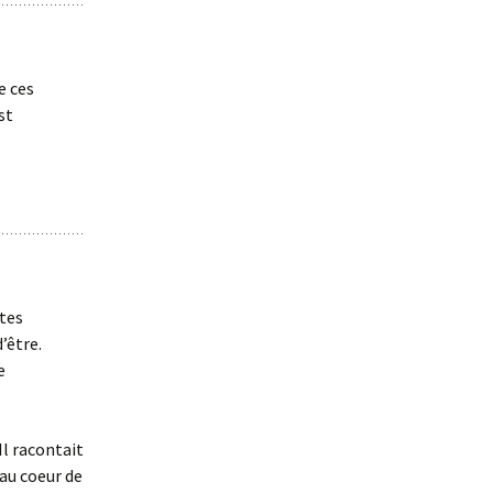
e ces
st
ntes
’être.
e
Il racontait
’au coeur de