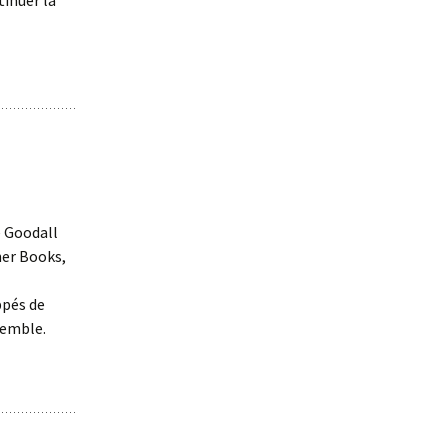
tinuer la
e Goodall
ner Books,
ppés de
semble.