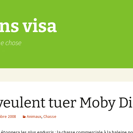
ns visa
me chose
 veulent tuer Moby D
bre 2008
Animaux
,
Chasse
 étonnera les plus endurcis : la chasse commerciale à la baleine po