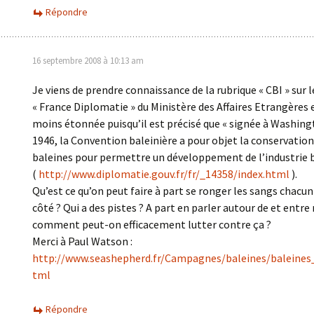
Répondre
16 septembre 2008 à 10:13 am
Je viens de prendre connaissance de la rubrique « CBI » sur l
« France Diplomatie » du Ministère des Affaires Etrangères e
moins étonnée puisqu’il est précisé que « signée à Washin
1946, la Convention baleinière a pour objet la conservation
baleines pour permettre un développement de l’industrie b
(
http://www.diplomatie.gouv.fr/fr/_14358/index.html
).
Qu’est ce qu’on peut faire à part se ronger les sangs chacun
côté ? Qui a des pistes ? A part en parler autour de et entre
comment peut-on efficacement lutter contre ça ?
Merci à Paul Watson :
http://www.seashepherd.fr/Campagnes/baleines/baleines
tml
Répondre