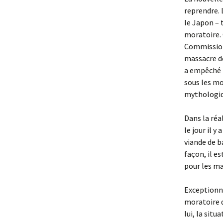
reprendre. 
le Japon – 
moratoire. 
Commission 
massacre de
a empêché l
sous les mo
mythologiq
Dans la réal
le jour il y
viande de ba
façon, il e
pour les m
Exceptionne
moratoire d
lui, la sit