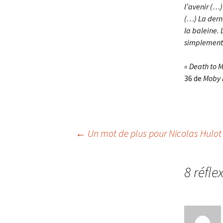
l’avenir (…
(…) La derni
la baleine. 
simplement 
« Death to M
36 de
Moby 
Navigation
←
Un mot de plus pour Nicolas Hulot
des
8 réfle
articles