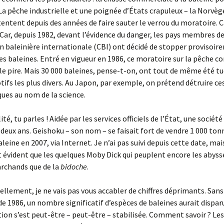
La pêche industrielle et une poignée d’États crapuleux – la Norvège
tentent depuis des années de faire sauter le verrou du moratoire. Car
Car, depuis 1982, devant l’évidence du danger, les pays membres de
baleinière internationale (CBI) ont décidé de stopper provisoir
s baleines. Entré en vigueur en 1986, ce moratoire sur la pêche 
e pire. Mais 30 000 baleines, pense-t-on, ont tout de même été tu
tifs les plus divers. Au Japon, par exemple, on prétend détruire c
ues au nom de la science.
ité, tu parles ! Aidée par les services officiels de l’État, une société
 a deux ans. Geishoku – son nom – se faisait fort de vendre 1 000 ton
leine en 2007, via Internet. Je n’ai pas suivi depuis cette date, ma
st évident que les quelques Moby Dick qui peuplent encore les abyss
archands que de la
bidoche
.
llement, je ne vais pas vous accabler de chiffres déprimants. Sans
e 1986, un nombre significatif d’espèces de baleines aurait disparu
uation s’est peut-être – peut-être – stabilisée. Comment savoir ? Les