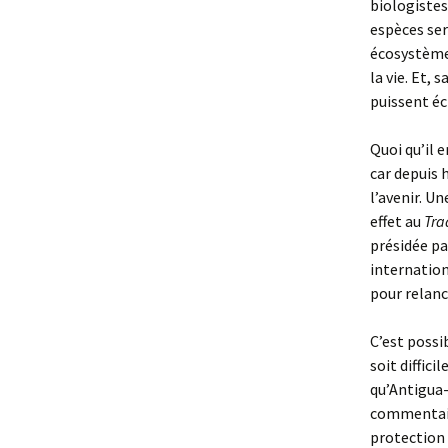
biologistes
espèces ser
écosystèmes
la vie. Et,
puissent é
Quoi qu’il 
car depuis 
l’avenir. U
effet au
Tra
présidée pa
internation
pour relanc
C’est possi
soit diffic
qu’Antigua-
commentair
protection