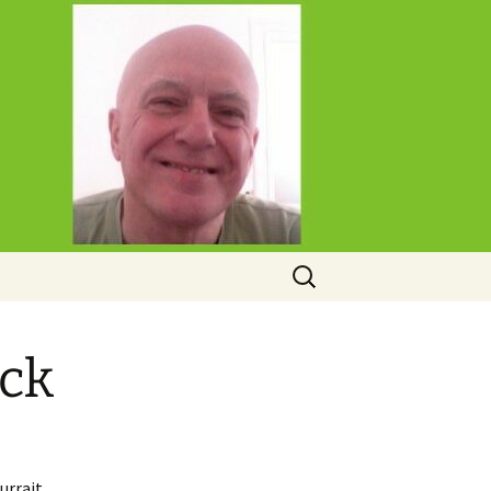
Rechercher :
ick
urrait