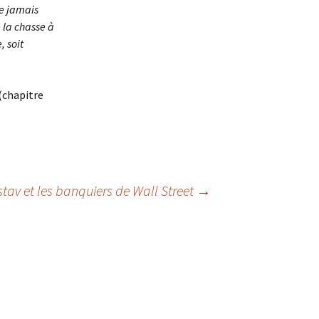
ue jamais
 la chasse à
, soit
(chapitre
tav et les banquiers de Wall Street
→