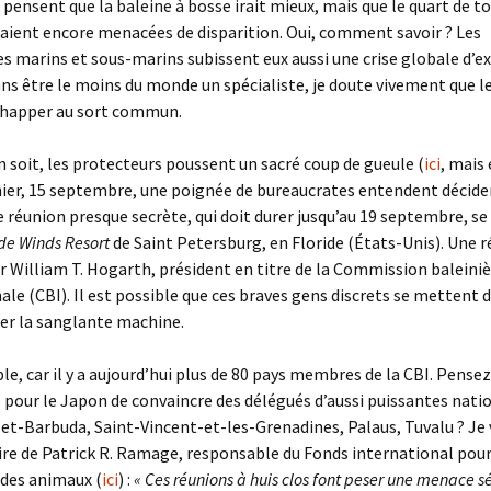
 pensent que la baleine à bosse irait mieux, mais que le quart de to
aient encore menacées de disparition. Oui, comment savoir ? Les
 marins et sous-marins subissent eux aussi une crise globale d’ex
 sans être le moins du monde un spécialiste, je doute vivement que l
chapper au sort commun.
en soit, les protecteurs poussent un sacré coup de gueule (
ici
, mais 
hier, 15 septembre, une poignée de bureaucrates entendent décider
ne réunion presque secrète, qui doit durer jusqu’au 19 septembre, se
de Winds Resort
de Saint Petersburg, en Floride (États-Unis). Une 
r William T. Hogarth, président en titre de la Commission baleini
ale (CBI). Il est possible que ces braves gens discrets se mettent 
er la sanglante machine.
ble, car il y a aujourd’hui plus de 80 pays membres de la CBI. Pensez
ile pour le Japon de convaincre des délégués d’aussi puissantes nati
et-Barbuda, Saint-Vincent-et-les-Grenadines, Palaus, Tuvalu ? Je v
e de Patrick R. Ramage, responsable du Fonds international pour
 des animaux (
ici
) :
« Ces réunions à huis clos font peser une menace sé