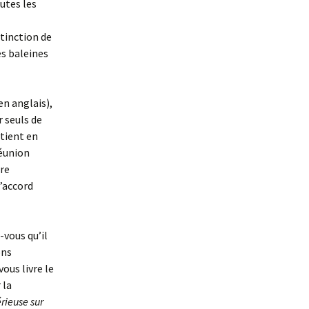
utes les
tinction de
es baleines
en anglais),
 seuls de
 tient en
réunion
ère
d’accord
-vous qu’il
ons
ous livre le
 la
rieuse sur