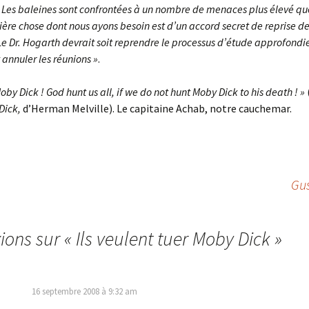
) Les baleines sont confrontées à un nombre de menaces plus élevé q
ère chose dont nous ayons besoin est d’un accord secret de reprise de
Le Dr. Hogarth devrait soit reprendre le processus d’étude approfondie
annuler les réunions »
.
oby Dick ! God hunt us all, if we do not hunt Moby Dick to his death ! »
Dick,
d’Herman Melville). Le capitaine Achab, notre cauchemar.
Gus
xions sur «
Ils veulent tuer Moby Dick
»
16 septembre 2008 à 9:32 am