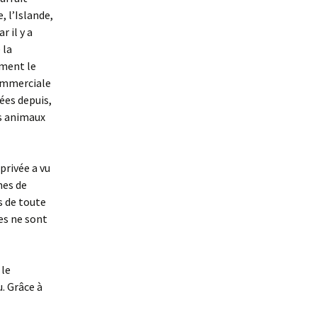
, l’Islande,
 il y a
 la
ement le
commerciale
ées depuis,
es animaux
 privée a vu
nes de
is de toute
es ne sont
 le
. Grâce à