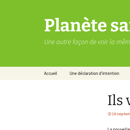
Aller
au
contenu
Planète sa
Une autre façon de voir la mê
Accueil
Une déclaration d’intention
Ils
16 septem
La nouvelle