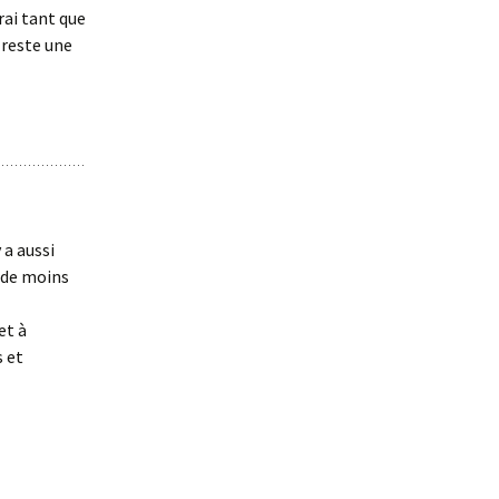
ai tant que
 reste une
 a aussi
t de moins
et à
s et