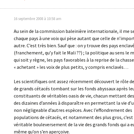
16 septembre 2008 à 10:58 am
Au sein de la commission baleinière internationale, il me 
chaque pays à une voix qui pèse autant que celle de n’impor
autre. C’est très bien. Sauf que : on y trouve des pays enclav
(franchement, qu’y fait le Mali ??) ; la politique au sens le
qui soit y règne, les pays favorables à la reprise de la chasse
« achetant » les voix de plus petits, y compris enclavés…
Les scientifiques ont assez récemment découvert le rôle d
de grands cétacés tombant sur les fonds abyssaux après le
constituants de véritables oasis de vie, chacun mettant des
des dizaines d’années à disparaître en permettant la vie d
non négligeable d’autres espèces. Avec l’effondrement des
populations de cétacés, et notamment des plus gros, c’est
véritable bouleversement de la vie des grands fonds qui a eu
même qu’on s’en aperçoive.