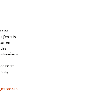
e site
t j’en suis
gton en
 des
aleinière »
 de notre
 nous,
_musashi.h