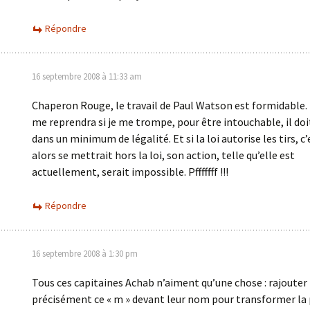
Répondre
16 septembre 2008 à 11:33 am
Chaperon Rouge, le travail de Paul Watson est formidable. 
me reprendra si je me trompe, pour être intouchable, il doit
dans un minimum de légalité. Et si la loi autorise les tirs, c’e
alors se mettrait hors la loi, son action, telle qu’elle est
actuellement, serait impossible. Pfffffff !!!
Répondre
16 septembre 2008 à 1:30 pm
Tous ces capitaines Achab n’aiment qu’une chose : rajouter
précisément ce « m » devant leur nom pour transformer la