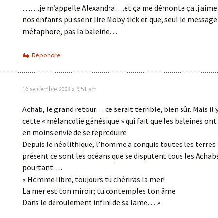
…….je m’appelle Alexandra….et ça me démonte ça..j’aimer
nos enfants puissent lire Moby dick et que, seul le message
métaphore, pas la baleine…
Répondre
16 septembre 2008 à 9:51 am
Achab, le grand retour… ce serait terrible, bien sûr. Mais il y
cette « mélancolie génésique » qui fait que les baleines on
en moins envie de se reproduire.
Depuis le néolithique, l’homme a conquis toutes les terres 
présent ce sont les océans que se disputent tous les Achab
pourtant….
« Homme libre, toujours tu chériras la mer!
La mer est ton miroir; tu contemples ton âme
Dans le déroulement infini de sa lame… »