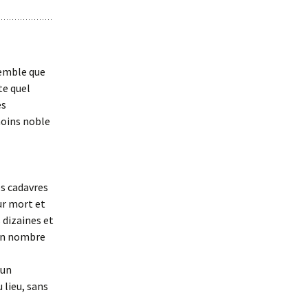
semble que
te quel
és
 moins noble
es cadavres
ur mort et
 dizaines et
’un nombre
 un
 lieu, sans