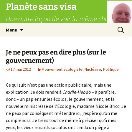
Aller
Planète sans visa
au
Une autre façon de voir la même chose
contenu
Recherc
Menu
Je ne peux pas en dire plus (sur le
gouvernement)
17 mai 2012
Mouvement écologiste
,
Nucléaire
,
Politique
Ce qui suit n’est pas une action publicitaire, mais une
explication. Je dois rendre à
Charlie-Hebdo
– à paraître,
donc – un papier sur les écolos, le gouvernement, et la
nouvelle ministresse de l’Écologie, madame Nicole Bricq. Je
ne peux par conséquent m’étendre ici, j’espère qu’on me
comprendra. Je tiens tout de même à préciser qu’à mes
yeux, les vieux renards socialos ont tendu un piège à