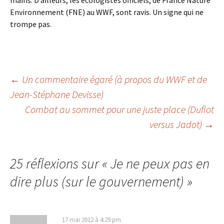
mains. D’ailleurs, les écologistes officiels, de France Nature
Environnement (FNE) au WWF, sont ravis. Un signe qui ne
trompe pas.
Navigation
←
Un commentaire égaré (à propos du WWF et de
Jean-Stéphane Devisse)
Combat au sommet pour une juste place (Duflot
des
versus Jadot)
→
articles
25 réflexions sur «
Je ne peux pas en
dire plus (sur le gouvernement)
»
17 mai 2012 à 4:29 pm