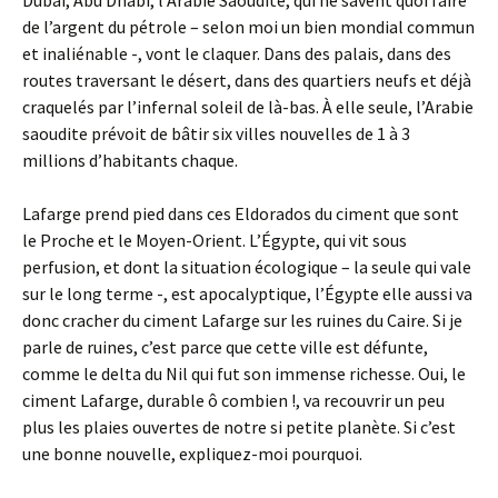
Dubaï, Abu Dhabi, l’Arabie Saoudite, qui ne savent quoi faire
de l’argent du pétrole – selon moi un bien mondial commun
et inaliénable -, vont le claquer. Dans des palais, dans des
routes traversant le désert, dans des quartiers neufs et déjà
craquelés par l’infernal soleil de là-bas. À elle seule, l’Arabie
saoudite prévoit de bâtir six villes nouvelles de 1 à 3
millions d’habitants chaque.
Lafarge prend pied dans ces Eldorados du ciment que sont
le Proche et le Moyen-Orient. L’Égypte, qui vit sous
perfusion, et dont la situation écologique – la seule qui vale
sur le long terme -, est apocalyptique, l’Égypte elle aussi va
donc cracher du ciment Lafarge sur les ruines du Caire. Si je
parle de ruines, c’est parce que cette ville est défunte,
comme le delta du Nil qui fut son immense richesse. Oui, le
ciment Lafarge, durable ô combien !, va recouvrir un peu
plus les plaies ouvertes de notre si petite planète. Si c’est
une bonne nouvelle, expliquez-moi pourquoi.