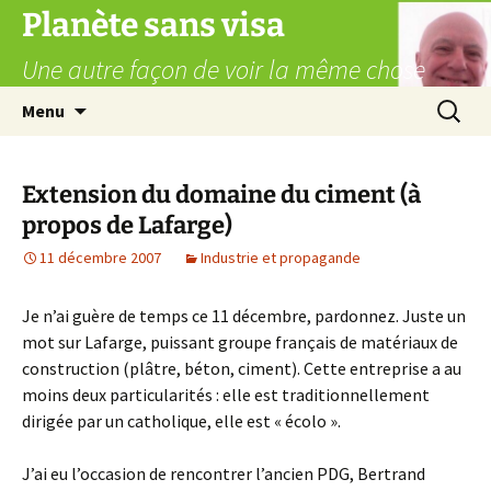
Aller
Planète sans visa
au
Une autre façon de voir la même chose
contenu
Recherc
Menu
Extension du domaine du ciment (à
propos de Lafarge)
11 décembre 2007
Industrie et propagande
Je n’ai guère de temps ce 11 décembre, pardonnez. Juste un
mot sur Lafarge, puissant groupe français de matériaux de
construction (plâtre, béton, ciment). Cette entreprise a au
moins deux particularités : elle est traditionnellement
dirigée par un catholique, elle est « écolo ».
J’ai eu l’occasion de rencontrer l’ancien PDG, Bertrand