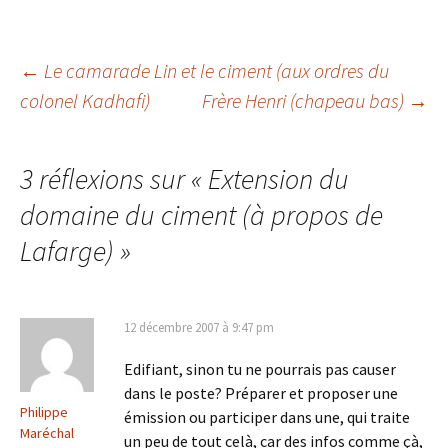
Navigation
←
Le camarade Lin et le ciment (aux ordres du
colonel Kadhafi)
Frère Henri (chapeau bas)
→
des
3 réflexions sur «
Extension du
articles
domaine du ciment (à propos de
Lafarge)
»
12 décembre 2007 à 9:47 pm
Edifiant, sinon tu ne pourrais pas causer
dans le poste? Préparer et proposer une
Philippe
émission ou participer dans une, qui traite
Maréchal
un peu de tout celà, car des infos comme çà,