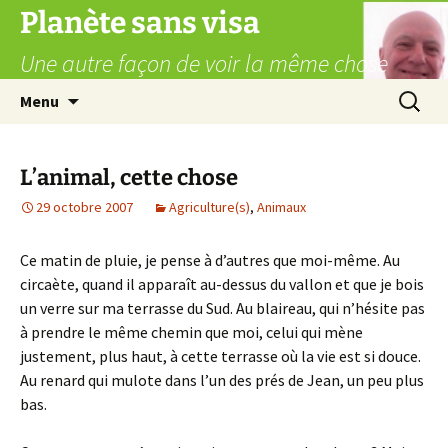
Aller
Planète sans visa
au
Une autre façon de voir la même chose
contenu
Recherc
Menu
L’animal, cette chose
29 octobre 2007
Agriculture(s)
,
Animaux
Ce matin de pluie, je pense à d’autres que moi-même. Au
circaète, quand il apparaît au-dessus du vallon et que je bois
un verre sur ma terrasse du Sud. Au blaireau, qui n’hésite pas
à prendre le même chemin que moi, celui qui mène
justement, plus haut, à cette terrasse où la vie est si douce.
Au renard qui mulote dans l’un des prés de Jean, un peu plus
bas.