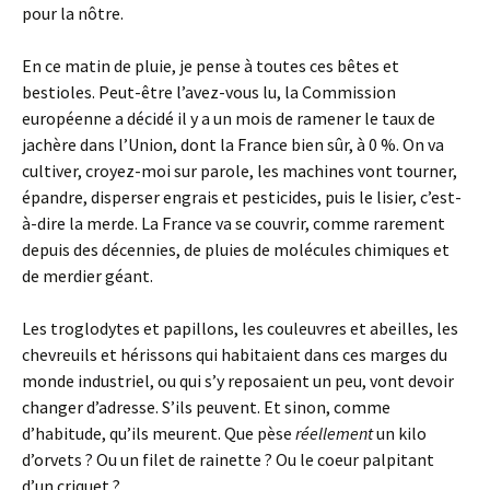
pour la nôtre.
En ce matin de pluie, je pense à toutes ces bêtes et
bestioles. Peut-être l’avez-vous lu, la Commission
européenne a décidé il y a un mois de ramener le taux de
jachère dans l’Union, dont la France bien sûr, à 0 %. On va
cultiver, croyez-moi sur parole, les machines vont tourner,
épandre, disperser engrais et pesticides, puis le lisier, c’est-
à-dire la merde. La France va se couvrir, comme rarement
depuis des décennies, de pluies de molécules chimiques et
de merdier géant.
Les troglodytes et papillons, les couleuvres et abeilles, les
chevreuils et hérissons qui habitaient dans ces marges du
monde industriel, ou qui s’y reposaient un peu, vont devoir
changer d’adresse. S’ils peuvent. Et sinon, comme
d’habitude, qu’ils meurent. Que pèse
réellement
un kilo
d’orvets ? Ou un filet de rainette ? Ou le coeur palpitant
d’un criquet ?