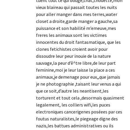
tuent tout ce qui bouge,chat,chouette,mon
vieux blaireau qui passait toutes les nuits
pour aller manger dans mes terres,water
closet a droite,garde manger a gauche,sa
puissance et son habilité m’emeuve,mes
freres les animaux sont les victimes
innocentes du droit fantasmatique, que les
clones fetichistes croient avoir pour
dissoudre leur peur inouie de la nature
sauvage,la peur d’ê^tre libre,de leur part
feminine,moi je leur laisse la place a ces
animaux,je demenage pour eux,,que jamais
je ne photographie ,taisant leur venus a qui
que ce soit,d’autre les neantisent,les
torturent et tout cela ,desormais quasiment
legalement, les colliers wifi,les puces
electroniques cancerigenes poséees par ces
foutus naturalistes,le piegeage digne des
nazis,les battues administratives ou ils