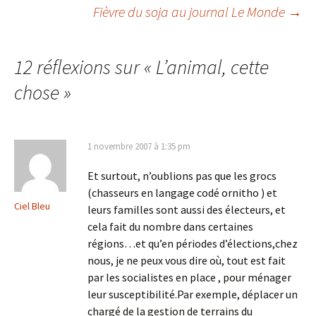
Navigation
Fièvre du soja au journal Le Monde
→
des
12 réflexions sur «
L’animal, cette
articles
chose
»
1 novembre 2007 à 1:35 pm
Et surtout, n’oublions pas que les grocs
(chasseurs en langage codé ornitho ) et
Ciel Bleu
leurs familles sont aussi des électeurs, et
cela fait du nombre dans certaines
régions…et qu’en périodes d’élections,chez
nous, je ne peux vous dire où, tout est fait
par les socialistes en place , pour ménager
leur susceptibilité.Par exemple, déplacer un
chargé de la gestion de terrains du