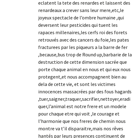
eclatent la tete des renardes et laissent des
renardeaux a crever sans leur mere,etc,le
joyeux spectacle de l’ombre humaine ,qui
deversent leur pesticides qui tuent les
rapaces millenaires,les cerfs roi des forets
retrouvés avec des cancers du foie,les pates
fracturees par les piqueurs a la barre de fer
,because,bus trop de Round up,barbarie de la
destruction de cette dimension sacrée que
porte chaque animal en nous et qui eux nous
protegent,et nous accompagnent bien au
dela de cette vie, et sont les victimes
innocences massacrées par des fous hagards
,tuer,saigner,traquer,sacrifier,nettoyer,eradi
quer,l’animal est notre frere et un modele
pour chaque etre qui voit ,le courage et
l’harmonie que nos freres de chemin nous
montre va t’il disparaitre,mais nos rêves
hantés par leurs presences continuent de