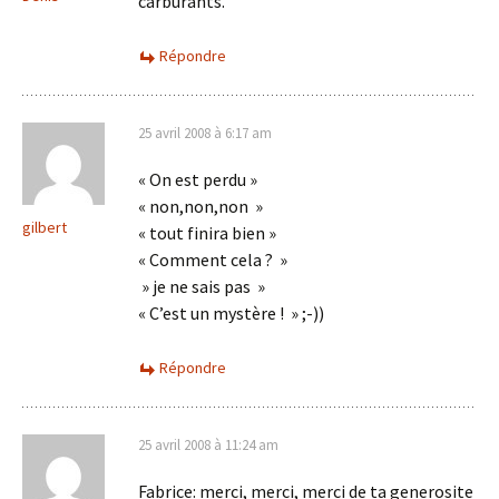
carburants.
Répondre
25 avril 2008 à 6:17 am
« On est perdu »
« non,non,non »
gilbert
« tout finira bien »
« Comment cela ? »
» je ne sais pas »
« C’est un mystère ! » ;-))
Répondre
25 avril 2008 à 11:24 am
Fabrice: merci, merci, merci de ta generosite