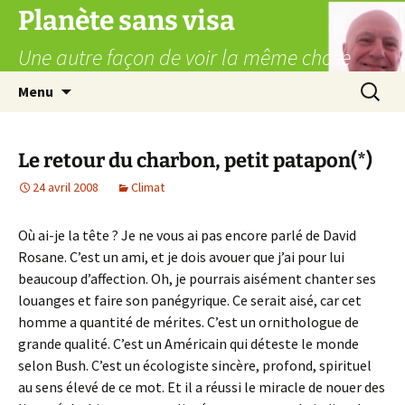
Aller
Planète sans visa
au
Une autre façon de voir la même chose
contenu
Recherc
Menu
Le retour du charbon, petit patapon(*)
24 avril 2008
Climat
Où ai-je la tête ? Je ne vous ai pas encore parlé de David
Rosane. C’est un ami, et je dois avouer que j’ai pour lui
beaucoup d’affection. Oh, je pourrais aisément chanter ses
louanges et faire son panégyrique. Ce serait aisé, car cet
homme a quantité de mérites. C’est un ornithologue de
grande qualité. C’est un Américain qui déteste le monde
selon Bush. C’est un écologiste sincère, profond, spirituel
au sens élevé de ce mot. Et il a réussi le miracle de nouer des