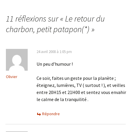
des
11 réflexions sur «
Le retour du
articles
charbon, petit patapon(*)
»
24 avril 2008 à 1:05 pm
Un peu d’humour !
Olivier
Ce soir, faites un geste pour la planète ;
éteignez, lumières, TV ( surtout ! ), et veilles
entre 20H15 et 21H00 et sentez vous envahir
le calme de la tranquilité .
Répondre