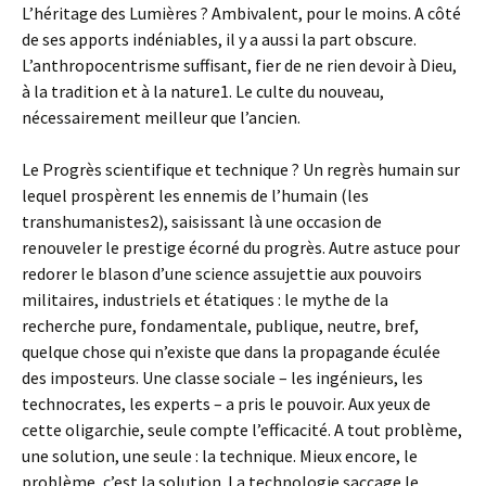
L’héritage des Lumières ? Ambivalent, pour le moins. A côté
de ses apports indéniables, il y a aussi la part obscure.
L’anthropocentrisme suffisant, fier de ne rien devoir à Dieu,
à la tradition et à la nature1. Le culte du nouveau,
nécessairement meilleur que l’ancien.
Le Progrès scientifique et technique ? Un regrès humain sur
lequel prospèrent les ennemis de l’humain (les
transhumanistes2), saisissant là une occasion de
renouveler le prestige écorné du progrès. Autre astuce pour
redorer le blason d’une science assujettie aux pouvoirs
militaires, industriels et étatiques : le mythe de la
recherche pure, fondamentale, publique, neutre, bref,
quelque chose qui n’existe que dans la propagande éculée
des imposteurs. Une classe sociale – les ingénieurs, les
technocrates, les experts – a pris le pouvoir. Aux yeux de
cette oligarchie, seule compte l’efficacité. A tout problème,
une solution, une seule : la technique. Mieux encore, le
problème, c’est la solution. La technologie saccage le