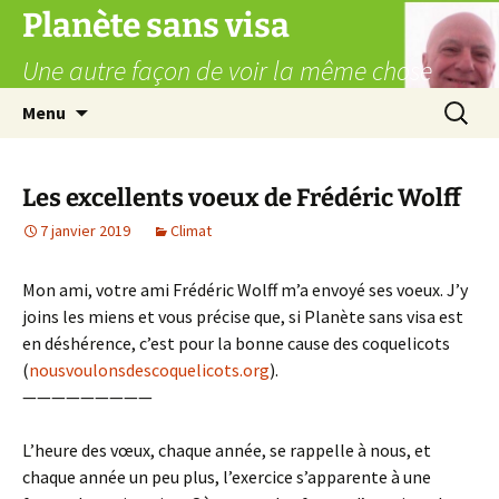
Aller
Planète sans visa
au
Une autre façon de voir la même chose
contenu
Recherc
Menu
Les excellents voeux de Frédéric Wolff
7 janvier 2019
Climat
Mon ami, votre ami Frédéric Wolff m’a envoyé ses voeux. J’y
joins les miens et vous précise que, si Planète sans visa est
en déshérence, c’est pour la bonne cause des coquelicots
(
nousvoulonsdescoquelicots.org
).
—————————
L’heure des vœux, chaque année, se rappelle à nous, et
chaque année un peu plus, l’exercice s’apparente à une