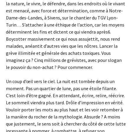
la nature, le vivre, le défendre, dans les endroits où le vivant
est menacé, avec force et détermination, comme à Notre-
Dame-des-Landes, à Sivens, sur le chantier du TGV Lyon-
Turin… S’attacher à une éthique de l’action, car les moyens
déterminent les fins et dictent ce qui viendra après6.
Boycotter massivement ce qui nous assujettit, nous rend
malades, anéantit d’autres vies que les nôtres. Lancer la
grève illimitée et générale des achats toxiques. Vous
imaginez ça ? Cinq millions de grévistes, avec pour slogan
le pouvoir du non-achat ? Pour commencer.
Un coup d’œil vers le ciel. La nuit est tombée depuis un
moment. Pas un quartier de lune, pas une étoile filante.
C’est loin d’être gagné. En attendant, écrire, relire, réécrire.
Le sommeil viendra plus tard. Drôle d’impression en vérité.
Vouloir porter les mots au plus haut et les voir retomber à
la manière du rocher de la mythologie. Absurde ? A moins
que justement, le sens soit à chercher du côté de cette lutte
incessante à nommer, à combattre, à refuser son