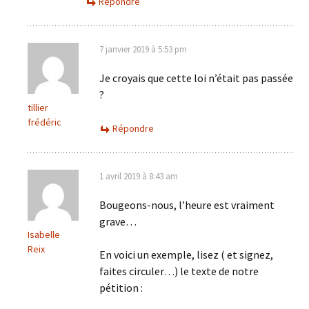
Répondre
7 janvier 2019 à 5:53 pm
Je croyais que cette loi n’était pas passée
?
tillier
frédéric
Répondre
1 avril 2019 à 8:43 am
Bougeons-nous, l’heure est vraiment
grave…
Isabelle
Reix
En voici un exemple, lisez ( et signez,
faites circuler…) le texte de notre
pétition :