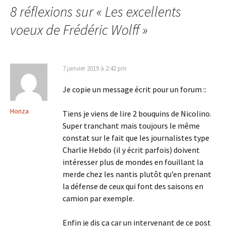
8 réflexions sur «
Les excellents
articles
voeux de Frédéric Wolff
»
7 janvier 2019 à 2:42 pm
Je copie un message écrit pour un forum ::
Honza
Tiens je viens de lire 2 bouquins de Nicolino.
Super tranchant mais toujours le même
constat sur le fait que les journalistes type
Charlie Hebdo (il y écrit parfois) doivent
intéresser plus de mondes en fouillant la
merde chez les nantis plutôt qu’en prenant
la défense de ceux qui font des saisons en
camion par exemple.
Enfin je dis ça car un intervenant de ce post