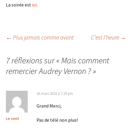
La soirée est
ici
.
Navigation
←
Plus jamais comme avant
C’est l’heure
→
des
7 réflexions sur «
Mais comment
remercier Audrey Vernon ?
»
articles
26 mars 2018 à 7:29 pm
Grand Merci,
Le vent
Pas de télé non plus!