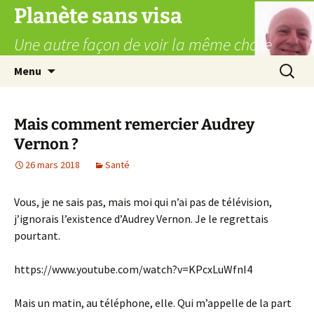
Aller
Planète sans visa
au
Une autre façon de voir la même chose
contenu
Recherc
Menu
Mais comment remercier Audrey
Vernon ?
26 mars 2018
Santé
Vous, je ne sais pas, mais moi qui n’ai pas de télévision,
j’ignorais l’existence d’Audrey Vernon. Je le regrettais
pourtant.
https://www.youtube.com/watch?v=KPcxLuWfnI4
Mais un matin, au téléphone, elle. Qui m’appelle de la part