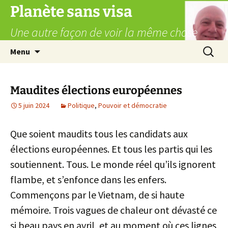
Aller
Planète sans visa
au
Une autre façon de voir la même chose
contenu
Recherc
Menu
Maudites élections européennes
5 juin 2024
Politique
,
Pouvoir et démocratie
Que soient maudits tous les candidats aux
élections européennes. Et tous les partis qui les
soutiennent. Tous. Le monde réel qu’ils ignorent
flambe, et s’enfonce dans les enfers.
Commençons par le Vietnam, de si haute
mémoire. Trois vagues de chaleur ont dévasté ce
si beau pays en avril, et au moment où ces lignes