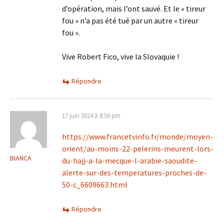
d’opération, mais l’ont sauvé. Et le « tireur
fou » n’a pas été tué par un autre « tireur
fou ».
Vive Robert Fico, vive la Slovaquie !
Répondre
17 juin 2024 à 8:50 pm
https://www.francetvinfo.fr/monde/moyen-
orient/au-moins-22-pelerins-meurent-lors-
BIANCA
du-hajj-a-la-mecque-l-arabie-saoudite-
alerte-sur-des-temperatures-proches-de-
50-c_6609663.html
Répondre