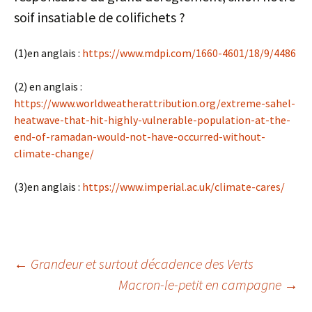
soif insatiable de colifichets ?
(1)en anglais :
https://www.mdpi.com/1660-4601/18/9/4486
(2) en anglais :
https://www.worldweatherattribution.org/extreme-sahel-
heatwave-that-hit-highly-vulnerable-population-at-the-
end-of-ramadan-would-not-have-occurred-without-
climate-change/
(3)en anglais :
https://www.imperial.ac.uk/climate-cares/
Navigation
←
Grandeur et surtout décadence des Verts
Macron-le-petit en campagne
→