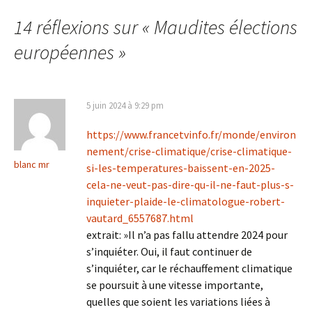
des
14 réflexions sur «
Maudites élections
articles
européennes
»
5 juin 2024 à 9:29 pm
https://www.francetvinfo.fr/monde/environ
nement/crise-climatique/crise-climatique-
blanc mr
si-les-temperatures-baissent-en-2025-
cela-ne-veut-pas-dire-qu-il-ne-faut-plus-s-
inquieter-plaide-le-climatologue-robert-
vautard_6557687.html
extrait: »Il n’a pas fallu attendre 2024 pour
s’inquiéter. Oui, il faut continuer de
s’inquiéter, car le réchauffement climatique
se poursuit à une vitesse importante,
quelles que soient les variations liées à