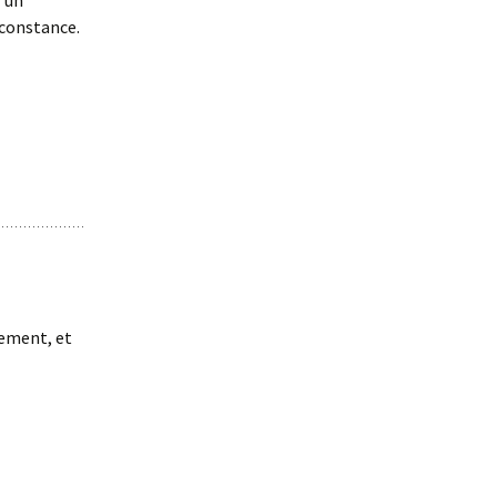
r un
rconstance.
rement, et