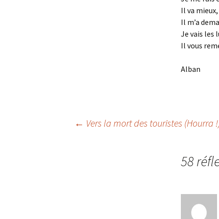
Il va mieux
Il m’a dema
Je vais les l
Il vous rem
Alban
Navigation
←
Vers la mort des touristes (Hourra !
des
58 réfl
articles