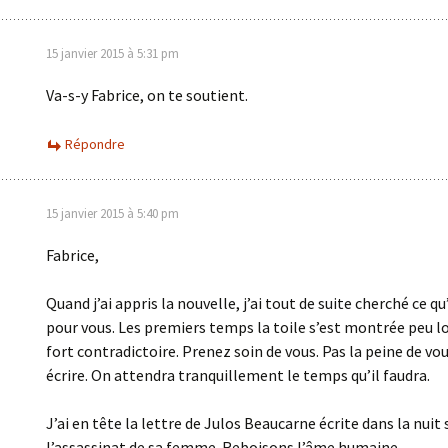
15 janvier 2015 à 5:31 pm
Va-s-y Fabrice, on te soutient.
Répondre
15 janvier 2015 à 5:40 pm
Fabrice,
Quand j’ai appris la nouvelle, j’ai tout de suite cherché ce qu’
pour vous. Les premiers temps la toile s’est montrée peu l
fort contradictoire. Prenez soin de vous. Pas la peine de vou
écrire. On attendra tranquillement le temps qu’il faudra.
J’ai en tête la lettre de Julos Beaucarne écrite dans la nuit
l’assassinat de sa femme. Reboisons l’âme humaine.