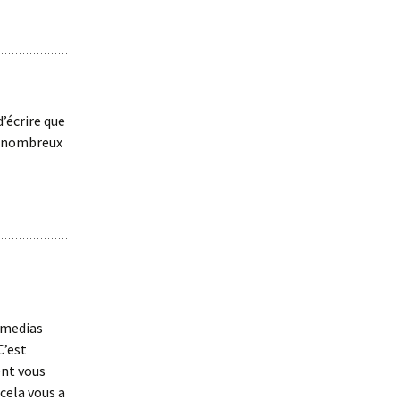
d’écrire que
s nombreux
s medias
C’est
ent vous
cela vous a