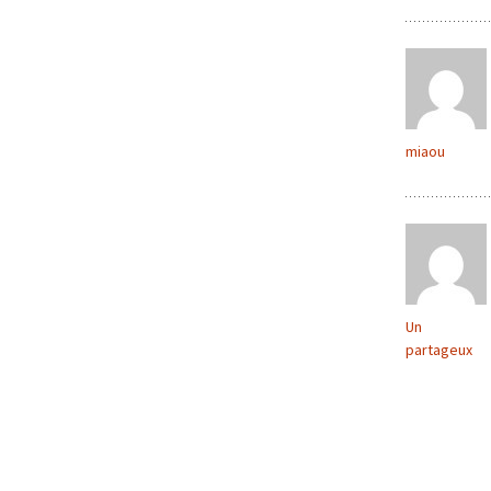
miaou
Un
partageux