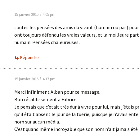
15 janvier 2015 à 4:05 pm
toutes les pensées des amis du vivant (humain ou pas) pour
ont toujours défendu les vraies valeurs, et la meilleure part
humain. Pensées chaleureuses…
Répondre
15 janvier 2015 à 4:17 pm
Merci infiniment Alban pour ce message.
Bon rétablissement à Fabrice.
Je pensais que c’était très dur à vivre pour lui, mais j’étais 
qu’il était absent le jour de la tuerie, puisque je n’avais ent
nom sur aucun média.
C’est quand même incroyable que son nom n’ait jamais été 