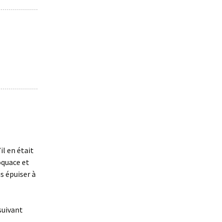
il en était
oquace et
s épuiser à
 suivant