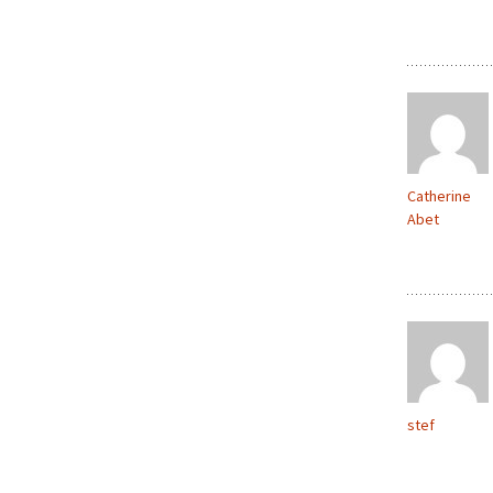
Catherine
Abet
stef