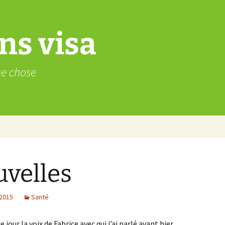
ns visa
me chose
velles
 2015
Santé
e jour la voix de Fabrice avec qui j’ai parlé avant hier.