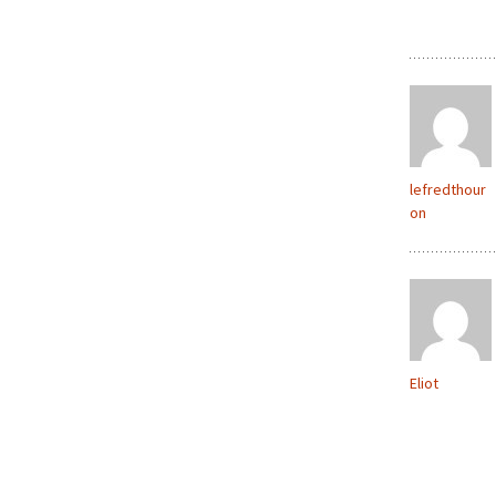
lefredthour
on
Eliot