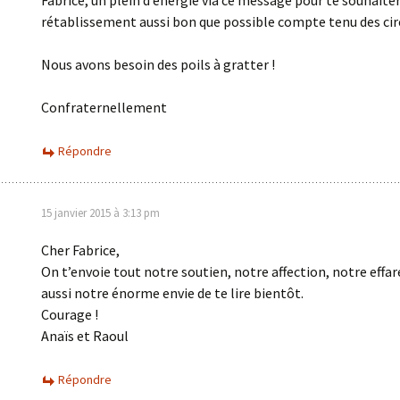
Fabrice, un plein d’énergie via ce message pour te souhaite
rétablissement aussi bon que possible compte tenu des ci
Nous avons besoin des poils à gratter !
Confraternellement
Répondre
15 janvier 2015 à 3:13 pm
Cher Fabrice,
On t’envoie tout notre soutien, notre affection, notre effa
aussi notre énorme envie de te lire bientôt.
Courage !
Anaïs et Raoul
Répondre