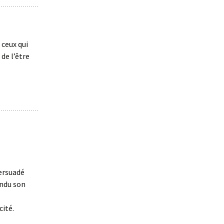
 ceux qui
 de l’être
persuadé
endu son
cité.