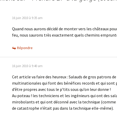
16 juin 2010 à 9:35 am
Quand nous aurons décidé de monter vers les châteaux pour 
feu, nous saurons très exactement quels chemins emprunte
Répondre
16 juin 2010 à 9:40 am
Cet article va faire des heureux : Salauds de gros patrons de
multinationales qui font des bénéfices records et qui sont 
d’être propres avec tous le p’tits sous qu’on leur donne !
Au poteau ! les techniciens et les ingénieurs qui ont des sal
mirobolants et qui ont déconné avec la technique (comme s
de catastrophe n’était pas dans la technique elle-même).