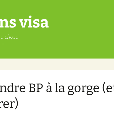
ns visa
me chose
ndre BP à la gorge (e
rer)