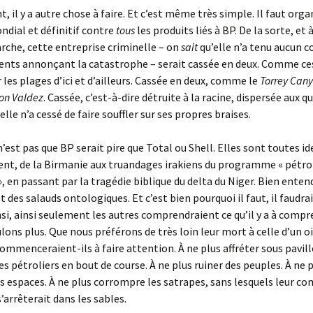
 il y a autre chose à faire. Et c’est même très simple. Il faut orga
dial et définitif contre
tous
les produits liés à BP. De la sorte, et
rche, cette entreprise criminelle – on
sait
qu’elle n’a tenu aucun 
ents annonçant la catastrophe – serait cassée en deux. Comme c
 les plages d’ici et d’ailleurs. Cassée en deux, comme le
Torrey Can
on Valdez
. Cassée, c’est-à-dire détruite à la racine, dispersée aux q
lle n’a cessé de faire souffler sur ses propres braises.
n’est pas que BP serait pire que Total ou Shell. Elles sont toutes id
lent, de la Birmanie aux truandages irakiens du programme « pétro
», en passant par la tragédie biblique du delta du Niger. Bien enten
 des salauds ontologiques. Et c’est bien pourquoi il faut, il faudrai
nsi, ainsi seulement les autres comprendraient ce qu’il y a à comp
lons plus. Que nous préférons de très loin leur mort à celle d’un oi
ommenceraient-ils à faire attention. À ne plus affréter sous pavil
es pétroliers en bout de course. À ne plus ruiner des peuples. À ne 
s espaces. À ne plus corrompre les satrapes, sans lesquels leur 
’arrêterait dans les sables.