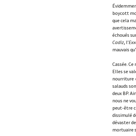
Évidemment,
boycott mon
que cela ma
avertissem
échoués sur
Cadiz
, l’
Exx
mauvais qu’e
Cassée. Ce 
Elles se va
nourriture 
salauds sont
deux BP. Ai
nous ne vou
peut-être c
dissimulé d
dévaster de
mortuaire s