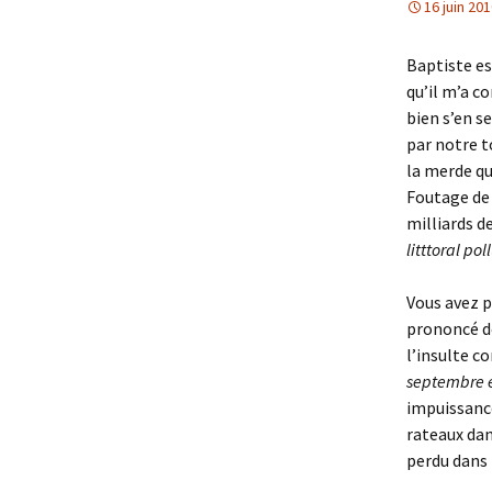
16 juin 20
Baptiste es
qu’il m’a c
bien s’en se
par notre t
la merde qu’
Foutage de 
milliards d
litttoral po
Vous avez p
prononcé de
l’insulte co
septembre 
impuissance
rateaux dan
perdu dans