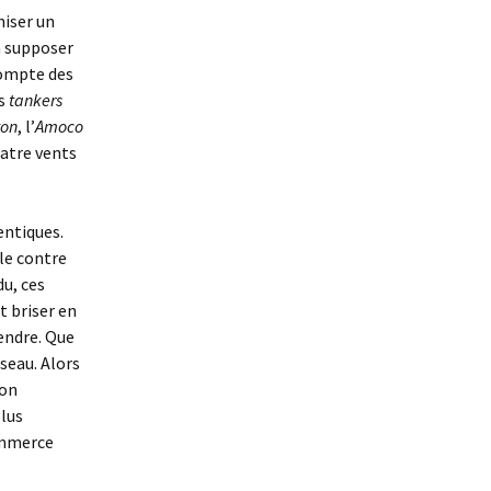
niser un
 à supposer
compte des
es
tankers
yon
, l’
Amoco
uatre vents
entiques.
le contre
du, ces
t briser en
rendre. Que
seau. Alors
lon
plus
commerce