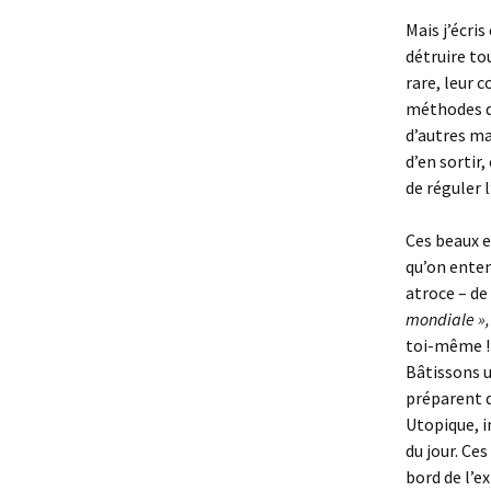
Mais j’écris
détruire to
rare, leur 
méthodes d’
d’autres ma
d’en sortir,
de réguler 
Ces beaux e
qu’on enten
atroce – de
mondiale »
toi-même ! 
Bâtissons u
préparent d
Utopique, i
du jour. Ce
bord de l’e