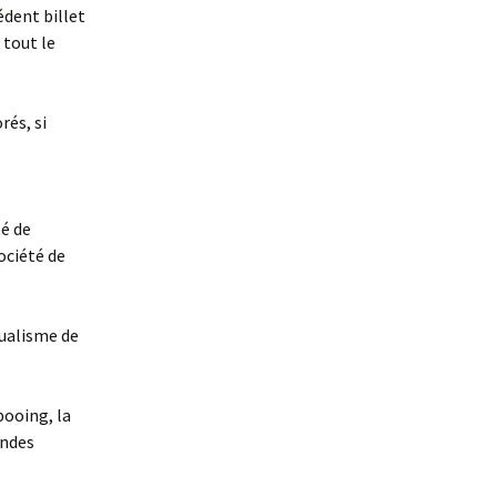
édent billet
 tout le
rés, si
é de
ociété de
dualisme de
pooing, la
andes