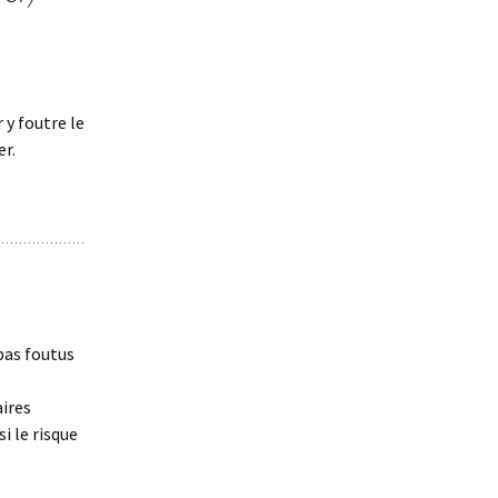
y foutre le
r.
pas foutus
aires
i le risque