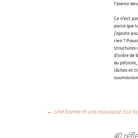
l’avenir dev
Ce n’est pas
parce que l
j’ajoute po
rien ? Pour
structures
d’ordre de 
du pétrole,
lâches et t
soumission 
Navigation
←
Une bonne et une mauvaise (sur la
des
40 réfl