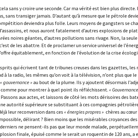
 cela sans y croire une seconde. Car ma vérité est bien plus directe. I
us, sans transiger jamais. D’autant qu’à mesure que le pétrole devi
compétition deviendra plus folle. Leurs moyens de gangsters se c
assassins, et nous auront fatalement d’autres explosions de pla
rées noires géantes, d’autres pollutions sans rivage. Non, la seul
 c’est de les abattre. Et de proclamer un service universel de l’éner
l’offre équitablement, en fonction de l’évolution de la crise écologi
sprits qui écrivent tant de tribunes creuses dans les gazettes, le
d à la radio, les mêmes qu’on voit à la télévision, n’ont plus que l
« gouvernance »
au bout de la plume. Ils y ajoutent désormais l’adj
,
comme pour montrer à quel point ils réfléchissent.
« Gouvernance
Passons aux actes, et laissons de côté les mots dérisoires des bat
ne autorité supérieure se substituant à ces compagnies pétrolière
éjà leur reconversion dans ces
« énergies propres »
chères au cœur
mpossible, délirant ? Bien moins que les misérables croyances des
s derniers ne pensent-ils pas que leur monde malade, perpétuelle
xplosion finale, épuisé comme le serait un roquentin de 120 ans, a 