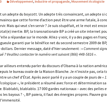
10
Développement
,
Industrie et propagande
,
Mouvement écologiste
t un adepte du boycott. Un adepte très convaincant, un adepte si
onvaincu que cette forme d’action peut être une arme fatale, à con
rvir. Mais qui veut s’en servir ? Je suis stupéfait, et le mot est encor
otal(e) inertie. BP, la transnationale BP a créé un site internet pou
elle a répandue sur le monde. Allez-y voir, il y a des pages en franç
gueule garanti par le bénéfice net du second semestre 2009 de BP,
e dollars. Dernier message, daté d’hier seulement : «
Comment signa
llué ? Veuillez contacter le numéro vert suivant (866) 448-5816 »
.
ar ailleurs entendu parler du discours d’Obama à la nation américa
puis le bureau ovale de la Maison Blanche. Je n’insiste pas, cela t
ntre un chef d’État. Après avoir parlé il y a un couple de jours de
« 1
écologique »
, le président a résumé avec force et détermination s
. Blablabli, blablablo. 17 000 gardes nationaux – avec des pelles e
s les bayous ? -, BP paiera, il faut des énergies propres. Pauvre g
 l’immensité.