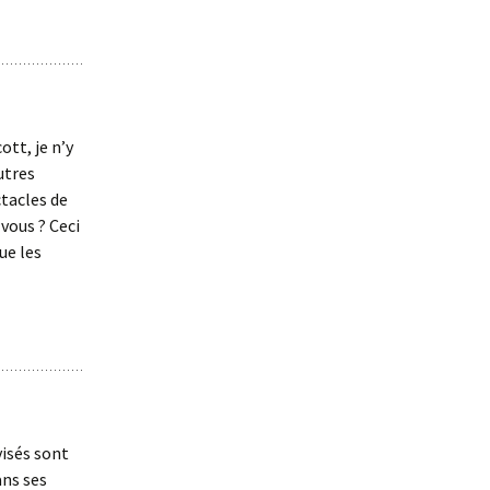
tt, je n’y
utres
ctacles de
vous ? Ceci
ue les
isés sont
ans ses