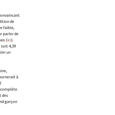
 convaincant
dition de
e faible,
r parler de
ais (
ici
).
 soit 4,39
ler un
ine,
ournerait à
1
a complète
t des
rand garçon