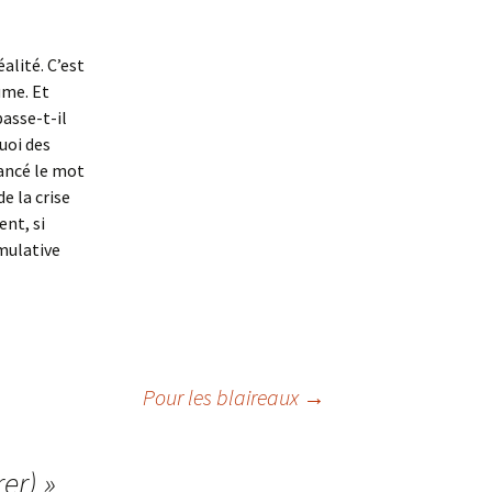
éalité. C’est
ume. Et
passe-t-il
uoi des
ancé le mot
e la crise
nt, si
umulative
Pour les blaireaux
→
rer)
»