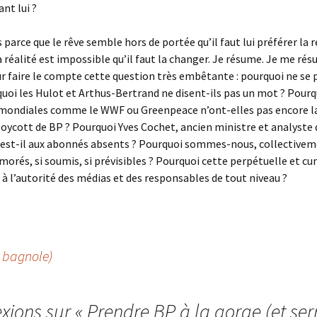
ant lui ?
 parce que le rêve semble hors de portée qu’il faut lui préférer la r
a réalité est impossible qu’il faut la changer. Je résume. Je me rés
ur faire le compte cette question très embêtante : pourquoi ne se 
quoi les Hulot et Arthus-Bertrand ne disent-ils pas un mot ? Pourq
 mondiales comme le WWF ou Greenpeace n’ont-elles pas encore l
boycott de BP ? Pourquoi Yves Cochet, ancien ministre et analyste d
 est-il aux abonnés absents ? Pourquoi sommes-nous, collectiveme
imorés, si soumis, si prévisibles ? Pourquoi cette perpétuelle et c
à l’autorité des médias et des responsables de tout niveau ?
 bagnole)
exions sur «
Prendre BP à la gorge (et ser