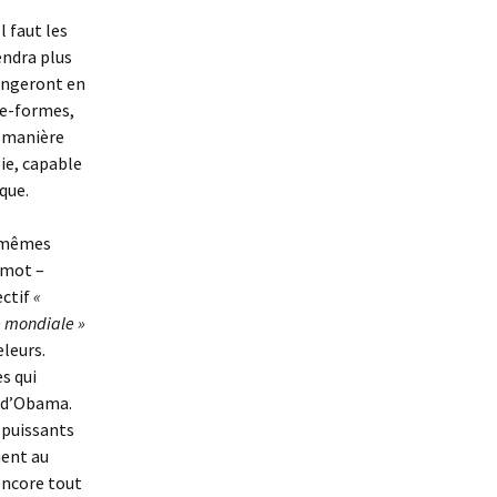
l faut les
endra plus
hangeront en
te-formes,
e manière
gie, capable
que.
s mêmes
e mot –
ectif
«
 mondiale »
eleurs.
s qui
 d’Obama.
 puissants
ment au
encore tout