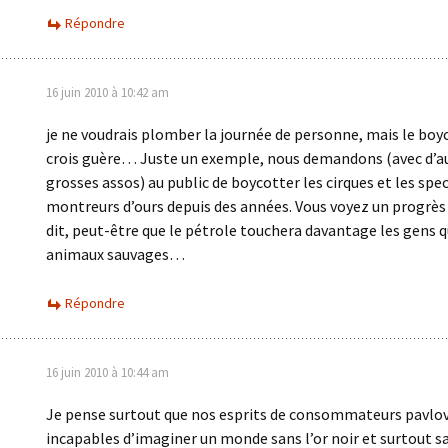
Répondre
16 juin 2010 à 10:42 am
je ne voudrais plomber la journée de personne, mais le boyco
crois guère… Juste un exemple, nous demandons (avec d’a
grosses assos) au public de boycotter les cirques et les spe
montreurs d’ours depuis des années. Vous voyez un progrès 
dit, peut-être que le pétrole touchera davantage les gens q
animaux sauvages…
Répondre
16 juin 2010 à 10:44 am
Je pense surtout que nos esprits de consommateurs pavlov
incapables d’imaginer un monde sans l’or noir et surtout s