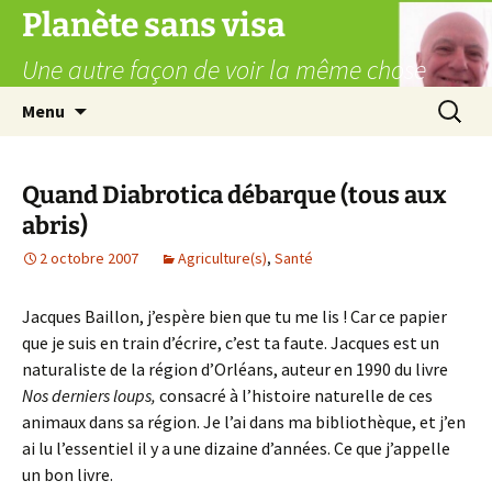
Aller
Planète sans visa
au
Une autre façon de voir la même chose
contenu
Recherc
Menu
Quand Diabrotica débarque (tous aux
abris)
2 octobre 2007
Agriculture(s)
,
Santé
Jacques Baillon, j’espère bien que tu me lis ! Car ce papier
que je suis en train d’écrire, c’est ta faute. Jacques est un
naturaliste de la région d’Orléans, auteur en 1990 du livre
Nos derniers loups,
consacré à l’histoire naturelle de ces
animaux dans sa région. Je l’ai dans ma bibliothèque, et j’en
ai lu l’essentiel il y a une dizaine d’années. Ce que j’appelle
un bon livre.