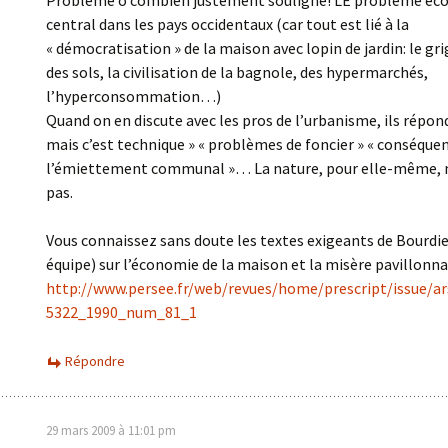
Problème ô combien justement souligné! LE problème éco
central dans les pays occidentaux (car tout est lié à la
« démocratisation » de la maison avec lopin de jardin: le g
des sols, la civilisation de la bagnole, des hypermarchés,
l’hyperconsommation…)
Quand on en discute avec les pros de l’urbanisme, ils répond
mais c’est technique » « problèmes de foncier » « conséque
l’émiettement communal »… La nature, pour elle-même,
pas.
Vous connaissez sans doute les textes exigeants de Bourdie
équipe) sur l’économie de la maison et la misère pavillonna
http://www.persee.fr/web/revues/home/prescript/issue/a
5322_1990_num_81_1
Répondre
29 mars 2009 à 11:01 pm