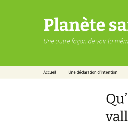
Aller
au
contenu
Planète sa
Une autre façon de voir la mê
Accueil
Une déclaration d’intention
Qu’
val