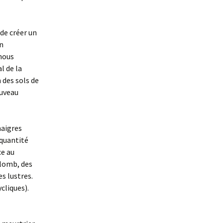
de créer un
Un
 nous
l de la
 des sols de
ouveau
maigres
 quantité
ce au
plomb, des
es lustres.
cliques).