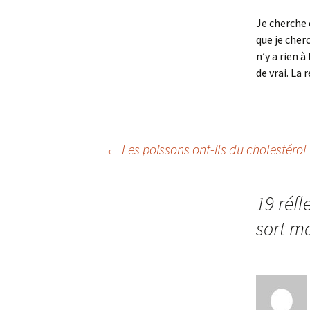
Je cherche 
que je cher
n’y a rien à
de vrai. La 
Navigation
←
Les poissons ont-ils du cholestérol 
des
19 réfl
sort m
articles