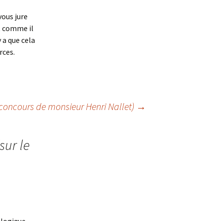
vous jure
et comme il
y a que cela
rces.
 concours de monsieur Henri Nallet)
→
sur le