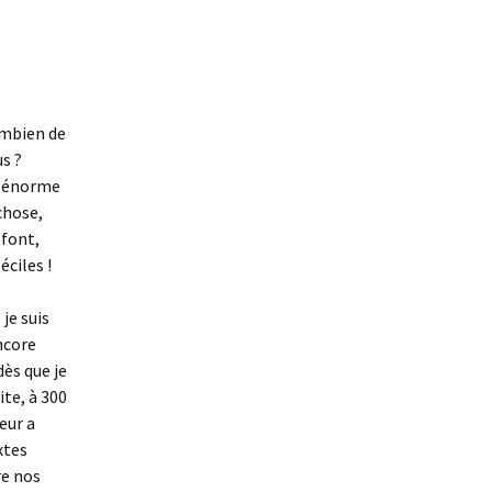
ombien de
s ?
ne énorme
 chose,
 font,
ciles !
 je suis
encore
dès que je
ite, à 300
eur a
xtes
re nos