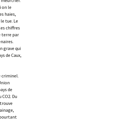
 meurtrier.
i on le
es haies,
le tue. Le
es chiffres
 terre par
énaires.
n grave qui
ays de Caux,
 criminel.
Union
pays de
u CO2. Du
 trouve
rainage,
 pourtant