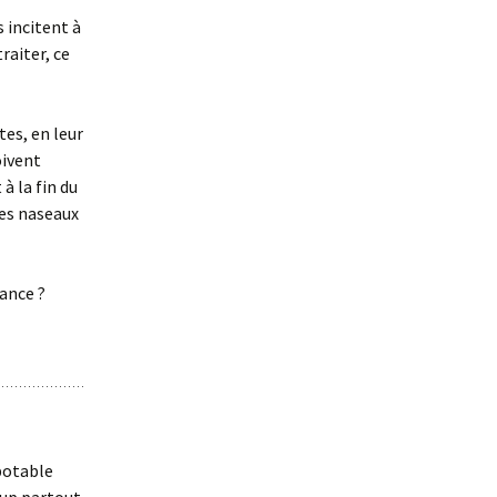
s incitent à
raiter, ce
tes, en leur
oivent
à la fin du
les naseaux
ance ?
 potable