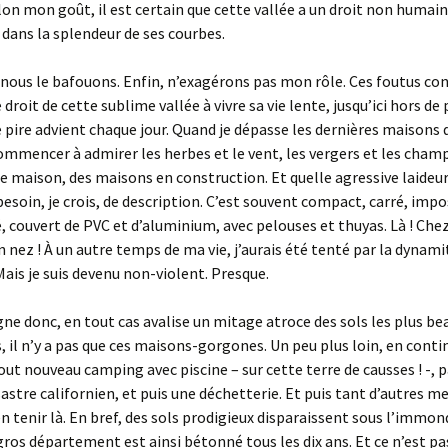
lon mon goût, il est certain que cette vallée a un droit non humain
, dans la splendeur de ses courbes.
, nous le bafouons. Enfin, n’exagérons pas mon rôle. Ces foutus co
droit de cette sublime vallée à vivre sa vie lente, jusqu’ici hors de
le pire advient chaque jour. Quand je dépasse les dernières maisons d
commencer à admirer les herbes et le vent, les vergers et les champs
e maison, des maisons en construction. Et quelle agressive laideur
besoin, je crois, de description. C’est souvent compact, carré, impo
é, couvert de PVC et d’aluminium, avec pelouses et thuyas. Là ! Chez
nez ! À un autre temps de ma vie, j’aurais été tenté par la dynamite
Mais je suis devenu non-violent. Presque.
gne donc, en tout cas avalise un mitage atroce des sols les plus bea
s, il n’y a pas que ces maisons-gorgones. Un peu plus loin, en conti
out nouveau camping avec piscine – sur cette terre de causses ! -, 
astre californien, et puis une déchetterie. Et puis tant d’autres me
n tenir là. En bref, des sols prodigieux disparaissent sous l’immon
gros département est ainsi bétonné tous les dix ans. Et ce n’est pa