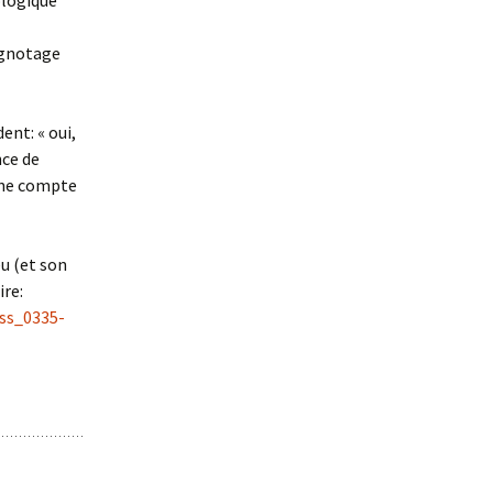
logique
rignotage
ent: « oui,
nce de
 ne compte
u (et son
ire:
rss_0335-