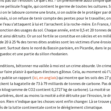
ons pas sur l’érosion. Ce que c’est ? Un phénomène aussi simple que
ne pellicule fragile, qui contient le germe de toutes les cultures. S
si on le laboure comme une brute, si on oublie de le protéger par d
isés, si on refuse de tenir compte des pentes pour le travailler, on 
l’eau s’attaquent à lui et l’arrachent à la roche-mère. En France, l
fonction des usages du sol. Chaque année, entre 0,5 et 20 tonnes de
 ainsi détruits. Or un sol fertile se constitue en siècles et en mill
de 20 à 25 % des terres dites arables sont les victimes d’une érosio
nt. Surtout dans le nord du Bassin parisien, en Picardie, dans le p
guedoc et une partie du sillon rhodanien.
nditions, bétonner ma vallée à moi est un crime absurde. Un crime
 faire plaisir à quelques électeurs gâteux. Cela, au moment où l’
 publie un rapport (
ici, en anglais
) qui montre que les sols des 27 
ckent la bagatelle de 73 à 79 milliards de tonnes de carbone. Pas d
 kilogramme de CO2 contient 0,2727 kg de carbone). La moitié se
urbières, dont au moins la moitié a été détruite par l’érosion, le d
ion. Rien n’indique que les choses vont enfin changer. Là se trouve
lés de la lutte continentale contre le dérèglement climatique.