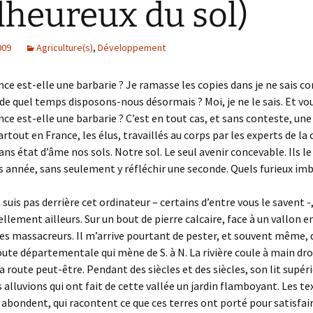
heureux du sol)
009
Agriculture(s)
,
Développement
nce est-elle une barbarie ? Je ramasse les copies dans je ne sais c
de quel temps disposons-nous désormais ? Moi, je ne le sais. Et vou
nce est-elle une barbarie ? C’est en tout cas, et sans conteste, u
rtout en France, les élus, travaillés au corps par les experts de la
ans état d’âme nos sols. Notre sol. Le seul avenir concevable. Ils le
 année, sans seulement y réfléchir une seconde. Quels furieux imbé
suis pas derrière cet ordinateur – certains d’entre vous le savent -,
ellement ailleurs. Sur un bout de pierre calcaire, face à un vallon 
les massacreurs. Il m’arrive pourtant de pester, et souvent même, 
oute départementale qui mène de S. à N. La rivière coule à main dro
a route peut-être. Pendant des siècles et des siècles, son lit supéri
s alluvions qui ont fait de cette vallée un jardin flamboyant. Les te
 abondent, qui racontent ce que ces terres ont porté pour satisfai