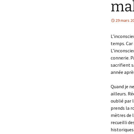
mal
29 mars 2
L’inconscie
temps. Car 
L’inconscie
connerie. Pa
sacrifient s
année après
Quand je ne 
ailleurs. Ré
oublié par 
prends la r
mètres de l
recueilli de
historiques