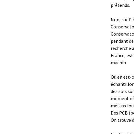
prétends.
Non, car l’
Conservatoi
Conservatoi
pendant des
recherche a
France, est
machin.
Où en est-o
échantillon
des sols su
moment où i
métaux lour
Des PCB (p
On trouve d