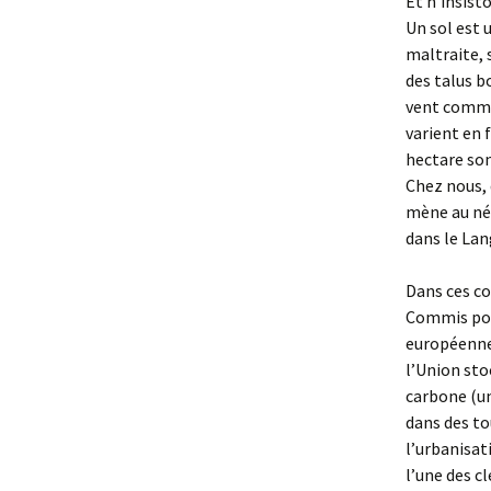
Et n’insist
Un sol est u
maltraite, 
des talus bo
vent comme 
varient en 
hectare sont
Chez nous, 
mène au néa
dans le Lan
Dans ces co
Commis pour
européenne
l’Union sto
carbone (un
dans des to
l’urbanisat
l’une des c