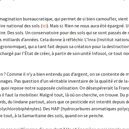
imagination bureaucratique, qui permet de si bien camoufler, vient 
re national des sols (
ici
). Mais si. Rien ne nous aura été épargné. 
re. Des sols. Un conservatoire pour des sols qui se sont passés de
 milliards d’années. Cela donne à réfléchir. L’Inra (Institut nationa
gronomique), qui a tant fait depuis sa création pour la destruction
 chargé par l’État de créer, à partir de son unité Infosol, ce tout n
n ? Comme il n’y a bien entendu pas d’argent, on se contente de 
nages. Pas question d’un véritable inventaire de la qualité
et
de la
r quoi repose notre supposée civilisation. On désespérerait la Fran
l faut la mobiliser. Malgré tout, là où on cherche, on trouve. Du 
ds, du lindane partout, alors que ce pesticide est interdit depuis d
olychlorobiphényles). Des HAP (hydrocarbures aromatiques polycy
e tout, à la Samaritaine des sols, quand on se penche.