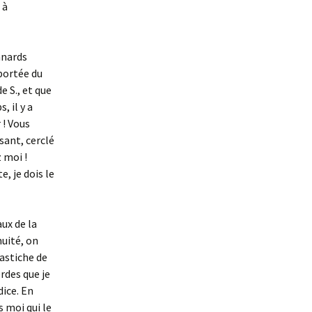
 à
nnards
 portée du
e S., et que
, il y a
 ! Vous
sant, cerclé
 moi !
, je dois le
ux de la
nuité, on
pastiche de
rdes que je
dice. En
s moi qui le