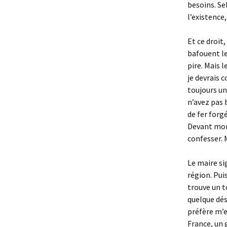
besoins. Se
l’existence
Et ce droit
bafouent le 
pire. Mais 
je devrais 
toujours un
n’avez pas 
de fer forg
Devant mon 
confesser. 
Le maire si
région. Pui
trouve un t
quelque dés
préfère m’e
France, un 