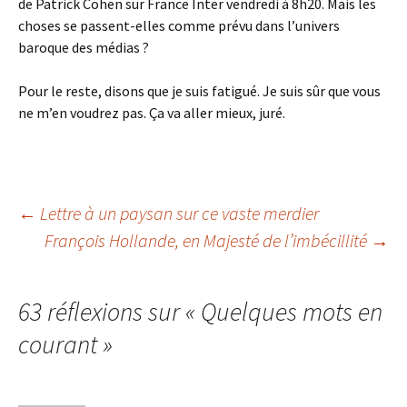
de Patrick Cohen sur France Inter vendredi à 8h20. Mais les
choses se passent-elles comme prévu dans l’univers
baroque des médias ?
Pour le reste, disons que je suis fatigué. Je suis sûr que vous
ne m’en voudrez pas. Ça va aller mieux, juré.
Navigation
←
Lettre à un paysan sur ce vaste merdier
François Hollande, en Majesté de l’imbécillité
→
des
63 réflexions sur «
Quelques mots en
articles
courant
»