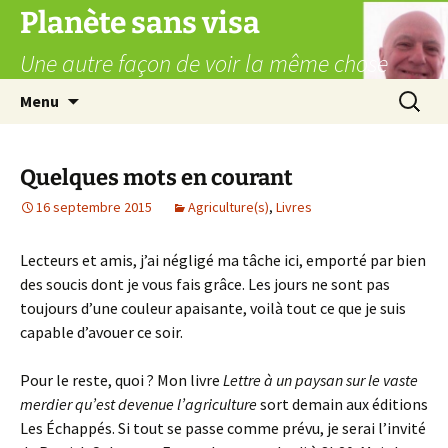
Aller
Planète sans visa
au
Une autre façon de voir la même chose
contenu
Recherc
Menu
Quelques mots en courant
16 septembre 2015
Agriculture(s)
,
Livres
Lecteurs et amis, j’ai négligé ma tâche ici, emporté par bien
des soucis dont je vous fais grâce. Les jours ne sont pas
toujours d’une couleur apaisante, voilà tout ce que je suis
capable d’avouer ce soir.
Pour le reste, quoi ? Mon livre
Lettre à un paysan sur le vaste
merdier qu’est devenue l’agriculture
sort demain aux éditions
Les Échappés. Si tout se passe comme prévu, je serai l’invité