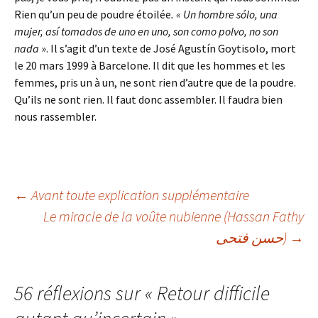
Rien qu’un peu de poudre étoilée
.
« Un hombre sólo
,
una
mujer, así
tomados de
uno en uno, son como polvo, no son
nada
». Il s’agit d’un texte de José Agustín Goytisolo, mort
le 20 mars 1999 à Barcelone. Il dit que les hommes et les
femmes, pris un à un, ne sont rien d’autre que de la poudre.
Qu’ils ne sont rien. Il faut donc assembler. Il faudra bien
nous rassembler.
Navigation
←
Avant toute explication supplémentaire
Le miracle de la voûte nubienne (Hassan Fathy
حسن فتحى)
→
des
articles
56 réflexions sur «
Retour difficile