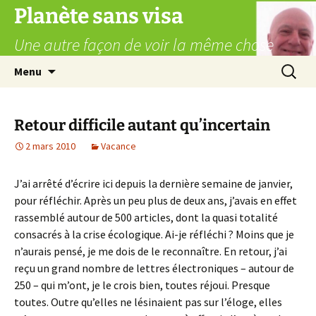
Aller
Planète sans visa
au
Une autre façon de voir la même chose
contenu
Recherc
Menu
Retour difficile autant qu’incertain
2 mars 2010
Vacance
J’ai arrêté d’écrire ici depuis la dernière semaine de janvier,
pour réfléchir. Après un peu plus de deux ans, j’avais en effet
rassemblé autour de 500 articles, dont la quasi totalité
consacrés à la crise écologique. Ai-je réfléchi ? Moins que je
n’aurais pensé, je me dois de le reconnaître. En retour, j’ai
reçu un grand nombre de lettres électroniques – autour de
250 – qui m’ont, je le crois bien, toutes réjoui. Presque
toutes. Outre qu’elles ne lésinaient pas sur l’éloge, elles