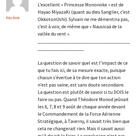
L’excellent « Princesse Mononoke » est de
Hayao MiyazaKi (quant au dieu Sanglier, c’est
Hacène
OkkotonUshi). Sylvain ne me démentira pas,
c’est à voir, de même que « Nausicaä de la
vallée du vent ».
______________________________________
___________________
La question de savoir quel est l’impact de ce
que tu fais ici, de sa mesure exacte, puisque
chacun s’évertue à te dire que ton action
n’est pas vaine, est sans doute secondaire.
La question est plutôt de savoir si tu DOIS le
faire ou pas. Quand Théodore Monod jeûnait
les 6, 7, 8 et 9 août de chaque année devant
le Commandement de la Force Aérienne
Stratégique, à Taverny, il savait très bien que
cela ne changerait rien. Mais il savait aussi
qu’il devait le faire. La conclusion n’est pas