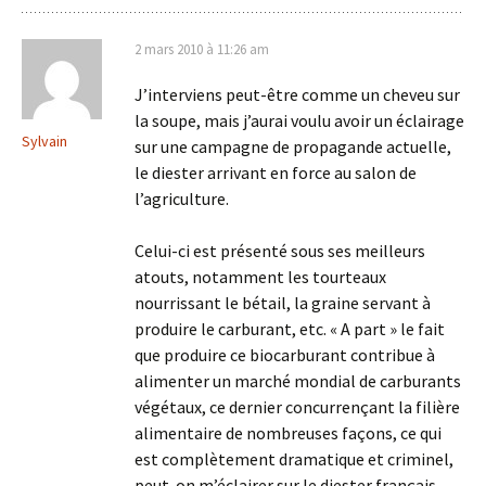
2 mars 2010 à 11:26 am
J’interviens peut-être comme un cheveu sur
la soupe, mais j’aurai voulu avoir un éclairage
Sylvain
sur une campagne de propagande actuelle,
le diester arrivant en force au salon de
l’agriculture.
Celui-ci est présenté sous ses meilleurs
atouts, notamment les tourteaux
nourrissant le bétail, la graine servant à
produire le carburant, etc. « A part » le fait
que produire ce biocarburant contribue à
alimenter un marché mondial de carburants
végétaux, ce dernier concurrençant la filière
alimentaire de nombreuses façons, ce qui
est complètement dramatique et criminel,
peut-on m’éclairer sur le diester français,