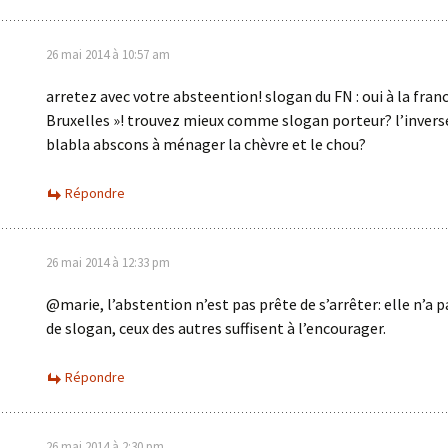
26 mai 2014 à 10:57 am
arretez avec votre absteention! slogan du FN : oui à la fran
Bruxelles »! trouvez mieux comme slogan porteur? l’invers
blabla abscons à ménager la chèvre et le chou?
Répondre
26 mai 2014 à 12:33 pm
@marie, l’abstention n’est pas prête de s’arrêter: elle n’a 
de slogan, ceux des autres suffisent à l’encourager.
Répondre
26 mai 2014 à 2:30 pm