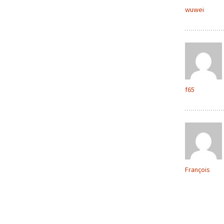
wuwei
f65
François