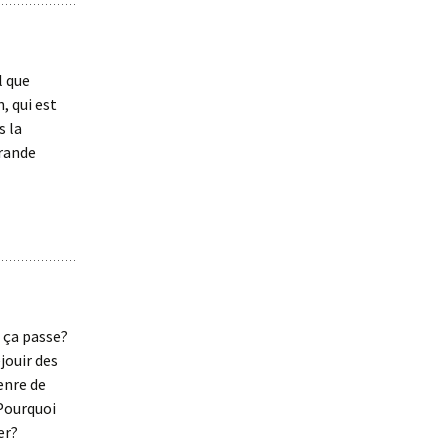
l que
, qui est
s la
grande
 ça passe?
jouir des
enre de
Pourquoi
er?