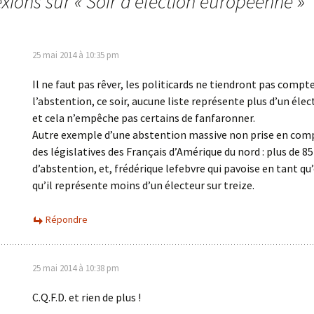
exions sur «
Soir d’élection européenne
»
25 mai 2014 à 10:35 pm
Il ne faut pas rêver, les politicards ne tiendront pas compt
l’abstention, ce soir, aucune liste représente plus d’un élect
et cela n’empêche pas certains de fanfaronner.
Autre exemple d’une abstention massive non prise en comp
des législatives des Français d’Amérique du nord : plus de 8
d’abstention, et, frédérique lefebvre qui pavoise en tant qu
qu’il représente moins d’un électeur sur treize.
Répondre
25 mai 2014 à 10:38 pm
C.Q.F.D. et rien de plus !