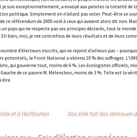
nt je suis exceptionnellement, a envoyé aux pelotes la totalité de l
ion politique. Simplement en n’allant pas voter. Peut-être se so
de ce référendum de 2005 volé à ceux qui avaient alors dit non. Ma
s un pays qui ne respecte pas ses principes déclarés, tout le monde
 Eh bien, moi, je me contrefous de leurs résultats et de leurs com
ombre d’électeurs inscrits, qui ne rejoint d’ailleurs pas – pourquoi
rs potentiels, le Front National a obtenu 10 % des suffrages. L’UMP
liste, qui gouverne tout, moins de 6 %. Les écologistes officiels, mo
 Gauche de ce pauvre M. Mélenchon, moins de 3 %. Telle est la vérité
 dire.
iste et à Halliburton
Das Volk hat das Vertrauen d