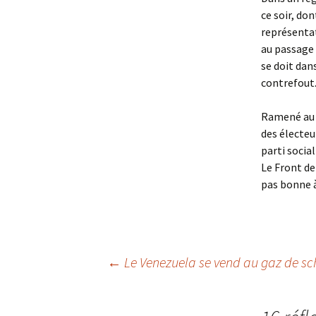
ce soir, do
représentat
au passage 
se doit dan
contrefout.
Ramené au n
des électeu
parti socia
Le Front de
pas bonne à
Navigation
←
Le Venezuela se vend au gaz de sch