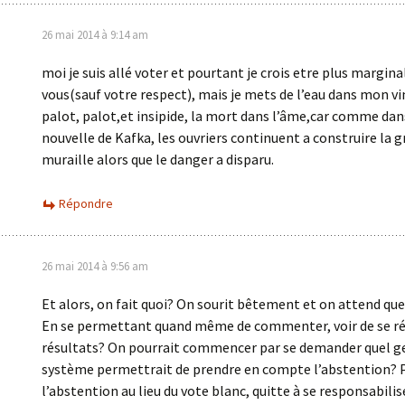
26 mai 2014 à 9:14 am
moi je suis allé voter et pourtant je crois etre plus margina
vous(sauf votre respect), mais je mets de l’eau dans mon vin
palot, palot,et insipide, la mort dans l’âme,car comme dan
nouvelle de Kafka, les ouvriers continuent a construire la 
muraille alors que le danger a disparu.
Répondre
26 mai 2014 à 9:56 am
Et alors, on fait quoi? On sourit bêtement et on attend que
En se permettant quand même de commenter, voir de se ré
résultats? On pourrait commencer par se demander quel g
système permettrait de prendre en compte l’abstention? 
l’abstention au lieu du vote blanc, quitte à se responsabilis