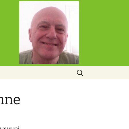
Rechercher :
enne
a majorité