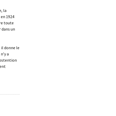
, la
 en 1924
tre toute
r dans un
 il donne le
 n’y a
abstention
ment