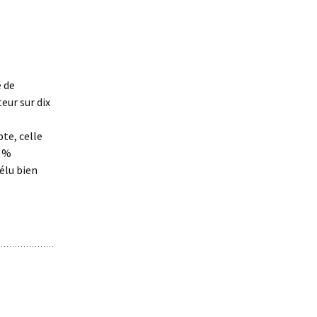
e de
eur sur dix
te, celle
5 %
’élu bien