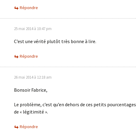
Répondre
25 mai 2014 à 10:47 pm
C’est une vérité plutôt très bonne à lire.
Répondre
26 mai 2014 à 12:18 am
Bonsoir Fabrice,
Le problème, c’est qu’en dehors de ces petits pourcentages, 
de « légitimité ».
Répondre