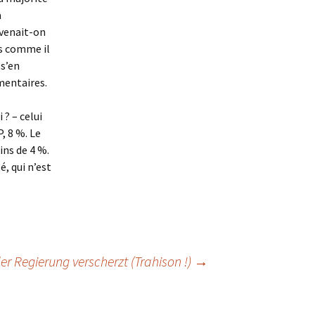
a
uvenait-on
is comme il
 s’en
mentaires.
 ? – celui
, 8 %. Le
ins de 4 %.
, qui n’est
er Regierung verscherzt (Trahison !)
→