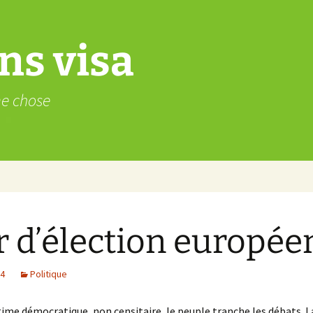
ns visa
me chose
r d’élection europé
14
Politique
ime démocratique, non censitaire, le peuple tranche les débats. L