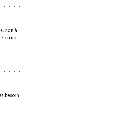
ce, non à
e? ou un
pas besoin