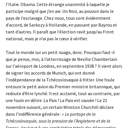
l’Italie. Obama. Cette étrange unanimité à laquelle je
participe malgré que j’en aie. Un Noir, au pouvoir dans le
pays de l’esclavage. Chez nous, tous sont évidemment
d’accord, de Sarkozy à Hollande, en passant par Bayrou et
tant d’autres. Il paraît que l’élection ravit jusqu’au Front
national, mais je n’ai pas le cœur à vérifier.
Tout le monde sur un petit nuage, donc. Pourquoi faut-il
que je pense, moi, à l’atterrissage de Neville Chamberlain
sur l’aéroport de Londres, en septembre 1938 ? Il vient alors
de signer les accords de Munich, qui ont donné
l’indépendance de la Tchécoslovaquie à Hitler. Une foule
entoure le petit avion du Premier ministre britannique, qui
redoute d’être lynché. Il est acclamé, tout au contraire, par
une foule en délire. La Paix ! La Paix est sauvée ! Le 21
novembre suivant, un certain Winston Churchill déclare
dans l’indifférence générale :
« Le partage de la
Tchécoslovaquie, sous la pression de l’Angleterre et de la
France, équivaut à une capitulation totale des démocraties