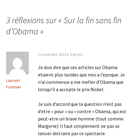
des
3 réflexions sur «
Sur la fin sans fin
articles
d’Obama
»
5 novembre 2014 à 3:06 pm
Je dois dire que ces articles sur Obama
etaient plus lucides que moi a l’epoque. Je
Laurent
n’ai commence a me mefier d’Obama que
Fournier
lorsqu’il a accepte le prix Nobel.
Je suis d’accord que la question n’est pas
d’etre « pour » ou « contre » Obama, qui est
peut-etre un brave homme (tout comme
Margerie): Il faut simplement ne pas se
laisser distraire par ce spectacle.