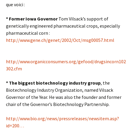
que voici :
* Former Iowa Governor
Tom Vilsack’s support of
genetically engineered pharmaceutical crops, especially
pharmaceutical corn :
http://www.gene.ch/genet/2002/Oct/msg00057.html
http://www.organicconsumers.org/gefood/drugsincorn102
302.cfm
* The biggest biotechnology industry group
, the
Biotechnology Industry Organization, named Vilsack
Governor of the Year. He was also the founder and former
chair of the Governor’s Biotechnology Partnership.
http://www.bio.org/news/pressreleases/newsitem.asp?
id=200…