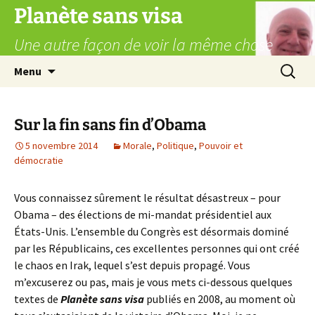
Aller
Planète sans visa
au
Une autre façon de voir la même chose
contenu
Recherc
Menu
Sur la fin sans fin d’Obama
5 novembre 2014
Morale
,
Politique
,
Pouvoir et
démocratie
Vous connaissez sûrement le résultat désastreux – pour
Obama – des élections de mi-mandat présidentiel aux
États-Unis. L’ensemble du Congrès est désormais dominé
par les Républicains, ces excellentes personnes qui ont créé
le chaos en Irak, lequel s’est depuis propagé. Vous
m’excuserez ou pas, mais je vous mets ci-dessous quelques
textes de
Planète sans visa
publiés en 2008, au moment où