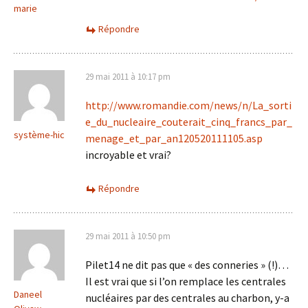
marie
Répondre
29 mai 2011 à 10:17 pm
http://www.romandie.com/news/n/La_sorti
e_du_nucleaire_couterait_cinq_francs_par_
système-hic
menage_et_par_an120520111105.asp
incroyable et vrai?
Répondre
29 mai 2011 à 10:50 pm
Pilet14 ne dit pas que « des conneries » (!)…
Il est vrai que si l’on remplace les centrales
Daneel
nucléaires par des centrales au charbon, y-a