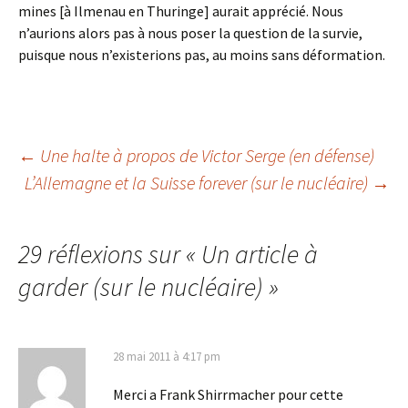
mines [à Ilmenau en Thuringe] aurait apprécié. Nous
n’aurions alors pas à nous poser la question de la survie,
puisque nous n’existerions pas, au moins sans déformation.
Navigation
←
Une halte à propos de Victor Serge (en défense)
L’Allemagne et la Suisse forever (sur le nucléaire)
→
des
29 réflexions sur «
Un article à
articles
garder (sur le nucléaire)
»
28 mai 2011 à 4:17 pm
Merci a Frank Shirrmacher pour cette