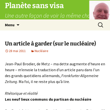
Aller
Planète sans visa
au
Une autre façon de voir la même chose
contenu
Recherc
Menu
Un article à garder (sur le nucléaire)
28 mai 2011
Nucléaire
Jean-Paul Brodier, de Metz – ma dette augmente d’heure en
heure – m’envoie la traduction d’un article paru dans l’un
des grands quotidiens allemands,
Frankfurter Allgemeine
Zeitung
. Ma foi, il ne reste plus qu’à lire.
Rhétorique et réalité
Les neuf lieux communs du partisan du nucléaire