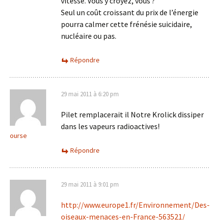
vitesse. Vous y croyez, vous ?
Seul un coût croissant du prix de l’énergie
pourra calmer cette frénésie suicidaire,
nucléaire ou pas.
Répondre
29 mai 2011 à 6:20 pm
Pilet remplacerait il Notre Krolick dissiper
dans les vapeurs radioactives!
ourse
Répondre
29 mai 2011 à 9:01 pm
http://www.europe1.fr/Environnement/Des-
oiseaux-menaces-en-France-563521/