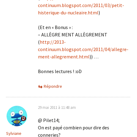
continuum.blogspot.com/2011/03/petit-
histerique-du-nucleaire.html
)
(Et en « Bonus » :
– ALLÈGRE MENT ALLÈGREMENT
(
http://2013-
continuum.blogspot.com/2011/04/allegre-
ment-allegrement.html
)) …
Bonnes lectures ! :oD
Répondre
29 mai 2011 à 11:48 am
@ Pilet14;
On est payé combien pour dire des
Sylviane
conneries?