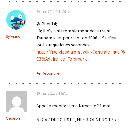
29 mai 2011 à 11:57 am
@ Pilet14;
Là; il n’y a ni tremblement de terre ni
Sylviane
Tsunamis; et pourtant en 2006…Sa c’est
joué sur quelques secondes!
http://fr.wikipedia.org/wiki/Centrale_nucl%
C3%A9aire_de_Forsmark
Répondre
29 mai 2011 à 1:53 pm
Appel à manifester à Nîmes le 31 mai.
Gedeon
NI GAZ DE SCHISTE, NI « BIOENERGIES » !