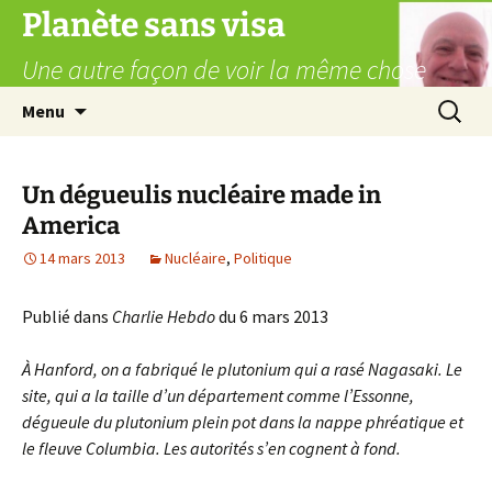
Aller
Planète sans visa
au
Une autre façon de voir la même chose
contenu
Recherc
Menu
Un dégueulis nucléaire made in
America
14 mars 2013
Nucléaire
,
Politique
Publié dans
Charlie Hebdo
du 6 mars 2013
À Hanford, on a fabriqué le plutonium qui a rasé Nagasaki. Le
site, qui a la taille d’un département comme l’Essonne,
dégueule du plutonium plein pot dans la nappe phréatique et
le fleuve Columbia. Les autorités s’en cognent à fond.