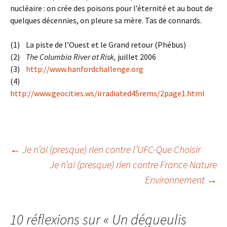
nucléaire : on crée des poisons pour l’éternité et au bout de
quelques décennies, on pleure sa mère. Tas de connards.
(1) La piste de l’Ouest et le Grand retour (Phébus)
(2)
The Columbia River at Risk,
juillet 2006
(3)
http://www.hanfordchallenge.org
(4)
http://www.geocities.ws/irradiated45rems/2page1.html
Navigation
←
Je n’ai (presque) rien contre l’UFC-Que Choisir
Je n’ai (presque) rien contre France Nature
Environnement
→
des
articles
10 réflexions sur «
Un dégueulis