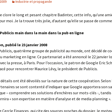
 2009
Industrie et propagande
e clore le long et pesant chapitre Badinter, cette info, qu’une ami
ur moi. Je la trouve très jolie, d’autant qu’elle se passe de comme
Publicis main dans la main dans la pub en ligne
n, publié le 23 janvier 2008
ublicis, quatrième groupe de publicité au monde, ont décidé de co
u marketing en ligne. Ce partenariat a été annoncé le 22 janvier l
vec la presse, à Paris. Pour l’occasion, le patron de Google Eric Sc
lacé pour rencontrer Maurice Lévy, le président de Publicis.
 détails ont été dévoilés sur la nature de cette coopération. Selon
rtenaires se sont contenté d’indiquer que Google apportera son sa
ue – comprendre ses solutions d’enchères sur mots-clés -, tandis
urnira « son expertise en matière d’analyse et de media planning ».
te Cercle Finances, qui cite des sources proches du dossier, le moteu