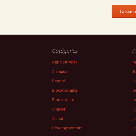
Catégories
A
Agriculture(s)
m
Animaux
f
Beauté
j
Biocarburants
o
Biodiversité
s
Chasse
ju
Climat
j
Développement
j