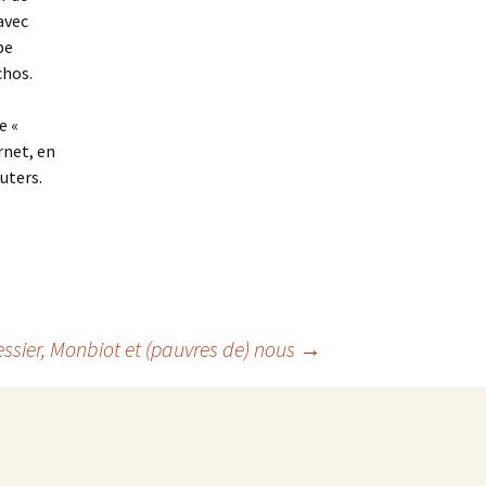
avec
pe
chos.
e «
rnet, en
uters.
ssier, Monbiot et (pauvres de) nous
→