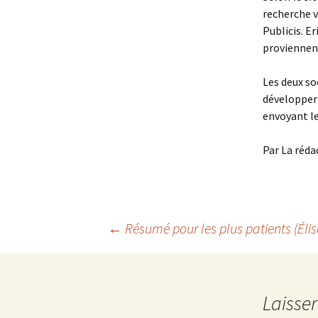
recherche v
Publicis. E
proviennent
Les deux soc
développer 
envoyant le
Par La réda
Navigation
←
Résumé pour les plus patients (Éli
des
Laisse