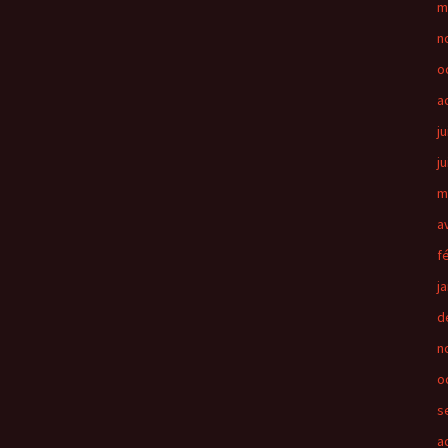
m
n
o
a
ju
j
m
a
f
j
d
n
o
s
a