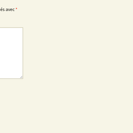
ués avec
*