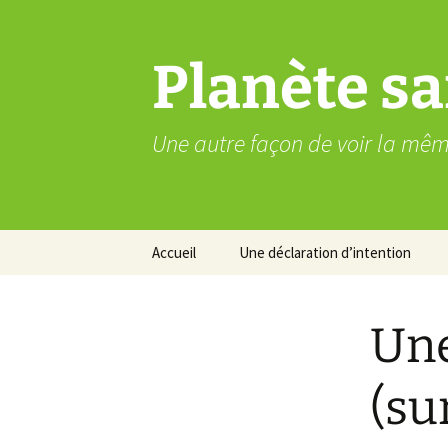
Aller
au
contenu
Planète sa
Une autre façon de voir la mê
Accueil
Une déclaration d’intention
Une
(su