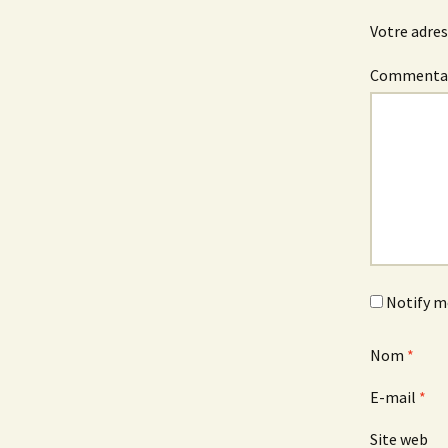
articles
Votre adres
Commenta
Notify m
Nom
*
E-mail
*
Site web