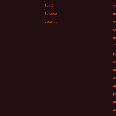
Santé
d
Science
n
Vacance
o
s
m
f
j
d
n
o
a
ju
m
a