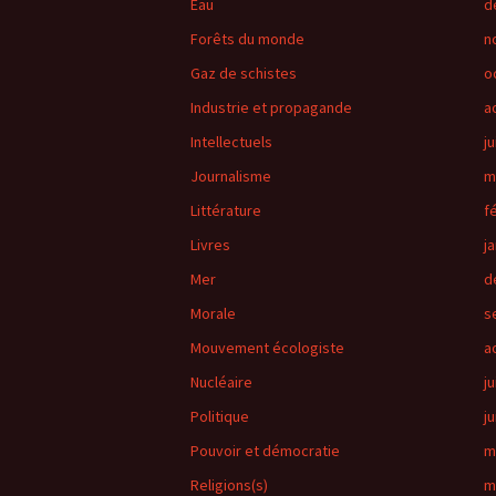
Eau
d
Forêts du monde
n
Gaz de schistes
o
Industrie et propagande
a
Intellectuels
ju
Journalisme
m
Littérature
f
Livres
j
Mer
d
Morale
s
Mouvement écologiste
a
Nucléaire
ju
Politique
j
Pouvoir et démocratie
m
Religions(s)
m