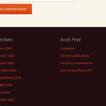
rchives
Accés Privé
ars 2025
Connexion
évrier 2025
Flux des publications
anvier 2025
Flux des commentaires
ctobre 2024
Site de WordPress-FR
eptembre 2024
illet 2024
uin 2024
anvier 2024