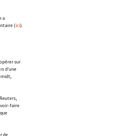
e a
ntaire (
ici
).
opérer sur
ors d’une
hmidt,
 Reuters,
voir-faire
 que
r de