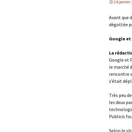
14 janvier
Avant que d
dégottée po
Google et 
La rédactio
Google et P
le marché d
rencontre a
s’était dép
Très peu de
les deux pa
technologiq
Publicis fo
Selon le si