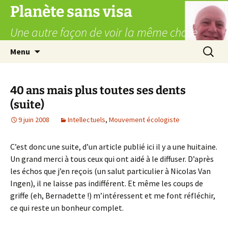
Aller
Planète sans visa
au
Une autre façon de voir la même chose
contenu
Recherc
Menu
40 ans mais plus toutes ses dents
(suite)
9 juin 2008
Intellectuels
,
Mouvement écologiste
C’est donc une suite, d’un article publié ici il y a une huitaine.
Un grand merci à tous ceux qui ont aidé à le diffuser. D’après
les échos que j’en reçois (un salut particulier à Nicolas Van
Ingen), il ne laisse pas indifférent. Et même les coups de
griffe (eh, Bernadette !) m’intéressent et me font réfléchir,
ce qui reste un bonheur complet.