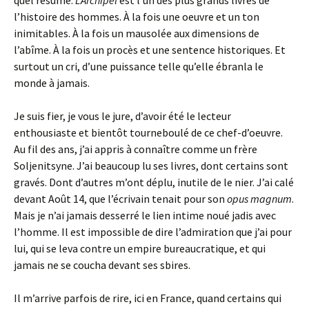
quel résumé.
L’Archipel
est l’un des plus grands livres de
l’histoire des hommes. À la fois une oeuvre et un ton
inimitables. À la fois un mausolée aux dimensions de
l’abîme. À la fois un procès et une sentence historiques. Et
surtout un cri, d’une puissance telle qu’elle ébranla le
monde à jamais.
Je suis fier, je vous le jure, d’avoir été le lecteur
enthousiaste et bientôt tourneboulé de ce chef-d’oeuvre.
Au fil des ans, j’ai appris à connaître comme un frère
Soljenitsyne. J’ai beaucoup lu ses livres, dont certains sont
gravés. Dont d’autres m’ont déplu, inutile de le nier. J’ai calé
devant Août 14, que l’écrivain tenait pour son
opus magnum
.
Mais je n’ai jamais desserré le lien intime noué jadis avec
l’homme. Il est impossible de dire l’admiration que j’ai pour
lui, qui se leva contre un empire bureaucratique, et qui
jamais ne se coucha devant ses sbires.
Il m’arrive parfois de rire, ici en France, quand certains qui