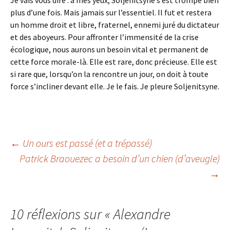
Je vais vous dire : à mes yeux, Soljenitsyne s’est trompé bien
plus d’une fois. Mais jamais sur l’essentiel. Il fut et restera
un homme droit et libre, fraternel, ennemi juré du dictateur
et des aboyeurs. Pour affronter l’immensité de la crise
écologique, nous aurons un besoin vital et permanent de
cette force morale-là. Elle est rare, donc précieuse. Elle est
si rare que, lorsqu’on la rencontre un jour, on doit à toute
force s’incliner devant elle. Je le fais. Je pleure Soljenitsyne.
Navigation
←
Un ours est passé (et a trépassé)
Patrick Braouezec a besoin d’un chien (d’aveugle)
→
des
articles
10 réflexions sur «
Alexandre