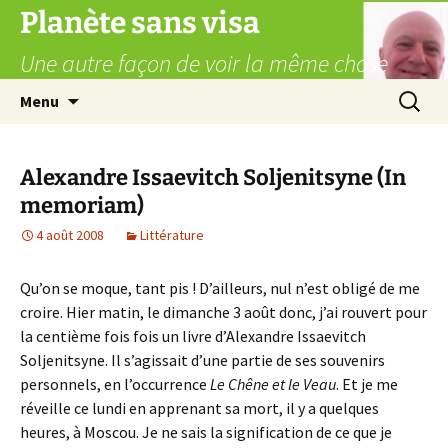
Aller
Planète sans visa
au
Une autre façon de voir la même chose
contenu
Recherc
Menu
Alexandre Issaevitch Soljenitsyne (In
memoriam)
4 août 2008
Littérature
Qu’on se moque, tant pis ! D’ailleurs, nul n’est obligé de me
croire. Hier matin, le dimanche 3 août donc, j’ai rouvert pour
la centième fois fois un livre d’Alexandre Issaevitch
Soljenitsyne. Il s’agissait d’une partie de ses souvenirs
personnels, en l’occurrence
Le Chêne et le Veau
. Et je me
réveille ce lundi en apprenant sa mort, il y a quelques
heures, à Moscou. Je ne sais la signification de ce que je