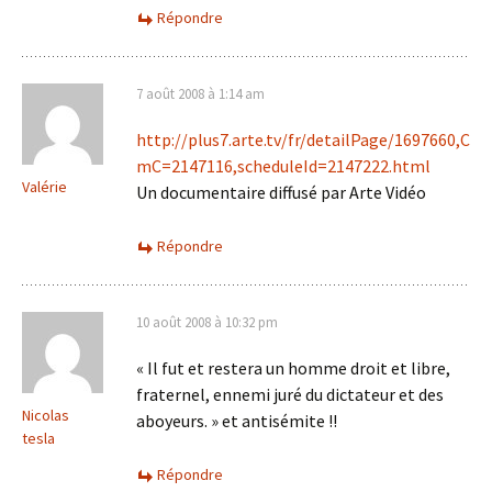
Répondre
7 août 2008 à 1:14 am
http://plus7.arte.tv/fr/detailPage/1697660,C
mC=2147116,scheduleId=2147222.html
Valérie
Un documentaire diffusé par Arte Vidéo
Répondre
10 août 2008 à 10:32 pm
« Il fut et restera un homme droit et libre,
fraternel, ennemi juré du dictateur et des
Nicolas
aboyeurs. » et antisémite !!
tesla
Répondre