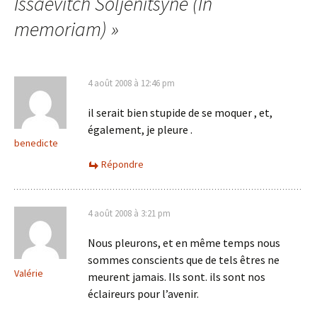
Issaevitch Soljenitsyne (In
memoriam)
»
4 août 2008 à 12:46 pm
il serait bien stupide de se moquer , et,
également, je pleure .
benedicte
Répondre
4 août 2008 à 3:21 pm
Nous pleurons, et en même temps nous
sommes conscients que de tels êtres ne
Valérie
meurent jamais. Ils sont. ils sont nos
éclaireurs pour l’avenir.