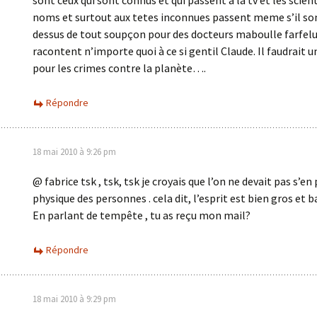
sont ceux qui sont connus et qui passent à la tv et les scien
noms et surtout aux tetes inconnues passent meme s’il so
dessus de tout soupçon pour des docteurs maboulle farfelu
racontent n’importe quoi à ce si gentil Claude. Il faudrait u
pour les crimes contre la planète….
Répondre
18 mai 2010 à 9:26 pm
@ fabrice tsk , tsk, tsk je croyais que l’on ne devait pas s’en
physique des personnes . cela dit, l’esprit est bien gros et ba
En parlant de tempête , tu as reçu mon mail?
Répondre
18 mai 2010 à 9:29 pm