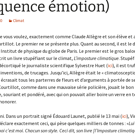
quence émotion)
10
Climat
ue vous voulez, exactement comme Claude Allègre et son élève et 
rtillot. Le premier ne se présente plus. Quant au second, il est le 
 Institut de physique du globe de Paris. Le premier est le gros balo
écrit un livre stupéfiant sur le climat,
L’imposture climatique
. Stupéf
écortiqué le journaliste scientifique Sylvestre Huet (
ici
), il est tru
’inventions, de trucages. Jusqu’ici, Allègre était le « climatoscepti
i écrasait tous les parterres de fleurs et d’arguments à portée de s
Courtillot, comme dans une mauvaise série policière, jouait le bon
 souriant et pondéré, avec qui on pouvait aller boire un verre en t
honorer.
fini. Dans un portrait signé Édouard Launet, publié le 13 mai (
ici
), V
déclare exactement ceci, qui pèse quelques milliers de tonnes : «
Lu
 moi c’est moi. Chacun son style. Ceci dit, son livre [l’Imposture climatiq