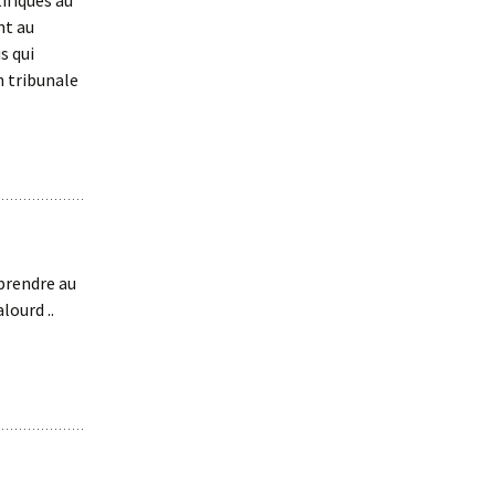
tifiques au
nt au
s qui
n tribunale
 prendre au
lourd ..