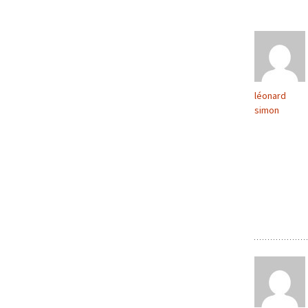
articles
léonard
simon