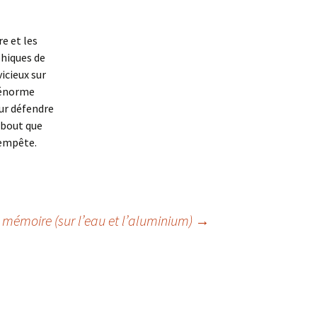
re et les
phiques de
icieux sur
 énorme
ur défendre
ebout que
tempête.
 mémoire (sur l’eau et l’aluminium)
→