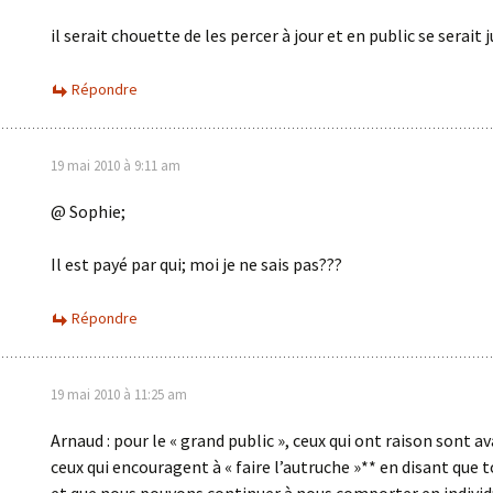
il serait chouette de les percer à jour et en public se serait j
Répondre
19 mai 2010 à 9:11 am
@ Sophie;
Il est payé par qui; moi je ne sais pas???
Répondre
19 mai 2010 à 11:25 am
Arnaud : pour le « grand public », ceux qui ont raison sont a
ceux qui encouragent à « faire l’autruche »** en disant que t