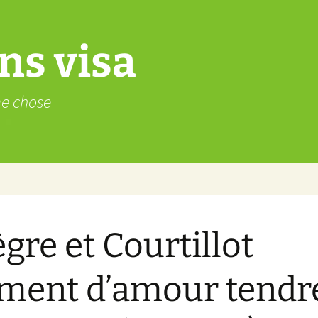
ns visa
me chose
ègre et Courtillot
iment d’amour tendr