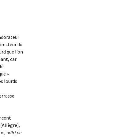
adorateur
directeur du
urd que l’on
iant, car
ffé
que »
es lourds
errasse
incent
i
[Allègre]
,
ue, ndlr] ne