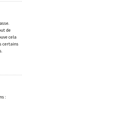
asse.
out de
ouve cela
s certains
s.
s :