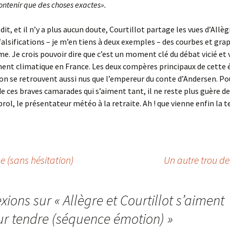
ontenir que des choses exactes».
it, et il n’y a plus aucun doute, Courtillot partage les vues d’Allèg
falsifications – je m’en tiens à deux exemples – des courbes et gra
me. Je crois pouvoir dire que c’est un moment clé du débat vicié et v
ment climatique en France. Les deux compères principaux de cette
n se retrouvent aussi nus que l’empereur du conte d’Andersen. Po
de ces braves camarades qui s’aiment tant, il ne reste plus guère d
rol, le présentateur météo à la retraite. Ah ! que vienne enfin la 
e (sans hésitation)
Un autre trou de
exions sur «
Allègre et Courtillot s’aiment
r tendre (séquence émotion)
»