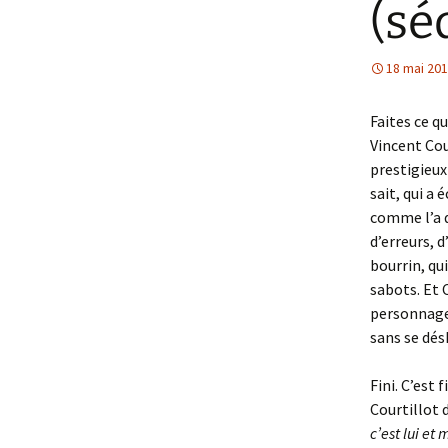
(sé
18 mai 20
Faites ce q
Vincent Cou
prestigieux
sait, qui a 
comme l’a d
d’erreurs, d
bourrin, qu
sabots. Et 
personnage,
sans se dés
Fini. C’est 
Courtillot 
c’est lui et