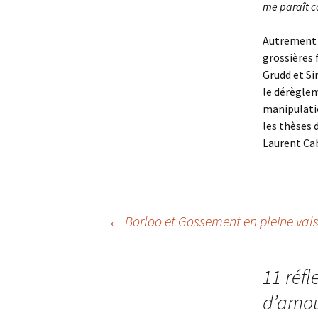
me paraît c
Autrement d
grossières 
Grudd et Si
le dérègle
manipulatio
les thèses 
Laurent Cab
Navigation
←
Borloo et Gossement en pleine vals
des
11 réfl
d’amou