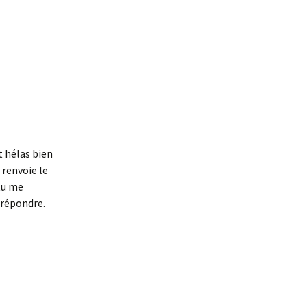
t hélas bien
 renvoie le
 tu me
e répondre.