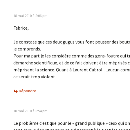
18 mai 2010 à 8:06 pm
Fabrice,
Je constate que ces deux gugus vous font pousser des bout
je comprends.
Pour ma part je les considère comme des gens-foutre qui t
démarche scientifique, et de ce fait doivent être méprisés
méprisent la science. Quant à Laurent Cabrol….aucun com
ce serait trop violent.
Répondre
18 mai 2010 à 8:54 pm
Le problème c’est que pour le « grand publique » ceux qui on