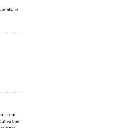
ubilatoire.
vant tout
out va bien