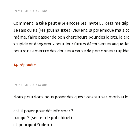
19 mai 2010 à 7:45 am
Comment la télé peut elle encore les inviter….cela me dép
Je sais qu’ils (les journalistes) veulent la polémique mais t
même, faire passer de bon chercheurs pour des idiots, je tr
stupide et dangereux pour leur futurs découvertes auquelle
pourront emettre des doutes a cause de personnes stupide
Répondre
19 mai 2010 à 7:47 am
Nous pourrions nous poser des questions sur ses motivation
est il payer pour désinformer ?
par qui ? (secret de polichinel)
et pourquoi ?(idem)