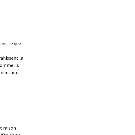
ons, ce que
rahissent la
 comme ils
mentaire,
t raison