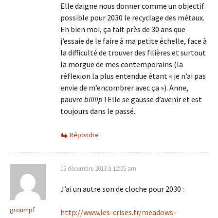
Elle daigne nous donner comme un objectif
possible pour 2030 le recyclage des métaux.
Eh bien moi, ça fait près de 30 ans que
j’essaie de le faire à ma petite échelle, face à
la difficulté de trouver des filières et surtout
la morgue de mes contemporains (la
réflexion la plus entendue étant « je n’ai pas
envie de m’encombrer avec ça »). Anne,
pauvre
biiiiip
! Elle se gausse d’avenir et est
toujours dans le passé.
Répondre
15 décembre 2013 à 12:05 am
J’ai un autre son de cloche pour 2030 :
groumpf
http://www.les-crises.fr/meadows-