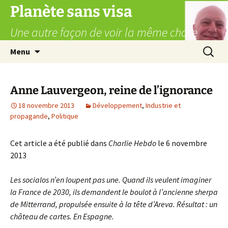
Aller
Planète sans visa
au
Une autre façon de voir la même chose
contenu
Recherc
Menu
Anne Lauvergeon, reine de l’ignorance
18 novembre 2013
Développement
,
Industrie et
propagande
,
Politique
Cet article a été publié dans
Charlie Hebdo
le 6 novembre
2013
Les socialos n’en loupent pas une. Quand ils veulent imaginer
la France de 2030, ils demandent le boulot à l’ancienne sherpa
de Mitterrand, propulsée ensuite à la tête d’Areva. Résultat : un
château de cartes. En Espagne.