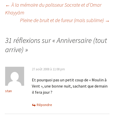
Navigation
←
À la mémoire du polisseur Socrate et d’Omar
Khayyām
Pleine de bruit et de fureur (mais sublime)
→
des
articles
31 réflexions sur «
Anniversaire (tout
arrive)
»
27 août 2008 à 11:08 pm
Et pourquoi pas un petit coup de « Moulin à
Vent », une bonne nuit, sachant que demain
stan
il fera jour ?
Répondre