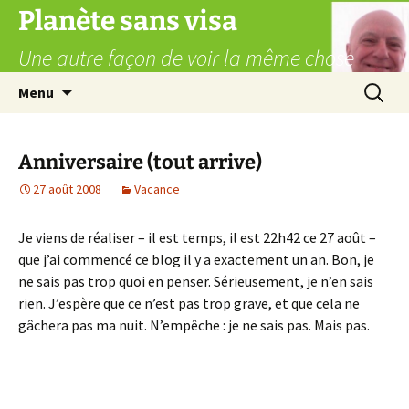
Aller
Planète sans visa
au
Une autre façon de voir la même chose
contenu
Recherc
Menu
Anniversaire (tout arrive)
27 août 2008
Vacance
Je viens de réaliser – il est temps, il est 22h42 ce 27 août –
que j’ai commencé ce blog il y a exactement un an. Bon, je
ne sais pas trop quoi en penser. Sérieusement, je n’en sais
rien. J’espère que ce n’est pas trop grave, et que cela ne
gâchera pas ma nuit. N’empêche : je ne sais pas. Mais pas.