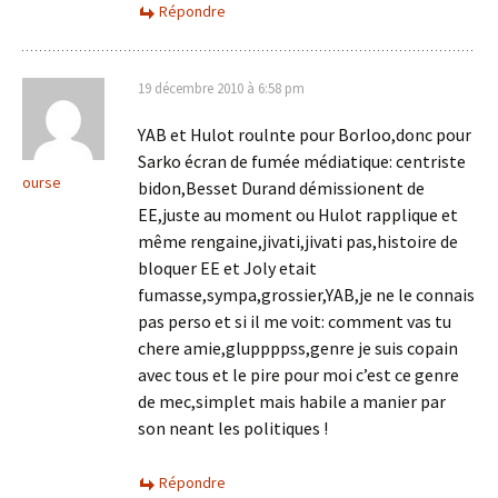
Répondre
19 décembre 2010 à 6:58 pm
YAB et Hulot roulnte pour Borloo,donc pour
Sarko écran de fumée médiatique: centriste
ourse
bidon,Besset Durand démissionent de
EE,juste au moment ou Hulot rapplique et
même rengaine,jivati,jivati pas,histoire de
bloquer EE et Joly etait
fumasse,sympa,grossier,YAB,je ne le connais
pas perso et si il me voit: comment vas tu
chere amie,gluppppss,genre je suis copain
avec tous et le pire pour moi c’est ce genre
de mec,simplet mais habile a manier par
son neant les politiques !
Répondre