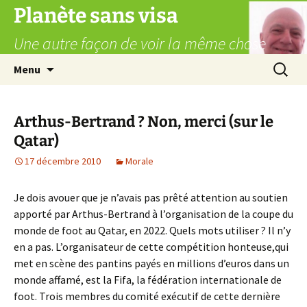
Aller
Planète sans visa
au
Une autre façon de voir la même chose
contenu
Recherc
Menu
Arthus-Bertrand ? Non, merci (sur le
Qatar)
17 décembre 2010
Morale
Je dois avouer que je n’avais pas prêté attention au soutien
apporté par Arthus-Bertrand à l’organisation de la coupe du
monde de foot au Qatar, en 2022. Quels mots utiliser ? Il n’y
en a pas. L’organisateur de cette compétition honteuse,qui
met en scène des pantins payés en millions d’euros dans un
monde affamé, est la Fifa, la fédération internationale de
foot. Trois membres du comité exécutif de cette dernière