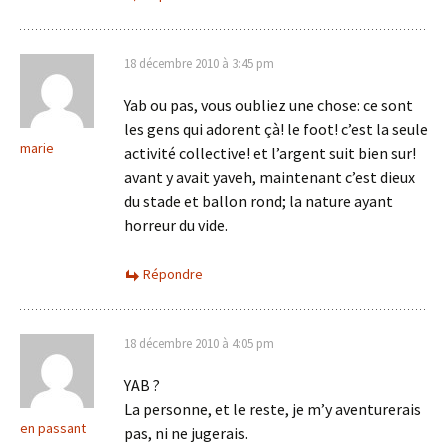
18 décembre 2010 à 3:45 pm
Yab ou pas, vous oubliez une chose: ce sont
les gens qui adorent çà! le foot! c’est la seule
marie
activité collective! et l’argent suit bien sur!
avant y avait yaveh, maintenant c’est dieux
du stade et ballon rond; la nature ayant
horreur du vide.
Répondre
18 décembre 2010 à 4:05 pm
YAB ?
La personne, et le reste, je m’y aventurerais
en passant
pas, ni ne jugerais.