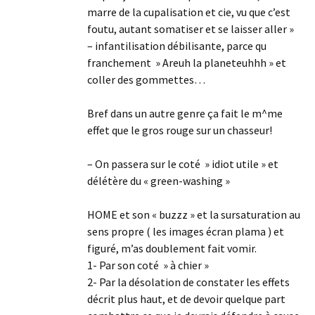
marre de la cupalisation et cie, vu que c’est
foutu, autant somatiser et se laisser aller »
– infantilisation débilisante, parce qu
franchement » Areuh la planeteuhhh » et
coller des gommettes…
Bref dans un autre genre ça fait le m^me
effet que le gros rouge sur un chasseur!
– On passera sur le coté » idiot utile » et
délétère du « green-washing »
HOME et son « buzzz » et la sursaturation au
sens propre ( les images écran plama ) et
figuré, m’as doublement fait vomir.
1- Par son coté » à chier »
2- Par la désolation de constater les effets
décrit plus haut, et de devoir quelque part